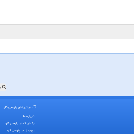
ب
میانبرهای پارسی كاو
درباره ما
بک لینک در پارسی كاو
رپورتاژ در پارسی كاو