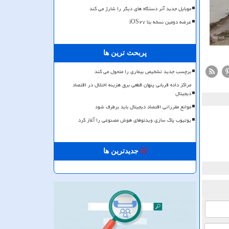
موبایل جدید آنر دستگاه های دیگر را شارژ می کند
عرضه دومین نسخه بتا iOS۲۷
پربحث ترین ها
برچسب جدید تشخیص بیماری را متحول می کند
مراکز داده قربانی پنهان قطعی برق هزینه اختلال در اقتصاد
دیجیتال
موانع مقرراتی اقتصاد دیجیتال باید برطرف شود
یوتیوب پاک سازی ویدئوهای هوش مصنوعی را آغاز کرد
جدیدترین ها