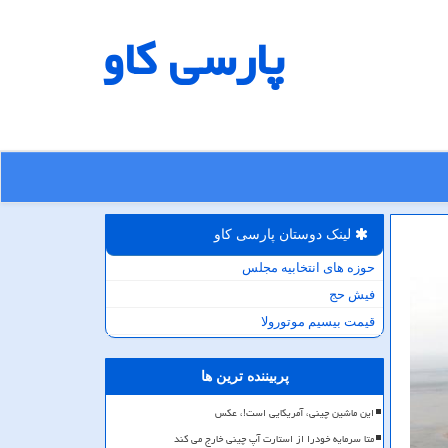
پارسی كاو
لینک دوستان پارسی كاو
حوزه های انتخابیه مجلس
فیش حج
قیمت بیسیم موتورولا
پربیننده ترین ها
این ماشین چینی، آمریکایی است!، عکس
متا سرمایه خودرا از استارت آپ چینی خارج می کند