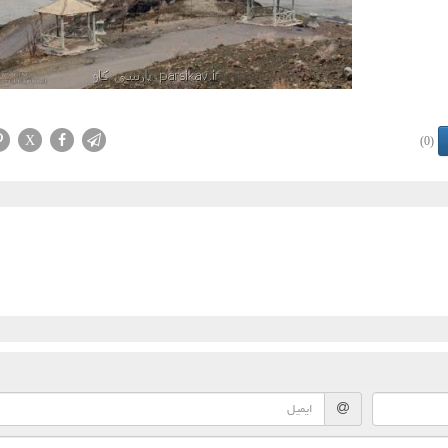
X
(0)