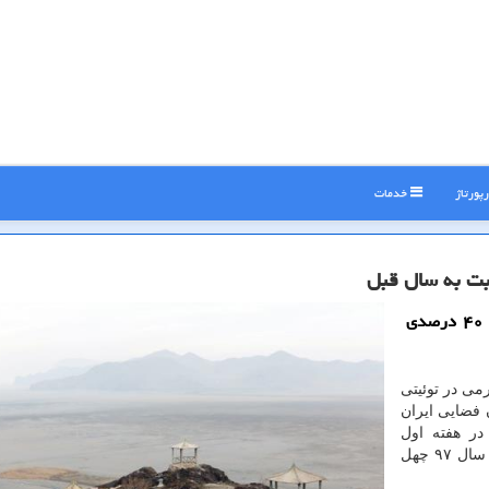
پورتاژ
خدمات
پارسی كاو: وزیر ارتباطات و فناوری اطلاعات از افزایش ۴۰ درصدی
می در توئیتی
 فضایی ایران
در هفته اول
فروردین ۹۸ (تا سوم فروردین) نسبت به زمان مشابه در سال ۹۷ چهل