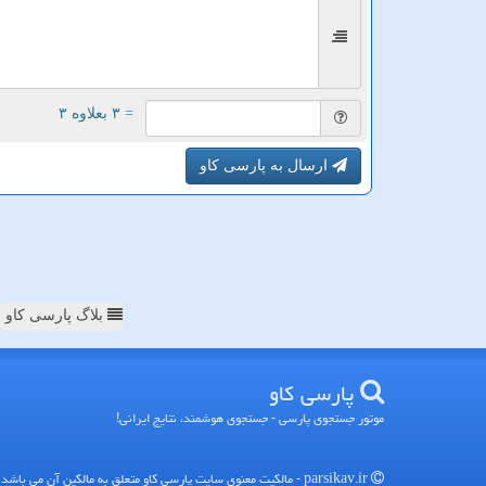
= ۳ بعلاوه ۳
ارسال به پارسی کاو
بلاگ پارسی کاو
پارسی كاو
موتور جستجوی پارسی - جستجوی هوشمند، نتایج ایرانی!
parsikav.ir - مالکیت معنوی سایت پارسی كاو متعلق به مالکین آن می باشد