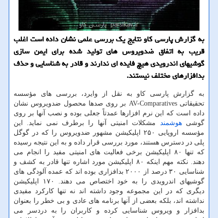
به گزارش پارسی كاو نتایج یك بررسی علمی نشان داده است اغلب
قریب به اتفاق ضدویروس های تولید شده برای ایمن سازی
گوشیهای اندرویدی هیچ فایده ای ندارند و قادر به شناسایی و حذف
بدافزارهای مختلف نیستند.
به گزارش پارسی كاو به نقل از وایرد، بررسی های مؤسسه
تحقیقاتی AV-Comparatives بر روی صدها محصول ضدویروس نشان
داده است كه این نرم افزارها عمدتاً جعلی بوده و نصب آنها بر روی
گوشی
هوشمند
مشكلات امنیتی آنها را برطرف نمی نماید. این
مؤسسه اروپایی ۲۵۰ اپلیكیشن مشهور ضدویروس را كه در گوگل
پلی در دسترس هستند، مورد بررسی قرار داده و به این نتیجه رسیده
كه تنها ۸۰ اپلیكیشن برخی فعالیت های امنیتی مفید را انجام می
دهند. نكته مهم اینكه ۸۰ اپلیكیشن مورد اشاره تنها قادر به كشف و
شناسایی ۳۰ درصد از ۲۰۰۰ بدافزاری بوده اند كه عمده آلودگی های
گوشیهای اندرویدی را به خود اختصاص می دهند. ۱۷۰ اپلیكیشن
دیگری كه در این مجموعه وجود داشته اند نه تنها كاركرد مفیدی
نداشته اند، بلكه بعضی از آنها برنامه های عادی و بی خطر را بعنوان
بدافزار و ویروس شناسایی كرده و كاربران را به دردسر می