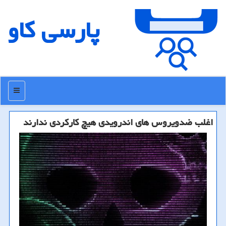
پارسی كاو
منو
اغلب ضدویروس های اندرویدی هیچ كاركردی ندارند