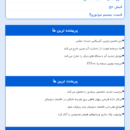
فیش حج
قیمت بیسیم موتورولا
پربیننده ترین ها
این ماشین چینی، آمریکایی است!، عکس
متا سرمایه خودرا از استارت آپ چینی خارج می کند
موبایل جدید آنر دستگاه های دیگر را شارژ می کند
عرضه دومین نسخه بتا iOS۲۷
پربحث ترین ها
برچسب جدید تشخیص بیماری را متحول می کند
مراکز داده قربانی پنهان قطعی برق هزینه اختلال در اقتصاد دیجیتال
موانع مقرراتی اقتصاد دیجیتال باید برطرف شود
یوتیوب پاک سازی ویدئوهای هوش مصنوعی را آغاز کرد