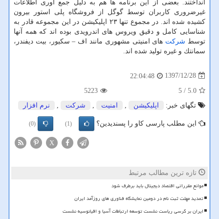
انداختند. بعضی از این برنامه ها هم به دلیل جمع آوری اطلاعات
غیرضروری كاربران توسط گوگل از فروشگاه پلی استور بیرون
كشیده شده اند. در مجموع تنها ۲۳ اپلیكیشن در این مجموعه قادر به
شناسایی كامل و دقیق ویروس های اندرویدی بوده اند كه همه آنها
توسط
شركت
های امنیتی مشهوری مانند اف – سكیور، بیت دیفندر،
سمانتك و غیره تولید شده اند.
1397/12/28
22:04:48
5223
/ 5
5.0
تگهای خبر:
اپلیكیشن
,
امنیت
,
شركت
,
نرم افزار
این مطلب پارسی کاو را پسندیدین؟
(0)
(1)
X
تازه ترین مطالب مرتبط
موانع مقرراتی اقتصاد دیجیتال باید برطرف شود
تمدید مهلت ثبت نام در دومین نمایشگاه فناوری های روزآمد ایران
ایران بر کرسی ریاست نشست توسعه ارتباطات آسیا و اقیانوسیه نشست