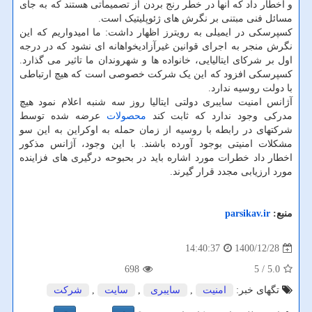
و اخطار داد که آنها در خطر رنج بردن از تصمیماتی هستند که به جای
مسائل فنی مبتنی بر نگرش های ژئوپلیتیک است.
کسپرسکی در ایمیلی به رویترز اظهار داشت: ما امیدواریم که این
نگرش منجر به اجرای قوانین غیرآزادیخواهانه ای نشود که در درجه
اول بر شرکای ایتالیایی، خانواده ها و شهروندان ما تاثیر می گذارد.
کسپرسکی افزود که این یک شرکت خصوصی است که هیچ ارتباطی
با دولت روسیه ندارد.
آژانس امنیت سایبری دولتی ایتالیا روز سه شنبه اعلام نمود هیچ
مدرکی وجود ندارد که ثابت کند
محصولات
عرضه شده توسط
شرکتهای در رابطه با روسیه از زمان حمله به اوکراین به این سو
مشکلات امنیتی بوجود آورده باشند. با این وجود، آژانس مذکور
اخطار داد خطرات مورد اشاره باید در بحبوحه درگیری های فزاینده
مورد ارزیابی مجدد قرار گیرند.
منبع:
parsikav.ir
1400/12/28
14:40:37
698
/ 5
5.0
تگهای خبر:
امنیت
,
سایبری
,
سایت
,
شركت