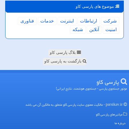
موضوع های پارسی كاو
شركت
ارتباطات
اینترنت
خدمات
فناوری
امنیت
آنلاین
شبكه
بلاگ پارسی کاو
بازگشت به پارسی کاو
پارسی كاو
موتور جستجوی پارسی - جستجوی هوشمند، نتایج ایرانی!
parsikav.ir - مالکیت معنوی سایت پارسی كاو متعلق به مالکین آن می باشد
میانبرهای پارسی كاو
درباره ما