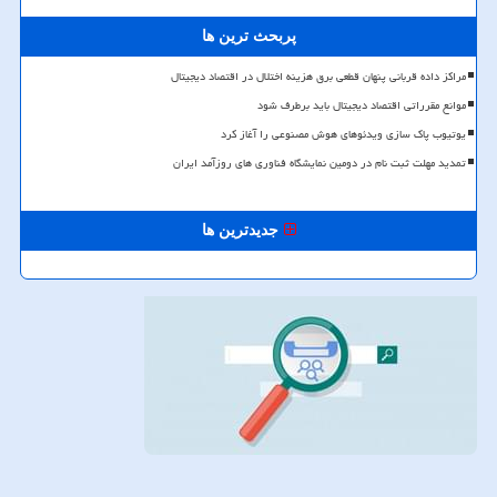
پربحث ترین ها
مراکز داده قربانی پنهان قطعی برق هزینه اختلال در اقتصاد دیجیتال
موانع مقرراتی اقتصاد دیجیتال باید برطرف شود
یوتیوب پاک سازی ویدئوهای هوش مصنوعی را آغاز کرد
تمدید مهلت ثبت نام در دومین نمایشگاه فناوری های روزآمد ایران
جدیدترین ها