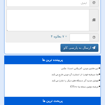
= ۷ بعلاوه ۴
ارسال به پارسی کاو
پربیننده ترین ها
این ماشین چینی، آمریکایی است!، عکس
متا سرمایه خودرا از استارت آپ چینی خارج می کند
موبایل جدید آنر دستگاه های دیگر را شارژ می کند
عرضه دومین نسخه بتا iOS۲۷
پربحث ترین ها