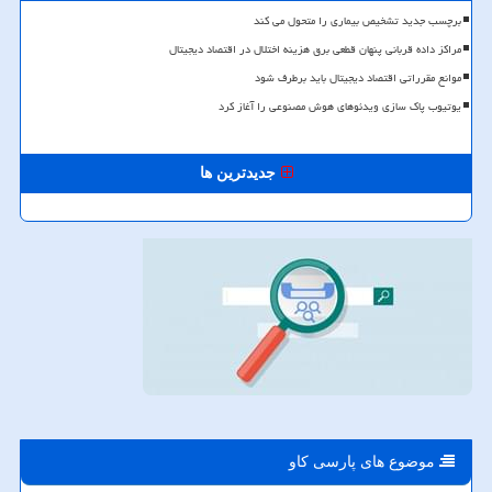
برچسب جدید تشخیص بیماری را متحول می کند
مراکز داده قربانی پنهان قطعی برق هزینه اختلال در اقتصاد دیجیتال
موانع مقرراتی اقتصاد دیجیتال باید برطرف شود
یوتیوب پاک سازی ویدئوهای هوش مصنوعی را آغاز کرد
جدیدترین ها
موضوع های پارسی كاو