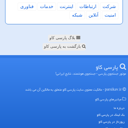
شركت
ارتباطات
اینترنت
خدمات
فناوری
امنیت
آنلاین
شبكه
بلاگ پارسی کاو
بازگشت به پارسی کاو
پارسی كاو
موتور جستجوی پارسی - جستجوی هوشمند، نتایج ایرانی!
parsikav.ir - مالکیت معنوی سایت پارسی كاو متعلق به مالکین آن می باشد
میانبرهای پارسی كاو
درباره ما
بک لینک در پارسی كاو
رپورتاژ در پارسی كاو