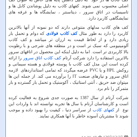
اصلی محسوب نمی شوند. کفهای کاذب به دلیل پوشاندن کابل ها و
تاسیسات در اتاق سرور ، دیتاسنتر ، نمایشگاه ها و غرفه های
نمایشگاهی کاربرد دارد.
کف های کاذب مدلهای متنوعی دارند که دو نمونه از آنها بالاترین
کاربرد را دارد به طور مثال
کف کاذب فولادی
که دوام و تحمل بار
زیادی دارد و از لحاظ قیمت به ارزان تر میباشد و کف کاذب
آلومینیومی که سبک تر است و در منطقه های شرجی و با رطوبت
بالا کاربردی تر است. اما به دلیل اینکه این محصول در اتاقهای سرور
بالاترین استفاده را دارد شرکت آرتام
کف کاذب اتاق سرور
را ارائه
کرده است این مدل کف کاذب با پوسته فولادی و هسته سیمانی و
روکش
HPL
و یا
PVC
عرضه میگردد که تمامی استانداردهای لازمه
اتاق سرور و نیازهای صنعت
IT
را برآورده می کند. از جمله این ها
میتوان ضد حریق ، آنتی استاتیک ، آکوستیک و تحمل بار گسترده و بار
متمرکز را نام برد.
شرکت آرتام از سال 1387 به صورت جدی شروع به فعالیت کرده
است و کارشناسان آرتام با سال ها تجربه توانسته اند با واردات این
نوع از
کفهای کاذب
از سراسر دنیا ، کیفیت را بهبود داده و موجب
شوند تا مشتریان آسوده خاطر با آنها همکاری نمایند.