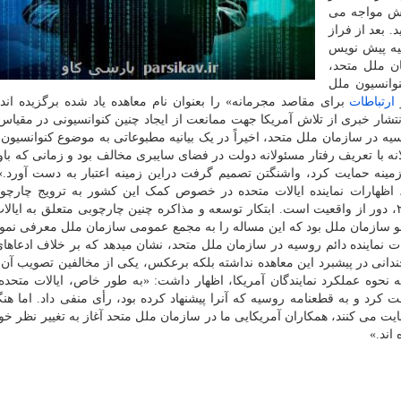
انش مواجه می
. بعد از فراز
رانجام در ماه آگوست ۲۰۲۱، روسیه پیش نویس
ان ملل متحد،
وانسیون ملل
و
ارتباطات
برای مقاصد مجرمانه» را بعنوان نام معاهده یاد شده برگزیده اند.
شار خبری از تلاش آمریکا جهت ممانعت از ایجاد چنین کنوانسیونی در مقیاس
ه در سازمان ملل متحد، اخیراً در یک بیانیه مطبوعاتی به موضوع کنوانسیون 
لانه با تعریف رفتار مسئولانه دولت در فضای سایبری مخالف بود و زمانی که باو
مینه حمایت کرد، واشنگتن تصمیم گرفت دراین زمینه اعتبار به دست آورد.» 
 اظهارات نماینده ایالات متحده در خصوص کمک این کشور به ترویج چارچو
مسئولانه در فضای سایبری، به ابتکار آمریکا در سال ۲۰۲۱، دور از واقعیت است. ابتکار توسعه و مذاکره چنین چارچوبی متعلق به 
سازمان ملل بود که این مساله را به مجمع عمومی سازمان ملل معرفی نمو
ارات نماینده دائم روسیه در سازمان ملل متحد، نشان میدهد که بر خلاف ادعاه
ی در پیشبرد این معاهده نداشته بلکه برعکس، یکی از مخالفین تصویب آن ن
نحوه عملکرد نمایندگان آمریکا، اظهار داشت: «به طور خاص، ایالات متحده ب
ت کرد و به قطعنامه روسیه که آنرا پیشنهاد کرده بود، رأی منفی داد. اما هن
 می کنند، همکاران آمریکایی ما در سازمان ملل متحد آغاز به تغییر نظر خود
اند.»