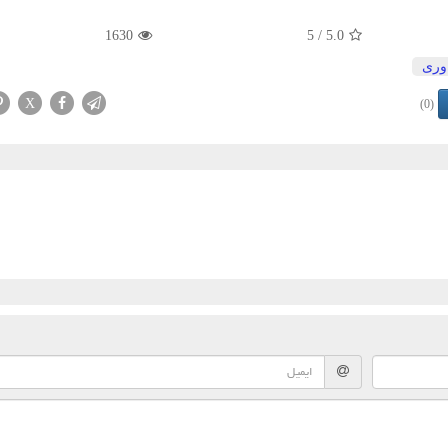
1630
/ 5
5.0
وری
X
(0)