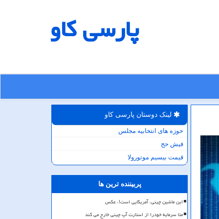
پارسی كاو
لینک دوستان پارسی كاو
حوزه های انتخابیه مجلس
فیش حج
قیمت بیسیم موتورولا
پربیننده ترین ها
این ماشین چینی، آمریکایی است!، عکس
متا سرمایه خودرا از استارت آپ چینی خارج می کند