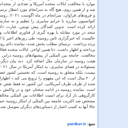
موارد با مخالفت ایالات متحده آمریکا و تعدادی از متحد
شد و از همین روی، هیچ گاه به سرانجام مورد انتظار نرسید
و فرودهای فراوان، س
کنوانسیون مبارزه با جرایم سایبری را تنظیم و به سازم
ارائه کرده است. تدوین کنندگان پیش نویس، عبارت «کن
متحد در مورد مقابله با بهره گیری از فناوری اطلاعات 
حالیست که خبرگزاری تاس روسیه، طی روزهای اخیر با انت
پرده برداشت. برمبنای مطلب پخش شده، نماینده دائم روسی
پرداخته و اظهار داشت: «تا همین اواخر، ایالات متحده فعا
مخالفت، جامعه بین المللی از پیشنهادهای روسیه دراین ز
هیئت روسیه در سازمان ملل اضافه کرد: «به بیان دیگر،
نیست، بلکه متعلق به روسیه است، که نخستین کشور عضو 
از ۲۰ سال است که این مفهوم را ترویج می کند.» اظه
شده از طرف طرف آمریکایی، این کشور نه فقط نقش چندان
است. نماینده روسیه در ادامه سخنان خود و در واکنش به 
کارگروهی باز آزاد برای امنیت اطلاعات بین المللی مخالف
مشخص شد اکثریت جامعه بین المللی از ابتکار روسیه حمایت
حالا آنها به کسب اعتبار از دستاوردهای دیگران متوسل شده 
منبع:
parsikav.ir