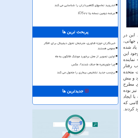
اندروید تماسهای کلاهبرداران را شناسایی می کند
عرضه دومین نسخه بتا iOS۲۷
پربحث ترین ها
 این در
 جهانی،
خبرنگاران حوزه فناوری، مترجمان تحول دیجیتال برای افکار
یاد شده
عمومی هستند
جود این
اولین تصویر از محل برخورد موشک فالکون به ماه
نماینده
چرا جلوپنجره ها حذف شدند؟، عکس
ب رفتار
برچسب جدید تشخیص بیماری را متحول می کند
ایالات متحده
د و بیش
ای مطرح
یز بوده
جدیدترین ها
ا ایجاد
گامی که
 کردند.