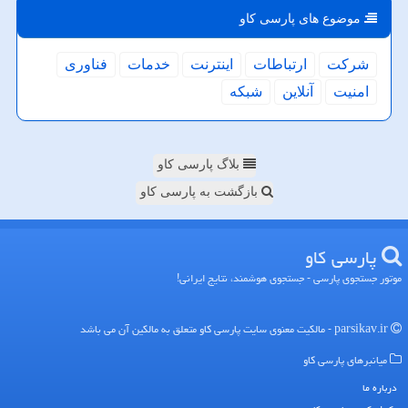
موضوع های پارسی كاو
شركت
ارتباطات
اینترنت
خدمات
فناوری
امنیت
آنلاین
شبكه
بلاگ پارسی کاو
بازگشت به پارسی کاو
پارسی كاو
موتور جستجوی پارسی - جستجوی هوشمند، نتایج ایرانی!
parsikav.ir - مالکیت معنوی سایت پارسی كاو متعلق به مالکین آن می باشد
میانبرهای پارسی كاو
درباره ما