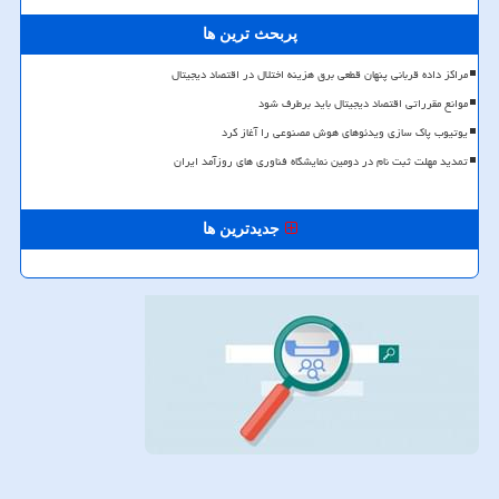
پربحث ترین ها
مراکز داده قربانی پنهان قطعی برق هزینه اختلال در اقتصاد دیجیتال
موانع مقرراتی اقتصاد دیجیتال باید برطرف شود
یوتیوب پاک سازی ویدئوهای هوش مصنوعی را آغاز کرد
تمدید مهلت ثبت نام در دومین نمایشگاه فناوری های روزآمد ایران
جدیدترین ها