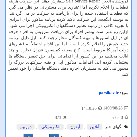
فروشگاه آنلاین Self Service Repair سفارش دهند. این شرکت هزینه
قطعات را اعلام نکرده اما اعتباری برای مشتریانی در نظر می گیرد
که قطعات استفاده شده را برای بازیافت به شرکت بر می گردانند.
به نوشته انگجت، این شرکت تاکید کرده برنامه مذکور برای افرادی
با تجربه کافی در زمینه تعمیر دستگاههای الکترونیکی اجرا می شود.
ازاین رو بهتر است بیشتر افراد برای دریافت سرویس به افراد حرفه
ای در اپل استورها یا تهیه کنندگان مجاز رجوع کنند. اپل دلیل برنامه
جدید خویش را اعلام نکرده است. اما این اقدام احتمالاً به فشارهای
دولت آمریکا مربوط است. کاخ سفید، کمیسیون فدرال تجارت و چند
ایالت مختلف در این کشور از اقداماتی برای حق تعمیر دستگاه ها
پشتیبانی کرده اند. اقدامات مذکور اپل و بقیه شرکتهای بزرگ را
مجبور می کند به مشتریان اجازه دهند دستگاه هایشان را خود تعمیر
کنند.
منبع:
parsikav.ir
1400/08/28
14:10:26
873
/ 5
5.0
تگهای خبر:
آنلاین
,
آیفون
,
الكترونیكی
,
دوربین