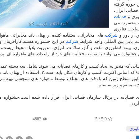
ن حوزه گرفته
ضایی ایران،
وری و
خدمات
یه محسوب می
ساخت فناوری
از دور و
شركت
های مخابراتی استفاده كننده از پهنای باند مخابراتی ماهوا
ت یابی بین المللی واجد شرایط
شركت
در این جشنواره هستند.كارآفرینان 
، بیمه كشاورزی، نفت و گاز، سلامت، انرژی، مدیریت بلایا، محیط زیست،
جشنواره می توانند به توسعه فعالیت های خود از راه داده های ماهواره ای بپردا
ایی كه منجر به ایجاد كسب و كارهای فضاپایه می شوند شامل سه دسته عمده
۱. استفاده از سرویس ماهواره های موقعیت یابی مثل GPS كه اساس اكثریت كسب و كارهای مكان پایه است.
اره های مخابراتی.۳. استفاده از تصاویر سطح زمین كه با دقت های مختلف توسط ماهواره های سنجشی تهیه
 سیستم و زیر سیستم.
ارهای فضاپایه در پرتال سازمان فضایی ایران قرار داده شده است.جشنواره م
ردد.
4882
/ 5
5.0
اوری