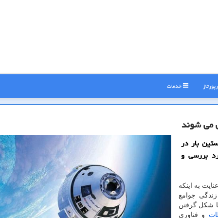
پورتاژ
خدمات
ی می شوند
تین بار در
رد بررسی و
ایت به اینكه
زندگی جوامع
با شكل گرفتن
طات
و فناوری