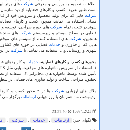
اطلاعات تصمیم به بررسی و معرفی
شركت
های برتر ای
است.طبق تعریف كسب و كارهای فضاپایه از دید سازمان ف
شركت
هایی كه برای تولید محصول و سرویس خود از فنا
فضایی استفاده می نمایند، همچون كسب و كارهای فضاپا
شوند.در نتیجه، تمام
شركت
های حوزه طراحی، توسعه و 
فضایی در سطح سیستم و زیرسیستم
شركت
های سنجش 
همچنین،
شركت
های استفاده كننده از سیستم های موقعی
هایی كه از فناوری و
خدمات
فضایی در حوزه های كشاورزی
شهری و روستایی و… استفاده می نمایند، با
شركت
در این 
محورهای كسب و كارهای فضاپایه
-
خدمات
و كاربردهای فض
تأمین شده توسط ماهو
تحقیق، طراحی ساخت و تولید فناوری های فضایی در سطح
ملاك های ارزیابی
شركت
ها در ۳ محور كسب و ك
اردیبهشت ماه همزمان با روز جهانی
ارتباطات
برگزار می گ
1397/12/21
23:31:40
تگهای خبر:
ارتباطات
,
خدمات
,
شركت
,
فن