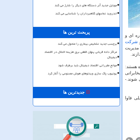
موبایل جدید آنر دستگاه های دیگر را شارژ می کند
اندروید تماسهای کلاهبرداران را شناسایی می کند
پربحث ترین ها
ره ای و
و
شركت
برچسب جدید تشخیص بیماری را متحول می کند
 مدیریت
مراکز داده قربانی پنهان قطعی برق هزینه اختلال در اقتصاد
زند.
دیجیتال
موانع مقرراتی اقتصاد دیجیتال باید برطرف شود
 هستند:
یوتیوب پاک سازی ویدئوهای هوش مصنوعی را آغاز کرد
۲. استفاده از پهنای باند مخابراتی
 می شوند.-
جدیدترین ها
لی فاوا