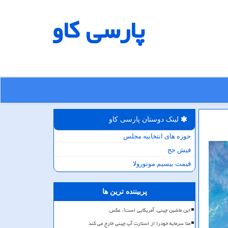
پارسی كاو
لینک دوستان پارسی كاو
حوزه های انتخابیه مجلس
فیش حج
قیمت بیسیم موتورولا
پربیننده ترین ها
این ماشین چینی، آمریکایی است!، عکس
متا سرمایه خودرا از استارت آپ چینی خارج می کند