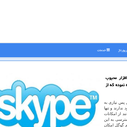
پورتاژ
خدمات
فزار محبوب
نموده كه از
 پس نیازی به
دارند و تنها
ند از امكانات
سترسی به این
م گوگل امكان