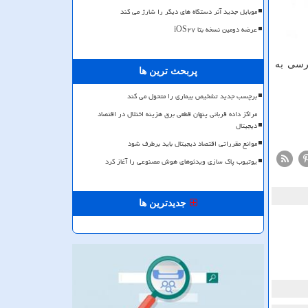
موبایل جدید آنر دستگاه های دیگر را شارژ می کند
عرضه دومین نسخه بتا iOS۲۷
ترسی به
پربحث ترین ها
برچسب جدید تشخیص بیماری را متحول می کند
مراکز داده قربانی پنهان قطعی برق هزینه اختلال در اقتصاد
دیجیتال
موانع مقرراتی اقتصاد دیجیتال باید برطرف شود
یوتیوب پاک سازی ویدئوهای هوش مصنوعی را آغاز کرد
جدیدترین ها