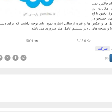
فایرفاكس نمی
امكانات این
ق دقیق یا اچ
ف، جستجو در
ل ها و عكس ها و غیره ارسالی اشاره نمود. باید توجه داشت كه برای دس
5091
/ 5
5.0
شركت
X
(0)