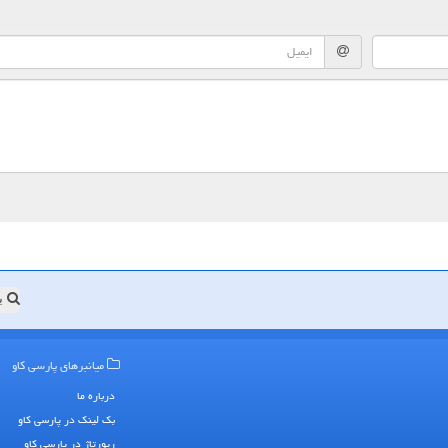
ب
میانبرهای پارسی كاو
درباره ما
بک لینک در پارسی كاو
رپورتاژ در پارسی كاو