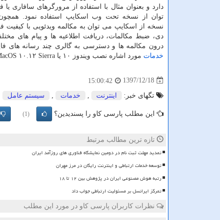
دارد و بعنوان مثال با استفاده از مرورگرهای سافاری یا 
توان از نسخه تحت وب اسكایپ استفاده نمود. همچون 
نسخه از اسكایپ می توان به مكالمه ویدئویی با كیفیت فو
دی، ضبط مكالمات، دریافت اطلاعیه ها و پیام های مختل
درون مكالمه ها و دسترسی به گالری چند رسانه های فای
خدمات
مورد اشاره نصب ویندوز ۱۰ یا MacOS ۱۰.۱۲ Sierra و نسخه های بالاتر سیستم عامل مك ضروری می باشد.
1397/12/18
15:00:42
تگهای خبر:
اینترنت
,
خدمات
,
سیستم عامل
,
این مطلب پارسی کاو را پسندیدین؟
(1)
تازه ترین مطالب مرتبط
تمدید مهلت ثبت نام در دومین نمایشگاه فناوری های روزآمد ایران
توسعه خدمات ارتباطی و اینترنت رایگان در مرز مهران
رتبه هوش مصنوعی ایران در پژوهش بین ۱۲ تا ۱۸
تمرکز ایرانسل بر مسئولیت ارتباطی جواب داد
نظرات کاربران پارسی کاو در مورد این مطلب