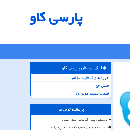
پارسی كاو
لینک دوستان پارسی كاو
حوزه های انتخابیه مجلس
فیش حج
قیمت بیسیم موتورولا
پربیننده ترین ها
این ماشین چینی، آمریکایی است!، عکس
متا سرمایه خودرا از استارت آپ چینی خارج می کند