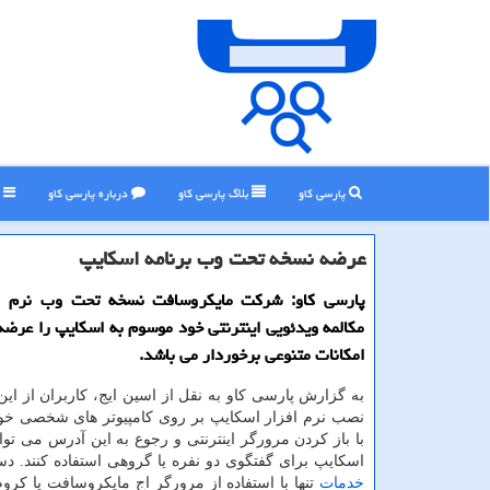
پارسی کاو
بلاگ پارسی كاو
درباره پارسی كاو
ر
عرضه نسخه تحت وب برنامه اسكایپ
پارسی كاو: شركت مایكروسافت نسخه تحت وب نرم ا
مكالمه ویدئویی اینترنتی خود موسوم به اسكایپ را عرضه 
امكانات متنوعی برخوردار می باشد.
به گزارش پارسی كاو به نقل از اسین ایج، كاربران از این
نصب نرم افزار اسكایپ بر روی كامپیوتر های شخصی خود ن
با باز كردن مرورگر اینترنتی و رجوع به این آدرس می توان
اسكایپ برای گفتگوی دو نفره یا گروهی استفاده كنند. د
خدمات
تنها با استفاده از مرورگر اج مایكروسافت یا كرو