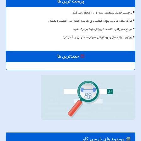
پربحث ترین ها
برچسب جدید تشخیص بیماری را متحول می کند
مراکز داده قربانی پنهان قطعی برق هزینه اختلال در اقتصاد دیجیتال
موانع مقرراتی اقتصاد دیجیتال باید برطرف شود
یوتیوب پاک سازی ویدئوهای هوش مصنوعی را آغاز کرد
جدیدترین ها
موضوع های پارسی كاو