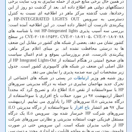
در همین حال برخی منابع خبری از حمله سایبری به وب سایت برخی
دستگاههای دولتی هم اطلاع داده اند. بعد از گذشت دو روز از این
رخدادها، شب گذشته مرکز ماهر در اطلاعیه ای نسبت به کنترل
دسترسی به سرویس HP-INTEGERATED LIGHTS OUT و
پیکربندی نادرست آن اخطار داده است. در این اطلاعیه آمده است:
بررسی سه ‫آسیب پذیری out HP-Integerated lights با شناسه های
CVE-۲۰۱۷-۱۲۵۴۲، CVE-۲۰۱۸-۷۱۰۵، CVE-۲۰۱۸-۷۰۷۸ در سطح
کشور نشان می دهد، بعضی از شبکه های کشور در مقابل این ضعف
ها به درستی محافظت نشده اند. بر مبنای اعلام مرکز ماهر،
پیکربندی نادرست، عدم بروزرسانی بموقع و عدم اعمال سیاست
های صحیح امنیتی در هنگام استفاده از HP Integrated Lights-Out از
علل اصلی این ضعف در شبکه های کامپیوتری کشور است. جدول
زیر مشخصات این سه صدمه پذیری را نمایش می دهد.
روز شنبه هم وزیر
ارتباطات
در پستی در شبکه های اجتماعی از
تحرک جدید مهاجمان سایبری در حمله به درگاه مدیریتی سرورهای
HP با سوءاستفاده از نقص iLo اطلاع داد و تصریح کرد که مجدداً
اخطار اردیبهشت ۹۷ در مورد حملات باج افزاری با سوءاستفاده از
درگاه مدیریتی iLo سرورهای HP را یادآوری می نماییم. اردیبهشت
سال ۹۷ هم انتشار
باج افزار
با سوءاستفاده از درگاه مدیریتی iLO
سرورهای شرکت HP خبرساز شده بود. سرویس iLo یک درگاه
مستقل فیزیکی جهت استفاده مدیریتی و نظارتی سرورهای شرکت
HP از جانب مدیران شبکه است. این سرویس حتی در صورت
خاموش بودن سرورها به مهاجم قابلیت راه اندازی مجدد و دسترسی