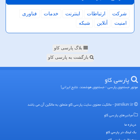
شركت
ارتباطات
اینترنت
خدمات
فناوری
امنیت
آنلاین
شبكه
بلاگ پارسی کاو
بازگشت به پارسی کاو
پارسی كاو
موتور جستجوی پارسی - جستجوی هوشمند، نتایج ایرانی!
parsikav.ir - مالکیت معنوی سایت پارسی كاو متعلق به مالکین آن می باشد
میانبرهای پارسی كاو
درباره ما
بک لینک در پارسی كاو
رپورتاژ در پارسی كاو