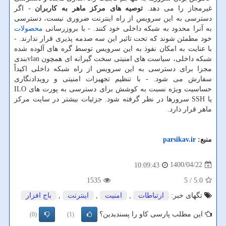
غیرمجاز را می دهد.
توصیه های مرکز ماهر به کاربران
- اگر
دسترسی به این سرویس از راه اینترنت ضروری نیست، دسترسی
به آنرا محدود به شبکه داخلی خود کنند. - با بروزرسانی
محصولات
خود مطمئن شوند که تحت تاثیر این سه صدمه پذیری قرار ندارند. -
با عنایت به امکان نفوذ به این سرویس توسط گره های آلوده شده
شبکه داخلی، سیاست های امنیتی سخت گیرانه ای همچون vlanبندی
مجزا برای دسترسی به این سرویس از راه شبکه داخلی اکیداً
سفارش می شود. - با تنظیم تجهیزات امنیتی و رویدادنگاری
حساسیت ویژه نسبت به کوشش برای دسترسی به پورت های ILO
یا SSH سرورها در نظر گرفته شود. جزئیات بیشتر در سایت مرکز
ماهر قرار دارد.
منبع:
parsikav.ir
1400/04/22
10:09:43
1535
/ 5
5.0
تگهای خبر:
ارتباطات
,
امنیت
,
اینترنت
,
باج افزار
این مطلب پارسی کاو را پسندیدین؟
(0)
(1)