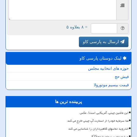
= ۸ بعلاوه ۵
ارسال به پارسی کاو
لینک دوستان پارسی كاو
حوزه های انتخابیه مجلس
فیش حج
قیمت بیسیم موتورولا
پربیننده ترین ها
این ماشین چینی، آمریکایی است!، عکس
متا سرمایه خودرا از استارت آپ چینی خارج می کند
اندروید تماسهای کلاهبرداران را شناسایی می کند
عرضه دومین نسخه بتا iOS۲۷