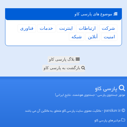
موضوع های پارسی كاو
شركت
ارتباطات
اینترنت
خدمات
فناوری
امنیت
آنلاین
شبكه
بلاگ پارسی کاو
بازگشت به پارسی کاو
پارسی كاو
موتور جستجوی پارسی - جستجوی هوشمند، نتایج ایرانی!
parsikav.ir - مالکیت معنوی سایت پارسی كاو متعلق به مالکین آن می باشد
میانبرهای پارسی كاو