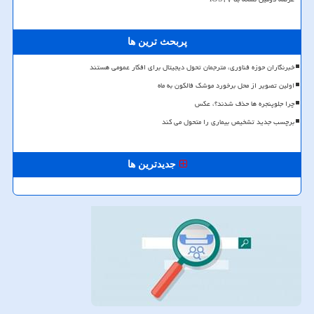
پربحث ترین ها
خبرنگاران حوزه فناوری، مترجمان تحول دیجیتال برای افکار عمومی هستند
اولین تصویر از محل برخورد موشک فالکون به ماه
چرا جلوپنجره ها حذف شدند؟، عکس
برچسب جدید تشخیص بیماری را متحول می کند
جدیدترین ها