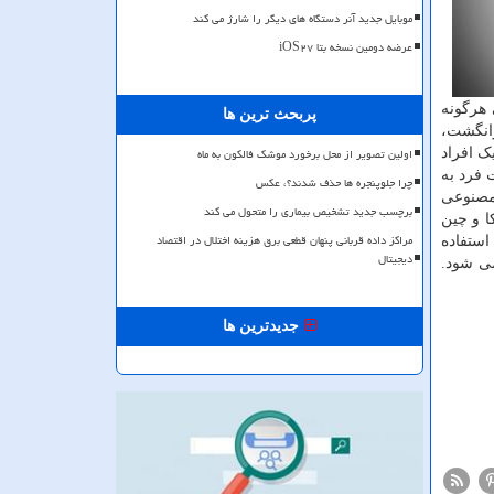
موبایل جدید آنر دستگاه های دیگر را شارژ می کند
عرضه دومین نسخه بتا iOS۲۷
EDPB خواستار ممنوعیت کلی هرگونه
پربحث ترین ها
انگشت،
اولین تصویر از محل برخورد موشک فالکون به ماه
ک افراد
 فرد به
چرا جلوپنجره ها حذف شدند؟، عکس
 مصنوعی
برچسب جدید تشخیص بیماری را متحول می کند
ا و چین
مراکز داده قربانی پنهان قطعی برق هزینه اختلال در اقتصاد
استفاده
دیجیتال
طح جهان وضع می شود.
جدیدترین ها