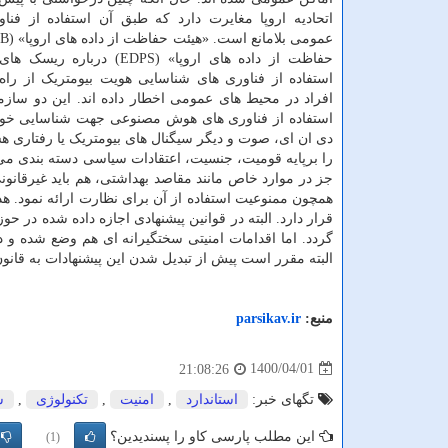
اتحادیه اروپا مغایرت دارد که طبق آن استفاده از فنا
حفاظت از داده های اروپا» (EDPS) دربا
استفاده از فناوری های شناسایی هویت بیومتریک از راه
استفاده از فناوری های هوش مصنوعی جهت شناسایی خو
دی ان ای، صوت و دیگر سیگنال های بیومتریک یا رفتاری هس
را برپایه قومیت، جنسیت، اعتقادات سیاسی دسته بندی می ک
جز در موارد خاص مانند مقاصد بهداشتی، هم باید غیرقانون
همچون ممنوعیت استفاده از آن برای نظارت ارائه نمود. هدف
قرار دارد. البته در قوانین پیشنهادی اجازه داده شده در 
البته مقرر است پیش از تبدیل شدن این پیشنهادات به قانون
منبع:
parsikav.ir
1400/04/01
21:08:26
تگهای خبر:
استاندارد
,
امنیت
,
تكنولوژی
,
ش
این مطلب پارسی کاو را پسندیدین؟
(1)