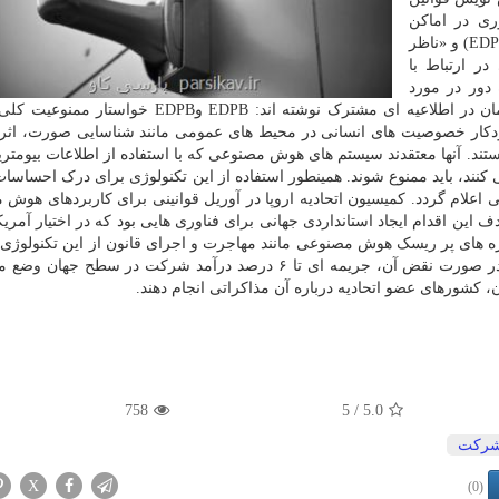
وری در اماکن
عمومی بلامانع است. «هیئت حفاظت از داده های اروپا» (EDPB) و «ناظر
ره ریسک های در ارتباط با
 دور در مورد
افراد در محیط های عمومی اخطار داده اند. این دو سازمان در اطلاعیه ای مشترک نوشته اند: EDPB و
دکار خصوصیت های انسانی در محیط های عمومی مانند شناسایی صورت، اثر
تند. آنها معتقدند سیستم های هوش مصنوعی که با استفاده از اطلاعات بیومتری
نند، باید ممنوع شوند. همینطور استفاده از این تکنولوژی برای درک احساسات
ی اعلام گردد. کمیسیون اتحادیه اروپا در آوریل قوانینی برای کاربردهای هوش
 این اقدام ایجاد استانداردی جهانی برای فناوری هایی بود که در اختیار آمریک
حوزه های پر ریسک هوش مصنوعی مانند مهاجرت و اجرای قانون از این تکنولوژی 
گردد. اما اقدامات امنیتی سختگیرانه ای هم وضع شده و در صورت نقض آن، جریمه ای تا ۶ درصد درآمد شرکت در س
، کشورهای عضو اتحادیه درباره آن مذاکراتی انجام دهند.
758
/ 5
5.0
ركت
X
(0)