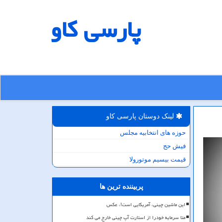
پارسی كاو
لینک دوستان پارسی كاو
حوزه های انتخابیه مجلس
فیش حج
قیمت بیسیم موتورولا
پربیننده ترین ها
این ماشین چینی، آمریکایی است!، عکس
متا سرمایه خودرا از استارت آپ چینی خارج می کند