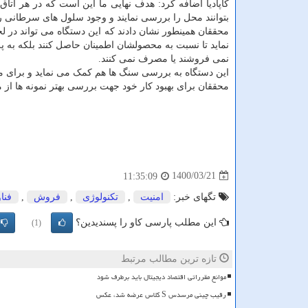
کاپادیا اضافه کرد: هدف نهایی ما این است که در هر ات
بتوانند محل را بررسی نمایند و وجود سلول های سرطانی را 
محققان همینطور نشان دادند که این دستگاه می تواند در لح
نماید تا نسبت به محصولشان اطمینان حاصل کنند بلکه به پ
نمی فروشند یا مصرف نمی کنند.
این دستگاه به بررسی سنگ ها هم کمک می نماید و برای 
محققان برای بهبود کار خود جهت بررسی بهتر نمونه ها ا
1400/03/21
11:35:09
تگهای خبر:
امنیت
,
تكنولوژی
,
فروش
,
فنا
این مطلب پارسی کاو را پسندیدین؟
(1)
تازه ترین مطالب مرتبط
موانع مقرراتی اقتصاد دیجیتال باید برطرف شود
رقیب چینی مرسدس S کلاس عرضه شد، عکس