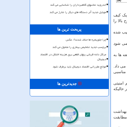
اندروید تماسهای کلاهبرداران را شناسایی می کند
موبایل جدید آنر دستگاه های دیگر را شارژ می کند
در یک کیف
بالا را
پربحث ترین ها
یب شده
چرا جلوپنجره ها حذف شدند؟، عکس
 می شود
برچسب جدید تشخیص بیماری را متحول می کند
مراکز داده قربانی پنهان قطعی برق هزینه اختلال در اقتصاد
ه ها به
دیجیتال
موانع مقرراتی اقتصاد دیجیتال باید برطرف شود
می داد.
 مناسبی
تم امنیتی
جدیدترین ها
 حالیکه
 بهداشت
 مطابقت