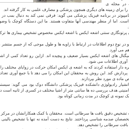
 در این مقاله جدید که در تاریخ ۱۹ مه در مجله ی
نشیار مهندسی برق و کامپیوتر در برنامه فیزیک پزشکی می گوید: فرقی نمی کند به دنبال بمب 
است. اما از منظر مهندسی آنها متفاوت هستند. ما این دستگاه کوچک با وضوح 
.
ن پرتونگاری سنتی اشعه ایکس با اشعه ایکس مخصوص تشخیص بیماری ها ترک
در نوع دوم اطلاعات در ارتباط با زاویه ها و طول موجی که از جسم منتشر
م می آورد.
گنال های اشعه ایکس بسیار ضعیف و پیچیده اند. ازاین رو تعداد کمی از اشع
 آوری اطلاعات می شود.
 دار استفاده کردند که به اشعه ی ایکس امکان حرکت در زوایای مختلف را 
پردازش کند. این روش به محققان این امکان را می دهد تا با جمع آوری تعداد
ماده ی مورد نظر بپردازند.
مان انجام تحقیقات دانشیار رادیولوژی دانشکده فیزیک پزشکی دانشگاه دوک بود می گوید: سیس
امنیتی هدف بررسی ده ها سانتی متر از اشیا مختلف در کسری از ثانیه است در
یک نمونه ی کوچک در مدت زمانی کوتاه بود.
ست تشخیص دقیق بافت ها سرطانی است. محققان با کمک همکارانشان در مرکز
خصصان صدمه شناسی پرداختند. نتایج به دست آمده نه تنها با تشخیص بالینی
 بافت سرطانی را تشخیص دهد.