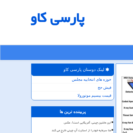
پارسی كاو
لینک دوستان پارسی كاو
حوزه های انتخابیه مجلس
فیش حج
قیمت بیسیم موتورولا
پربیننده ترین ها
این ماشین چینی، آمریکایی است!، عکس
متا سرمایه خودرا از استارت آپ چینی خارج می کند