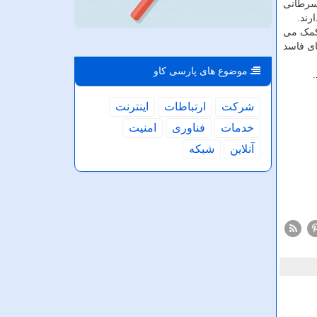
 سرطانی
رند.
 کمک می
ای فاسد
موضوع های پارسی كاو
شركت
ارتباطات
اینترنت
خدمات
فناوری
امنیت
آنلاین
شبكه