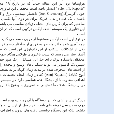
هواپیماها بود.
"Scientific Reports" انتشار یافته است محققان این فناوری را برای زمینه های دیگری همچون پزشکی و مصارف علمی به کار گرفته اند.
جوئل گرینبرگ(Joel Greenberg) دا
باشید یا یک غده در بدن. فیزیک برای هر دوی آنها یکسان 
ساختیم که برای کاربردهای مختلف زیادی مناسب می باشد
این فناوری یک سیستم اشعه ایکس ترکیبی است که در آ
است.
در نوع اول اشعه ایکس مستقیما از درون جسم می گذرد و 
جمع آوری شده و اثر منحصر به فردی از ساختار جسم فراه
یکی از اشکالات استفاده از این تکنولوژی این است که سی
آشکارساز می رسند که سبب تاخیرهای طولانی هنگام جمع
محققان دانشگاه دوک برای حل این مشکل از یک سپر حفره
سپس یک کامپیوتر می تواند سیگنال های وسیع و پیچیده را 
از اشعه های منحرف شده در مدت زمان کوتاه تر به تشخیص 
آنوج کاپادیا (Anuj Kapadia) که در ز
اهدافی متفاوت با آزمایشگاه غده شناسی دارد. در سیستم 
در آزمایشگاه هدف ما دستیابی به تصویری با وضوح بالا از 
بزرگ ترین چالشی که این دستگاه با آن روبه رو بوده ا
دوک به بررسی نمونه های بافت افراد قبل از ارسال به مت
داشت بلکه این دستگاه توانست بافت های درون و اطراف