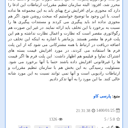
محرز شد، افزود: البته سازمان تنظیم مقررات ارتباطات این ادعا را
دارد که مجوزی برای افزایش نرخ پهنای باند به این مجموعه ها نداده
است. با این وجود ما توضیح خواستیم که مبحث روشن شود. اگر هم
مجوزی نداده اند باید پیگیری می کردند و مستندات پیگیری ها را
نسبت به برخورد با این تخلف باید ارائه نمایند. در غیر این صورت هم
رگولاتوری مقصر است که نظارت و اعمال نظارت نداشته و هم این
پلت فرم ها مقصر هستند. پژمانفر با اشاره به اینکه این تخلف در
اضافه دریافت در ارتباط با همه مشترکانی می شود که از این پلت
فرم ها استفاده می کردند، در مورد افزایش قیمت بسته های
اشتراک نماوا و فیلیمو هم اظهار داشت: این پلت فرم ها اگر قیمت
ها را غیرقانونی افزایش داده باشند حتما با آنها برخورد می شود.
مسئولیت رسیدگی به این بخش هم با سازمان تنظیم مقررات و
ارتباطات رادیویی است و آنها نمی توانند نسبت به این مورد شانه
خالی کنند. ما این مورد را به آنها تذکر دادیم.
منبع:
پارسی كاو
1400/01/25
21:31:38
1326
/ 5
5.0
تگهای خبر:
ارتباطات
,
اینترنت
,
فروش
,
فضای