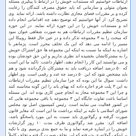
ارتباطات خواستیم که مستندات خویش را در ارتباط با پیگیری مسئله
بعنوان متولی و سازمانی که باید حقوق مصرف کنندگان را رعایت
کرده و بر مقررات فضای مجازی نظارت داشته باشد، ارائه نماید. وی
تصریح کرد: از آنها خواستیم که توضیح دهند چه اقداماتی انجام داده
اند و مستندات خویش را در این حوزه ارائه نمایند. در این حوزه
سازمان تنظیم مقررات ارتباطات هم به صورت شفاهی عنوان نمود
که مبحث را به ۳ مجموعه تذکر داده و در عین حال فقط روبیکا این
مسیر را ادامه می دهد که این یک تخلف محرز است. پژمانفر با
اشاره به اینکه ما نسبت به اینکه این مجموعه ها حق اشتراک خویش
را به مشترکانشان بخشیده اند نظری نداریم و این حق خودشان بوده
و می توانستند این کار را انجام دهند، اظهار داشت: تاکید ما این است
که ۵۰ درصد اضافه دریافت باید به مشترکان بازگردانده شود و هم
باید مشخص شود که این ۵۰ درصد چه عدد و رقمی است. وی اظهار
داشت: سوال ما این بوده که چرا سازمان تنظیم مقررات ارتباطات
به این ۳ پلت فرم اجازه داده که پهنای باند را این گونه محاسبه کنند
و چرا این ۳ مجموعه مجاز به انجام چنین کاری بوده اند. این مسئله
اساسا باعث تفاوت جایگاه این ۳ مجموعه با باقی مجموعه هایی که
در کشور فعالیت می نمایند است. رئیس ‏کمیسیون اصل نود مجلس
شورای اسلامی‬ با تکیه بر اینکه برداشت ما این است که مغایر قانون
صورت گرفته و رگولاتوری باید نسبت به این مورد پاسخگو باشد،
اضافه کرد: مقرر شد رگولاتوری ظرف مدت ۱۰ روز گزارشات
خویش را در اینباره عرضه نماید و ما به جمع بندی برسیم. وی با تکیه
بر اینکه رگولاتوری پذیرفته که این تخلف صورت گرفته و تخلف کاملاً