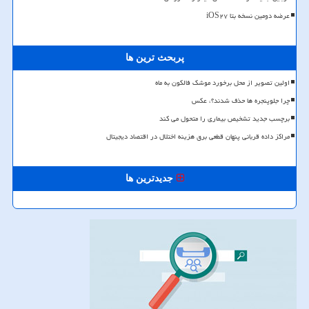
عرضه دومین نسخه بتا iOS۲۷
پربحث ترین ها
اولین تصویر از محل برخورد موشک فالکون به ماه
چرا جلوپنجره ها حذف شدند؟، عکس
برچسب جدید تشخیص بیماری را متحول می کند
مراکز داده قربانی پنهان قطعی برق هزینه اختلال در اقتصاد دیجیتال
جدیدترین ها