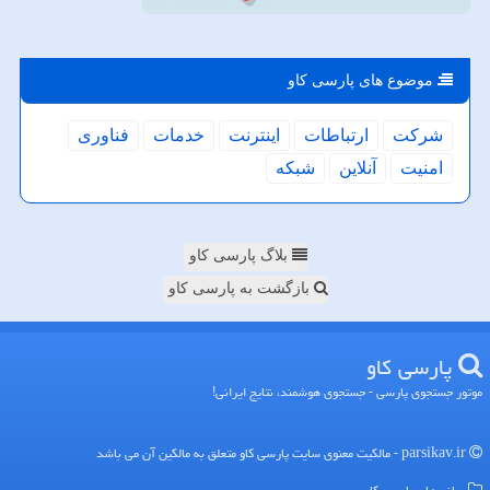
موضوع های پارسی كاو
شركت
ارتباطات
اینترنت
خدمات
فناوری
امنیت
آنلاین
شبكه
بلاگ پارسی کاو
بازگشت به پارسی کاو
پارسی كاو
موتور جستجوی پارسی - جستجوی هوشمند، نتایج ایرانی!
parsikav.ir - مالکیت معنوی سایت پارسی كاو متعلق به مالکین آن می باشد