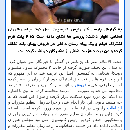
به گزارش پارسی کاو رئیس ‏کمیسیون اصل نود مجلس شورای
اسلامی اظهار داشت: بررسی ها نشان داده است که ۲ پلت فرم
اشتراک فیلم و یک پیام رسان داخلی در فروش پهنای باند تخلف
کرده و ۵۰ درصد هزینه اضافی از مشترکان دریافت کرده اند.
حجت الاسلام نصرالله پژمانفر در گفتگو با خبرنگار مهر عنوان کرد:
به دنبال این تخلف صورت گرفته از جانب ۳ مجموعه نماوا، فیلیمو و
روبیکا، شکایتی به کمیسیون اصل نود عرضه شد. به این مفهوم که
این پلت فرم ها دریافت حق اشتراک خود از کاربران را صفر کرده
اما از طرفی، هزینه
فروش
پهنای باند را که باید با تعرفه ۵۰ درصد
محاسبه می شد به صورت ۱۰۰ درصد محاسبه کرده اند. وی با اشاره
به اینکه این مورد مورد شکایت قرار گرفته و سوال این است که به
چه مستند قانونی این کار انجام شده و چرا سازمان تنظیم مقررات و
ارتباطات
رادیویی در ارتباط با این مورد ورود نکرده است، اضافه
کرد: ازاین رو ما سازمان تنظیم مقررات و ارتباطات رادیویی را برای
پاسخگویی احضار کردیم. رئیس ‏کمیسیون اصل نود مجلس شورای
اسلامی ادامه‬ داد: در جلسه پاسخگویی، از سازمان تنظیم مقررات و