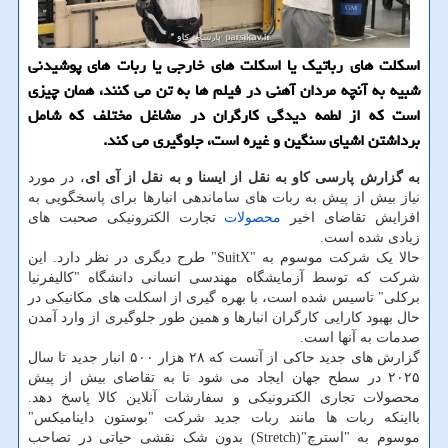
اسکلت های رباتیک یا اسکلت های خارجی یا ربات های پوشیدنی
شبیه به آنچه مردان آهنی در فیلم ها به تن می کنند، همان چیزی
است که از لطمه دیدگی کارگران در مشاغل مختلف که شامل
برداشتن اشیای سنگین و غیره است، جلوگیری می کند.
به گزارش پارسی کاو به نقل از ایسنا و به نقل از آی ای
، در مورد
نیاز بیش از پیش به ربات های ساماندهی انبارها برای پاسخگویی به
افزایش تقاضای اخیر
محصولات
تجارت الکترونیکی صحبت های
زیادی شده است.
حالا یک شرکت موسوم به "SuitX" طرح دیگری در نظر دارد. این
شرکت که توسط آزمایشگاه مهندسی انسانی دانشگاه "کالیفرنیا
برکلی" تاسیس شده است، با بهره گیری از اسکلت های مکانیکی در
حال بهبود کارایی کارگران انبارها و همین طور جلوگیری از وارد آمدن
صدمات به آنها است.
گزارش های جدید حاکی از آنست که ۲۸ هزار ۵۰۰ انبار جدید تا سال
۲۰۲۵ در سطح جهان ایجاد می شود تا به تقاضای بیش از پیش
محصولات تجاری الکترونیکی و سفارشات آنلاین کالا پاسخ دهد.
بااینکه ربات ها مانند ربات جدید شرکت "بوستون داینامیکس"
موسوم به "استرچ"(Stretch) بدون شک نقشی حیاتی در تصاحب