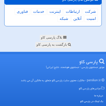
شركت
ارتباطات
اینترنت
خدمات
فناوری
امنیت
آنلاین
شبكه
بلاگ پارسی کاو
بازگشت به پارسی کاو
پارسی كاو
موتور جستجوی پارسی - جستجوی هوشمند، نتایج ایرانی!
parsikav.ir - مالکیت معنوی سایت پارسی كاو متعلق به مالکین آن می باشد
میانبرهای پارسی كاو
درباره ما
بک لینک در پارسی كاو