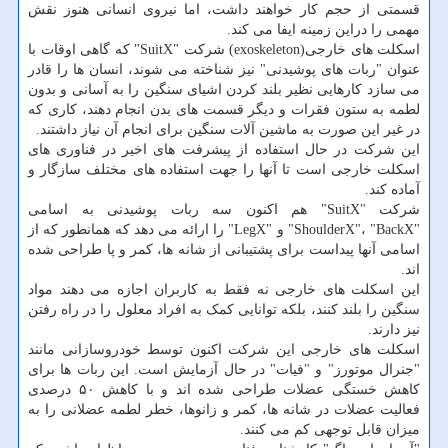
قسمتی از حجم کار خواهند داشت، اما نیروی انسانی هنوز نقش
مهمی را دراین زمینه ایفا می کند.
اسکلت های خارجی(exoskeleton) شرکت "SuitX" که گاهی اوقات با
عنوان "ربات های پوشیدنی" نیز شناخته می شوند، انسان ها را قادر
می سازد کارهایی نظیر بلند کردن اشیای سنگین را به آسانی و بدون
لطمه به ستون فقرات و دیگر قسمت های بدن انجام دهند، کاری که
در غیر این صورت به ماشین آلات سنگین برای انجام آن نیاز داشتند.
این شرکت در حال استفاده از پیشرفت های اخیر در فناوری های
اسکلت خارجی است تا آنها را جهت استفاده های مختلف سازگار و
آماده کند.
شرکت "SuitX" هم اکنون سه ربات پوشیدنی به اسامی
"ShoulderX"، "BackX" و "LegX" را ارائه می دهد که همانطور که از
اسامی آنها پیداست برای پشتیبانی از شانه ها، کمر و پا طراحی شده
اند.
این اسکلت های خارجی نه فقط به کاربران اجازه می دهند مواد
سنگین را بلند کنند، بلکه توانایی کمک به افراد معلول را در راه رفتن
نیز دارند.
اسکلت های خارجی این شرکت اکنون توسط خودروسازانی مانند
"جنرال موتورز" و "فیات" در حال آزمایش است. این ربات ها برای
کاهش خستگی عضلات طراحی شده اند و با کاهش ۵۰ درصدی
فعالیت عضلات در شانه ها، کمر و زانوها، خطر لطمه عضلانی را به
میزان قابل توجهی کم می کنند.