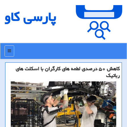
پارسی كاو
منو
كاهش ۵۰ درصدی لطمه های كارگران با اسكلت های
رباتیك