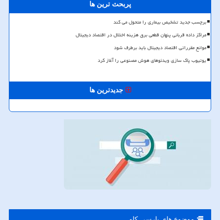
پربحث ترین ها
برچسب جدید تشخیص بیماری را متحول می کند
مراکز داده قربانی پنهان قطعی برق هزینه اختلال در اقتصاد دیجیتال
موانع مقرراتی اقتصاد دیجیتال باید برطرف شود
یوتیوب پاک سازی ویدئوهای هوش مصنوعی را آغاز کرد
جدیدترین ها
موضوع های پارسی كاو