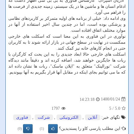
"آدریان اسپراگ" کارشناس فناوری به بی بی سی اظهار داشت که
ادغام انسان ها و ماشین ها در یک سیستم، زمینه جدیدی از فرصت ها
را فراهم می آورد.
وی ادامه داد: خیلی از برنامه های اولیه متمرکز بر کاربردهای نظامی
و پزشکی بوده است، اما در چندین سال اخیر استفاده از آنها در
موارد مختلف اتفاق افتاده است.
نوآوری در این فناوری به این معنا است که اسکلت های خارجی
ممکنست در نهایت در سطح جهانی در بازار ارائه شوند تا به کاربران
حتی در انجام کارهای خانه نیز کمک کنند.
اسکلت های خارجی حالا ابعاد جدیدی را به این بحث که کارگران با
ربات ها جایگزین خواهند شد، اضافه کرده اند و دقیقاً مانند دیدگاه
شرکت "نورالینک" متعلق به "ایلان ماسک"، ربات ها نشان داده اند
که ما می توانیم بجای اینکه در مقابل آنها قرار بگیریم به آنها بپیوندیم.
1400/01/24
14:23:18
1797
/ 5
5.0
تگهای خبر:
آنلاین
,
الكترونیكی
,
شركت
,
فناوری
این مطلب پارسی کاو را پسندیدین؟
(0)
(1)