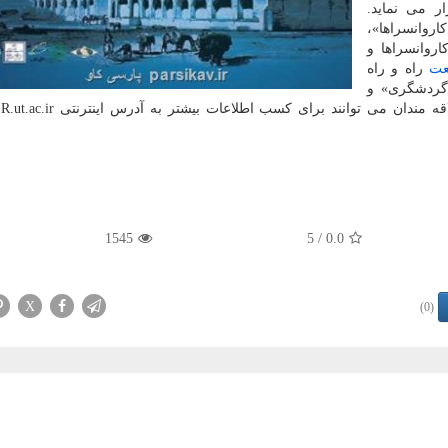
ار می نماید.
وانسراها»،
اروانسراها و
عت
راه و راه
 گردشگری» و
«چشم اندازها و برنامه های آینده» عنوان شده است. علاقه مندان می توان
1545
/ 5
0.0
X
(0)