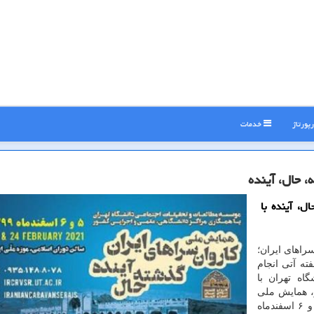
پورتاژ
خدمات
 حال، آینده
ل، آینده با
راهای ایران؛
ته آتی انجام
اه تهران با
، همایش ملی
«کاروانسراهای ایران؛ گذشته، حال، آینده» را در تاریخ ۵ و ۶ اسفندماه