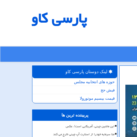
پارسی كاو
لینک دوستان پارسی كاو
حوزه های انتخابیه مجلس
فیش حج
قیمت بیسیم موتورولا
پربیننده ترین ها
این ماشین چینی، آمریکایی است!، عکس
متا سرمایه خودرا از استارت آپ چینی خارج می کند