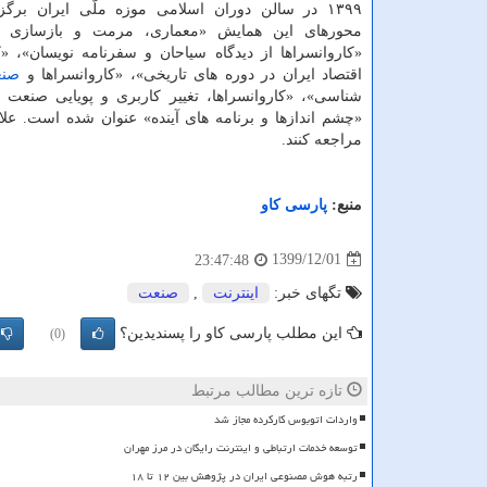
۱۳۹۹ در سالن دوران اسلامی موزه ملّی ایران برگز
محورهای این همایش «معماری، مرمت و بازسازی کار
«کاروانسراها از دیدگاه سیاحان و سفرنامه نویسان»، «ک
اقتصاد ایران در دوره های تاریخی»، «کاروانسراها و
صن
شناسی»، «کاروانسراها، تغییر کاربری و پویایی صنعت
مراجعه کنند.
منبع:
پارسی كاو
1399/12/01
23:47:48
تگهای خبر:
اینترنت
,
صنعت
این مطلب پارسی کاو را پسندیدین؟
(0)
تازه ترین مطالب مرتبط
واردات اتوبوس کارکرده مجاز شد
توسعه خدمات ارتباطی و اینترنت رایگان در مرز مهران
رتبه هوش مصنوعی ایران در پژوهش بین ۱۲ تا ۱۸