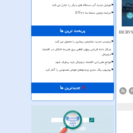
موبایل جدید آنر دستگاه های دیگر را شارژ می کند
عرضه دومین نسخه بتا iOS۲۷
پربحث ترین ها
ند برای کسب اطلاعات بیشتر به آدرس اینترنتی IRCRVSR.ut.ac.ir
برچسب جدید تشخیص بیماری را متحول می کند
مراکز داده قربانی پنهان قطعی برق هزینه اختلال در اقتصاد
دیجیتال
موانع مقرراتی اقتصاد دیجیتال باید برطرف شود
یوتیوب پاک سازی ویدئوهای هوش مصنوعی را آغاز کرد
جدیدترین ها