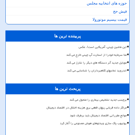
حوزه های انتخابیه مجلس
فیش حج
قیمت بیسیم موتورولا
پربیننده ترین ها
این ماشین چینی، آمریکایی است!، عکس
متا سرمایه خودرا از استارت آپ چینی خارج می کند
موبایل جدید آنر دستگاه های دیگر را شارژ می کند
اندروید تماسهای کلاهبرداران را شناسایی می کند
پربحث ترین ها
برچسب جدید تشخیص بیماری را متحول می کند
مراکز داده قربانی پنهان قطعی برق هزینه اختلال در اقتصاد دیجیتال
موانع مقرراتی اقتصاد دیجیتال باید برطرف شود
یوتیوب پاک سازی ویدئوهای هوش مصنوعی را آغاز کرد