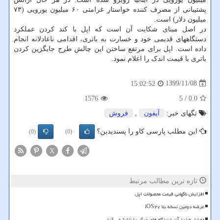
پشتیبانی از مصرف کننده خواستار غرامتی ۶۰ میلیون یورویی (۷۳
میلیون دلار) است.
در اصل مبنای شکایت آن است که اپل با کند کردن عملکرد
دستگاههای قدیمی خود و خسارت به باتری، اقدامی ناعادلانه انجام
داده است. اپل برای مرتفع ساختن این چالش طرح جایگزین کردن
باتری با قیمت اندک را اعلام نمود.
1399/11/08
15:02:52
1576
/ 5
0.0
تگهای خبر:
آیفون
,
فروش
این مطلب پارسی کاو را پسندیدین؟
(0)
(0)
X
تازه ترین مطالب مرتبط
افزایش ناگهانی قیمت محصولات اپل
عرضه دومین نسخه بتا iOS۲۷
موبایل جدید آنر دستگاه های دیگر را شارژ می کند