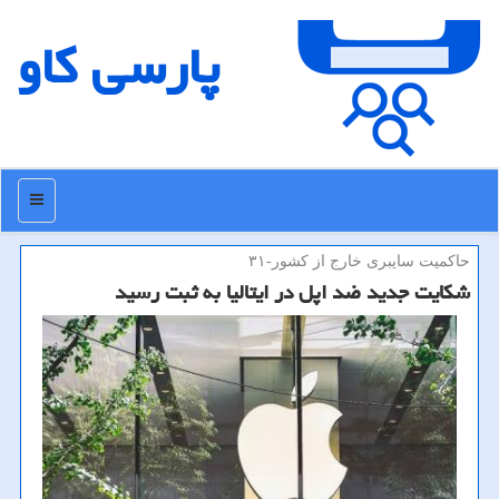
پارسی كاو
منو
حاكمیت سایبری خارج از كشور-۳۱
شكایت جدید ضد اپل در ایتالیا به ثبت رسید