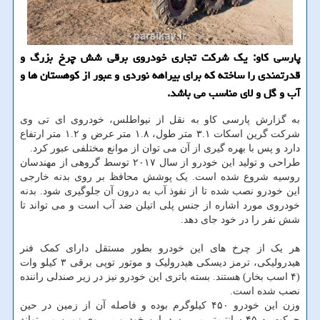
پارسی کاو: یک شرکت تجاری خودروی برقی شش چرخ بزرگ و
قدرتمندی را ساخته که برای بیراهه نوردی و عبور از کوهستان ها و
آب و گل و لای مناسب می باشد.
به گزارش پارسی کاو به نقل از نیواطلس، خودروی ای تی وی
شرکت گرین اسکات ۳.۱ متر طول، ۱.۸ متر عرض و ۱.۲ متر ارتفاع
دارد و پس با بهره گیری از آن می توان از موانع مختلفی عبور کرد.
طراحی و تولید این خودرو از سال ۲۰۱۷ توسط گروهی از مهندسان
روسیه شروع شده است. یک پوشش محافظ بر روی بدنه خارجی
این خودرو نصب شده تا از نفوذ آب به درون آن جلوگیری شود. بدنه
خودروی مورد اشاره از جنس پلی اتیلن ضد آب است و می تواند تا
شش نفر را در خود جای دهد.
هر یک از چرخ های این خودرو بطور مستقل دارای کمک فنر
هیدرولیکی، ترمز دیسکی هیدرولیک و موتور توپی برقی ۳ کیلو وات
(۴ اسب بخار) هستند. بسته باتری این خودرو نیز در زیر صندلی راننده
نصب شده است.
وزن این خودرو ۴۵۰ کیلوگرم بوده و فاصله آن از زمین در حین
حرکت به ۴۵ سانتیمتر می رسد. این خودرو بر روی زمین می تواند