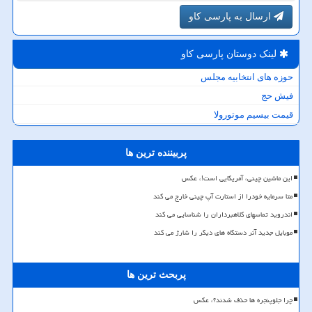
ارسال به پارسی کاو
لینک دوستان پارسی كاو
حوزه های انتخابیه مجلس
فیش حج
قیمت بیسیم موتورولا
پربیننده ترین ها
این ماشین چینی، آمریکایی است!، عکس
متا سرمایه خودرا از استارت آپ چینی خارج می کند
اندروید تماسهای کلاهبرداران را شناسایی می کند
موبایل جدید آنر دستگاه های دیگر را شارژ می کند
پربحث ترین ها
چرا جلوپنجره ها حذف شدند؟، عکس