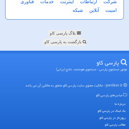
شركت
ارتباطات
اینترنت
خدمات
فناوری
امنیت
آنلاین
شبكه
بلاگ پارسی کاو
بازگشت به پارسی کاو
پارسی كاو
موتور جستجوی پارسی - جستجوی هوشمند، نتایج ایرانی!
parsikav.ir - مالکیت معنوی سایت پارسی كاو متعلق به مالکین آن می باشد
میانبرهای پارسی كاو
درباره ما
بک لینک در پارسی كاو
رپورتاژ در پارسی كاو
مطالب پارسی كاو