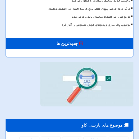
برچسب جدید تشخیص بیماری را متحول می کند
مراکز داده قربانی پنهان قطعی برق هزینه اختلال در اقتصاد دیجیتال
موانع مقرراتی اقتصاد دیجیتال باید برطرف شود
یوتیوب پاک سازی ویدئوهای هوش مصنوعی را آغاز کرد
جدیدترین ها
موضوع های پارسی كاو