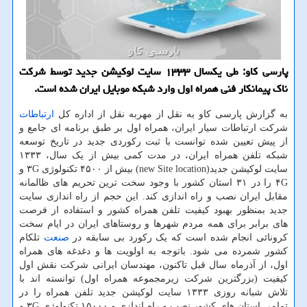
پارسی کاو: طی یکسال ۱۳۳۳ سایت لوکیشن جدید توسط شرکت
ناک پیمانکار فنی همراه اول وارد شبکه موبایل ایران شده است.
به گزارش پارسی کاو به نقل از مهربه نقل از اداره کل
ارتباطات
شرکت ارتباطات سیار ایران، همراه اول بر طبق برنامه ای جامع و
از پیش تعیین شده توانست با ثبت رکوردی جدید در تاریخ توسعه
شبکه تلفن همراه ایران، در مدت کمی بیش از یک سال، ۱۳۳۳
سایت لوکیشن جدید(new Site location) بیش از ۴۵۰۰ تکنولوژی ۳G و
۴G را در ۳۱ استان کشور با وجود سخت ترین تحریم های ظالمانه
مقابل ایران نصب و راه اندازی کند. این حجم از راه اندازی سایت
جدید بمنظور بهبود کیفیت تلفن همراه کشور و استفاده از فرصت
های برابر برای همه مردم شهرها و روستاهای ایران در ایام سخت
کرونائی انجام شده است که یک رکورد بی سابقه در
صنعت
تلکام
کشور شمرده می شود. باتوجه به اولویت ها و دغدغه های همراه
اول، از آذرماه سال قبل تاکنون، مهندسان ایرانی شرکت نقش اول
کیفیت (بزرگترین شرکت زیرمجموعه همراه اول) توانسته اند با
تلاش شبانه روزی ۱۳۳۳ سایت لوکیشن جدید تلفن همراه را در
تمامی استان های کشور نصب و راه اندازی و ۱۵۰۰۰ تکنولوژی ۳G و