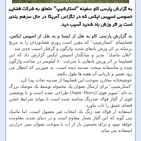
به گزارش پارسی كاو سفینه ˮاستارشیپˮ متعلق به شركت فضایی
خصوصی اسپیس ایكس كه در تگزاس آمریكا در حال سرهم بندی
است بر اثر وزش باد شدید آسیب دید.
به گزارش پارسی كاو به نقل از ایسنا و به نقل از اسپیس ایكس،
فضاپیمای "استارشیپ" كه مقرر است روزی فضانوردان را به مریخ
برساند بر اثر وزش بادهای شدید واژگون و گرفتار آسیب جدی شد.
"ایلان ماسك" مدیر و بنیانگذار اسپیس ایكس گزارش داد كه این
فضاپیما بر اثر وزش بادهایی با سرعت ۸۰ كیلومتر در ساعت واژگون
شده و متأسفانه سخت صدمه دیده است، به صورتی كه انتظار می
رود تعمیر و بازیابی آن هفته ها طول بكشد.
خوشبختانه مخازن سوخت این فضاپیما از صدمه نجات پیدا كرد.
"استارشیپ" برای ارسال بعنوان یك محموله توسط یك موشك بزرگ
به نام "سوپر هوی"(Super Heavy) طراحی شده است و با پوششی
قوی از آلیاژ فولاد ضدزنگ ساخته شده است تا بتواند شرایط خشن
فضای عمیق را تاب بیاورد.
استفاده از فولاد ضد زنگ یك انتخاب غیر معمول است، اما ماسك
می گوید كه این آلیاژ بسیار مقاوم است و در دمای شدید مقاومت
خواهد نمود و برای نخستین بار از آب یا سوخت بعنوان سپر حرارتی
استفاده می نماید.