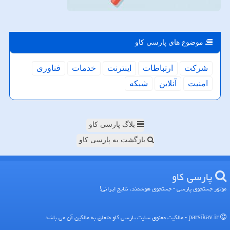
موضوع های پارسی كاو
شركت
ارتباطات
اینترنت
خدمات
فناوری
امنیت
آنلاین
شبكه
بلاگ پارسی کاو
بازگشت به پارسی کاو
پارسی كاو
موتور جستجوی پارسی - جستجوی هوشمند، نتایج ایرانی!
parsikav.ir - مالکیت معنوی سایت پارسی كاو متعلق به مالکین آن می باشد