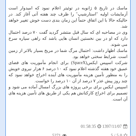
ماسك در تاریخ ۵ ژانویه در توئیتر اعلام نمود كه امیدوار است
آزمایشات اولیه "استارشیپ" را ظرف چند هفته آتی آغاز كند. در
حالیكه حالا با این اتفاق حتماً این زمان بندی دست خوش تغییر خواهد
شد.
وی در مصاحبه ای كه سال قبل منتشر گردید گفت ۷۰ درصد احتمال
دارد كه او در بین نخستین انسان هایی باشد كه راهی سیاره سرخ
می شوند.
ماسك اظهار داشت: احتمال مرگ شما در مریخ بسیار بالاتر از زمین
است. شرایط سختی خواهد بود.
شركت اسپیس ایكس(SpaceX) برای انجام مأموریت های فضای
عمیق خود هفته گذشته اعلام نمود كه ۱۰ درصد ۶ هزار نیروی خویش
را به منظور تأمین هزینه مأموریت های آینده اخراج خواهد نمود كه
چند روز پیش عذر ۷ درصد از آن ۱۰ درصد را خواست.
اسپیس ایكس برای برخی پروژه های بزرگ امسال آماده می شود و
تصمیم برای اخراج كاركنانش هم یكی از طریق های تأمین هزینه های
آن است.
1397/11/07
01:58:35
5271
/ 5
5.0