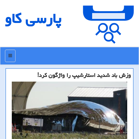
پارسی كاو
منو
وزش باد شدید استارشیپ را واژگون كرد!