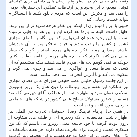
وقفه های خیلی کم در بستر پیام رسان های داخلی برای تماشای
فوتبال بودیم، با این وجود وزیر ارتباطات عملکرد این بسترهای بومی
را نمی بیند و فکرش این است که مردم دانلود نکنند تا اینستاگرام
بتواند خدمت رسانی کند.
حبیبی با ابراز امیدواری از اینکه این تفکر هرچه سریع تر از بین برود،
اظهار داشت: البته ما بارها نقد کرده ایم و این نقد به جایی نرسیده
است. با این وجود همچنان امیدواریم که این نگاه به فضای مجازی
کشور از کشور ما رخت ببندند و افراد به فکر میز و رأی خودشان
نباشند. مقداری هم به فکر بچه های مردم باشند و نگویند که سیاه
نمایی می کنید. نگویند که ما بچه های مردم را فاسد خطاب نکنیم.
چونکه ما نمی گوییم بچه های مردم فاسد هستند بلکه معتقدیم که آن
کسی که بساط فساد و اغواگری را می بیند و چیزی نمی گوید و
سکوت می کند و یا آدرس انحرافی می دهد، مفسد است.
در این جلسه رسول جلیلی عضو حقیقی شورای عالی فضای مجازی
نیز عملکرد این هفته وزیر ارتباطات را دون شأن یک وزیر جمهوری
اسلامی عنوان نمود و اظهار داشت: از عملکرد آقای جهرمی گله مند
هستیم و حضور مسئولان سطح عالی کشور در شبکه های اجتماعی
خارجی، مورد انتقاد و نقد است.
در همین حال پرهام فرهنگ وصال حقوقدان تجارت بین الملل نیز
اظهار داشت: متأسفانه با یک زنجیره ای از طیف های متفاوت از
درون دولت گرفته تا خود جامعه مدنی روبرو می باشیم که یک نوع
همکاری عجیب و غریب برای تخریب نظام دارند. هر هفته متأسفانه با
یک اتفاق عجیب در این فضا مواجه هستیم و این هجمه، روز گذشته