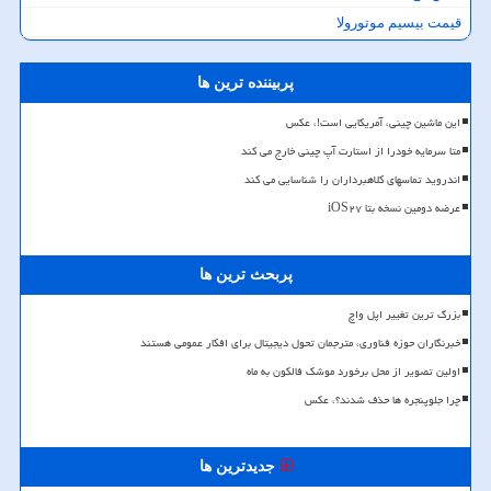
قیمت بیسیم موتورولا
پربیننده ترین ها
این ماشین چینی، آمریکایی است!، عکس
متا سرمایه خودرا از استارت آپ چینی خارج می کند
اندروید تماسهای کلاهبرداران را شناسایی می کند
عرضه دومین نسخه بتا iOS۲۷
پربحث ترین ها
بزرگ ترین تغییر اپل واچ
خبرنگاران حوزه فناوری، مترجمان تحول دیجیتال برای افکار عمومی هستند
اولین تصویر از محل برخورد موشک فالکون به ماه
چرا جلوپنجره ها حذف شدند؟، عکس
جدیدترین ها