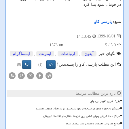
در فوتبال نمود پیدا کرد.
منبع:
پارسی كاو
1399/10/01
14:13:45
1573
/ 5
5.0
تگهای خبر:
آیفون
,
ارتباطات
,
اینترنت
,
اینستاگرام
این مطلب پارسی کاو را پسندیدین؟
(0)
(1)
X
تازه ترین مطالب مرتبط
بزرگ ترین تغییر اپل واچ
خبرنگاران حوزه فناوری، مترجمان تحول دیجیتال برای افکار عمومی هستند
مراکز داده قربانی پنهان قطعی برق هزینه اختلال در اقتصاد دیجیتال
موانع مقرراتی اقتصاد دیجیتال باید برطرف شود