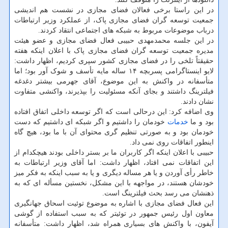
در این راستا برخی فعالان فضای مجازی در نشست هم اندیشی
جمعیت توسعه گران فضای مجازی پاک، از عملکرد وزیر ارتباطات
درباب موضوعات مربوط به شبکه های اجتماعی انتقاد کردند.
در این جلسه محمدمهدی حبیبی فعال فضای مجازی و عضو هیئت
مدیره جمعیت توسعه گران فضای مجازی پاک با اعلان اینکه هفته
حقیقتاً تلخی را در فضای مجازی کشور سپری کردیم، اظهار داشت:
لایو اینستاگرامی پسربچه ۱۴ ساله مایه تأسف و شوک آور بود؛ اما
متأسفانه در واکنش به این موضوع، آقای جهرمی بیشتر دغدغه
فیلترینگ داشتند و بجای آنکه مسئولیت را بپذیرند، واکنشی متفاوت
نشان دادند.
وی اضافه کرد: این درحالی است که اگر توسعه داخلی اتفاق افتاده
بود و ما
خدمات
خودمان را داشتیم و اگر شبکه ای داشتیم که دست
خودمان بود و به صورتی تنظیم گری محتوای آن با ما بود، هیچ گاه
اینطور اتفاقات روی نمی داد.
حبیبی با اعلان اینکه اگر کاربران ما بر بستر داخلی بودند هیچکدام از
این اتفاقات نمی افتاد، اظهار داشت: اما آقای وزیر ارتباطات به
خاطر رأی آوردن و یا هر مساله دیگری و یا به سبب اینکه به فکر میز
خودشان هستند، در مواجهه با این مشکل، نخستین مسأله ای که به
ذهنشان می رسد بحث فیلترینگ است.
این فعال فضای مجازی با اشاره به موضوع توئیت اسحاق جهانگیری
معاون اول رئیس جمهور در توئیتر که به سبب استفاده از گوشی
آیفون، با واکنش های بسیاری همراه شد، اظهار داشت: متأسفانه