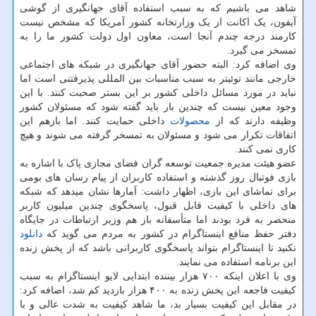
شاهد می باشیم که به سبب استفاده آقای جهانگیری از گوشی
آیفون، یک اکانت از یک وزارتخانه کشور آمریکا که مشخص نیست
کارمند درجه چندم آنجا است، معاون اول دولت کشور ما را به
تمسخر می گیرد.
وی اضافه کرد: البته حضور آقای جهانگیری در شبکه های اجتماعی
خارجی مانند توئیتر به سبب مناسبات بین المللی پذیرفتنی است اما
نباید در مورد مسائل داخلی کشور بر این بستر صحبت کنند. با این
وجود معین نیست که چندین بار باید گفته شود که مسئولان کشور
وظیفه دارند که از
محصولات
داخلی حمایت کنند. اما بازهم این
اتفاقات تکرار می شود و مسئولان به تمسخر گرفته می شوند و هیچ
کاری نمی کنند.
عضو هیئت مدیره جمعیت توسعه گران فضای مجازی پاک با اشاره به
بازی فوتبال روز گذشته و استفاده کاربران از پیام رسان های بومی
برای تماشای این بازی، اظهار داشت: آمارها نشان میدهد که شبکه
های داخلی با کیفیت قابل قبول، پاسخگوی چندین میلیون کاربر
منحصر به فرد بودند اما متأسفانه باز هم وزیر ارتباطات در جایگاه
دفتر حفظ منافع اینستاگرام در کشور به مردم می گوید که
دانلود
نکنید تا اینستاگرام بتواند پاسخگوی کاربرانی باشد که از پخش زنده
این برنامه استفاده می نمایند.
وی با اعلان اینکه ۷۰۰ هزار بیننده ابتدایی لایو اینستاگرام به سبب
کیفیت فاجعه این پخش زنده به ۴۰۰ هزار بازدید کم شد، اضافه کرد:
در مقابل این کیفیت بسیار بد، ما شاهد کیفیت به شدت عالی و با