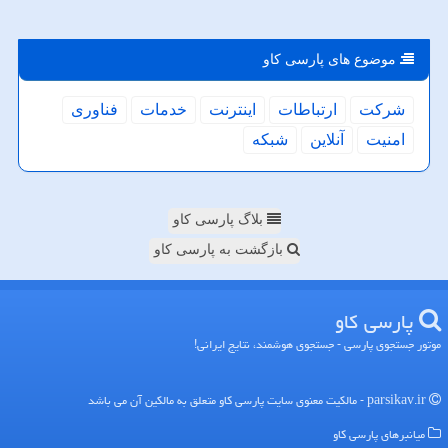
موضوع های پارسی كاو
شركت
ارتباطات
اینترنت
خدمات
فناوری
امنیت
آنلاین
شبكه
بلاگ پارسی کاو
بازگشت به پارسی کاو
پارسی كاو
موتور جستجوی پارسی - جستجوی هوشمند، نتایج ایرانی!
parsikav.ir - مالکیت معنوی سایت پارسی كاو متعلق به مالکین آن می باشد
میانبرهای پارسی كاو