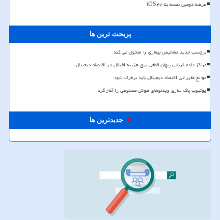
عرضه دومین نسخه بتا iOS۲۷
پربحث ترین ها
برچسب جدید تشخیص بیماری را متحول می کند
مراکز داده قربانی پنهان قطعی برق هزینه اختلال در اقتصاد دیجیتال
موانع مقرراتی اقتصاد دیجیتال باید برطرف شود
یوتیوب پاک سازی ویدئوهای هوش مصنوعی را آغاز کرد
جدیدترین ها