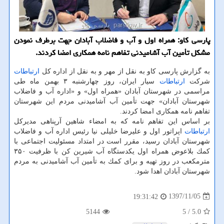
پارسی كاو: همراه اول و آب و فاضلاب آبادان جهت برطرف نمودن
مشكل تأمین آب آشامیدنی تفاهم نامه همكاری امضا كردند.
به گزارش پارسی كاو به نقل از مهر و به نقل از اداره كل
ارتباطات
شركت
ارتباطات
سیار ایران، روز چهارشنبه ۳ بهمن ماه طی
مراسمی در شهرستان آبادان «همراه اول» و «اداره آب و فاضلاب
شهرستان آبادان» جهت تأمین آب آشامیدنی مردم این شهرستان
تفاهم نامه همكاری امضا كردند.
بر اساس این تفاهم نامه كه به امضاء شاهین آرپناهی مدیركل
ارتباطات
اپراتور اول و علیرضا خلیلی نیا رئیس اداره آب و فاضلاب
شهرستان آبادان رسید، مقرر است در امتداد مسئولیت اجتماعی با
كمك بلاعوض همراه اول یكدستگاه آب شیرین كن با ظرفیت ۳۵۰
مترمكعب در روز تهیه و برای كمك به تأمین آب آشامیدنی به مردم
شهرستان آبادان اهدا شود.
1397/11/05
19:31:42
5144
/ 5
5.0