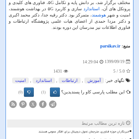
مختلف برگزار شد، بر دانش پایه و تکامل ۵G، فناوری های کلیدی و
پروتکل های آن،
استاندارد
سازی و کاربرد ۵G در بهداشت هوشمند،
امنیت و شهر
هوشمند
، متمرکز بود. دکتر رقیه جدا، دکتر محمد اکبری
و دکتر مزدا حمدی از اعضای هیات علمی پژوهشگاه ارتباطات و
فناوری اطلاعات نیز مدرسان این دوره بودند.
منبع:
parsikav.ir
1399/09/19
14:29:04
1431
/ 5
5.0
تگهای خبر:
آموزش
,
ارتباطات
,
استاندارد
,
امنیت
این مطلب پارسی کاو را پسندیدین؟
(0)
(1)
X
تازه ترین مطالب مرتبط
خبرنگاران حوزه فناوری، مترجمان تحول دیجیتال برای افکار عمومی هستند