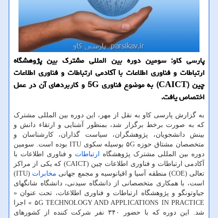
پارسی کاو: سومین دوره بین المللی مشترک بین پژوهشگاه
ارتباطات و فناوری اطلاعات با آکادمی ارتباطات و فناوری اطلاعات
چین (CAICT) به موضوع فناوری 5G و کاربردهای آن در عمل
اختصاص یافت.
به گزارش پارسی کاو به نقل از مهر، این دوره بین المللی مشترک
که به صورت برخط برگزار شد، بمنظور آشنایی و ارتقاء دانش و
بینش دانشجویان، پژوهشگران، سیاست گذاران، کارشناسان و
متخصصان مشتاق حوزه ۵G بوسیله سکوی ITU بوده است. سومین
دوره بین المللی مشترک پژوهشگاه
ارتباطات
و فناوری اطلاعات با
آکادمی ارتباطات و فناوری اطلاعات چین (CAICT) که یکی از مراکز
تعالی (COE) منطقه آسیا و اقیانوسیه و مجمع جهانی
مخابرات
(ITU)
است، با همکاری متخصصانی از دانشگاه سیدنی، دانشگاه شانگهای
جیاوتونگو و پژوهشگاه ارتباطات و فناوری اطلاعات، تحت عنوان «
۵G TECHNOLOGY AND APPLICATIONS IN PRACTICE » اجرا
شد. این دوره که با حضور ۳۴۰ نفر شرکت کننده از کشورهای