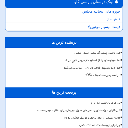
لینک دوستان پارسی كاو
حوزه های انتخابیه مجلس
فیش حج
قیمت بیسیم موتورولا
پربیننده ترین ها
این ماشین چینی، آمریکایی است!، عکس
متا سرمایه خودرا از استارت آپ چینی خارج می کند
اندروید تماسهای کلاهبرداران را شناسایی می کند
عرضه دومین نسخه بتا iOS۲۷
پربحث ترین ها
بزرگ ترین تغییر اپل واچ
خبرنگاران حوزه فناوری، مترجمان تحول دیجیتال برای افکار عمومی هستند
اولین تصویر از محل برخورد موشک فالکون به ماه
چرا جلوپنجره ها حذف شدند؟، عکس