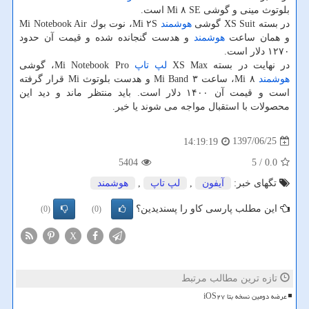
بلوتوث مینی و گوشی Mi ۸ SE است.
در بسته XS Suit گوشی
هوشمند
Mi ۲S، نوت بوك Mi Notebook Air
و همان ساعت
هوشمند
و هدست گنجانده شده و قیمت آن حدود
۱۲۷۰ دلار است.
در نهایت در بسته XS Max
لپ تاپ
Mi Notebook Pro، گوشی
هوشمند
Mi ۸، ساعت Mi Band ۳ و هدست بلوتوث Mi قرار گرفته
است و قیمت آن ۱۴۰۰ دلار است. باید منتظر ماند و دید این
محصولات با استقبال مواجه می شوند یا خیر.
1397/06/25
14:19:19
5404
/ 5
0.0
تگهای خبر:
آیفون
,
لپ تاپ
,
هوشمند
این مطلب پارسی کاو را پسندیدین؟
(0)
(0)
X
تازه ترین مطالب مرتبط
عرضه دومین نسخه بتا iOS۲۷