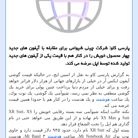
پارسی كاو: شركت چینی شیوامی برای مقابله با آیفون های جدید
چهار محصول خویش را در كنار هم با قیمت یكی از آیفون های جدید
تولید شده توسط اپل عرضه می كند.
به گزارش پارسی كاو به نقل از اسین ایج، در حالیكه قیمت گوشی
آیفون ایكس آر در خیلی از بازارهای جهانی از هزار دلار فراتر خواهد
رفت و برای خیلی از مردم دنیا پرداخت چنین پولی برای خرید یك
گوشی منطقی به نظر نمی رسد، شیوآمی یك گوشی، یك نوت بوك،
یك ساعت
هوشمند
و یك هدست را در كنار هم با حدودا همین قیمت
عرضه می كند.
نكته جالب اینكه شیوآمی سه بسته رقابتی خویش را XR Suit، XS
Suit و XS Max نام نهاده و از این طریق می خواهد حتی در نام
گذاری هم اپل را تحت الشعاع قرار دهد.
بسته اول كه XR Suit نام دارد، حدود ۹۴۵ دلار قیمت دارد و حاوی
نوت بوك Mi Notebook Air، ساعت
هوشمند
Mi Band ۳، هدست