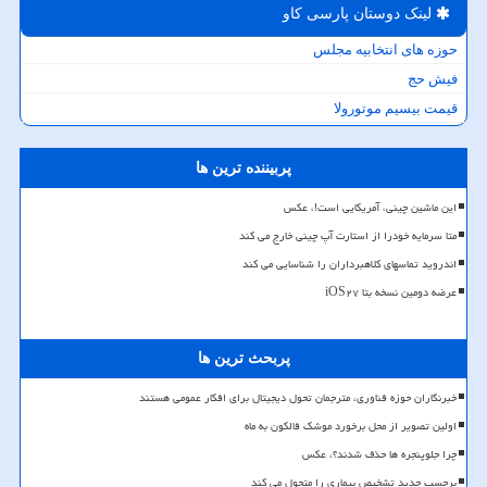
لینک دوستان پارسی كاو
حوزه های انتخابیه مجلس
فیش حج
قیمت بیسیم موتورولا
پربیننده ترین ها
این ماشین چینی، آمریکایی است!، عکس
متا سرمایه خودرا از استارت آپ چینی خارج می کند
اندروید تماسهای کلاهبرداران را شناسایی می کند
عرضه دومین نسخه بتا iOS۲۷
پربحث ترین ها
خبرنگاران حوزه فناوری، مترجمان تحول دیجیتال برای افکار عمومی هستند
اولین تصویر از محل برخورد موشک فالکون به ماه
چرا جلوپنجره ها حذف شدند؟، عکس
برچسب جدید تشخیص بیماری را متحول می کند