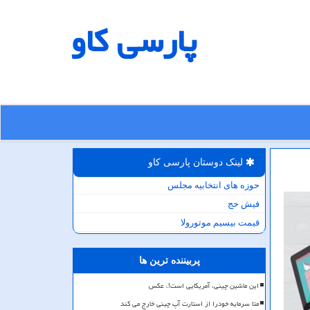
پارسی كاو
لینک دوستان پارسی كاو
حوزه های انتخابیه مجلس
فیش حج
قیمت بیسیم موتورولا
پربیننده ترین ها
این ماشین چینی، آمریکایی است!، عکس
متا سرمایه خودرا از استارت آپ چینی خارج می کند