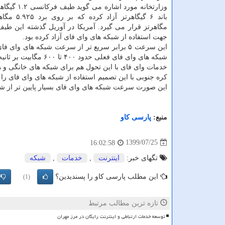
وزارتخانه مورد اشاره
مگاهرتز قرار می گیرد. آمریکا در آوریل گذشته این طی
جهت استفاده از شبکه های وای فای آزاد کرده بود.
این سرعت ۵ برابر سریع تر از سرعت شبکه های وای
شبکه های وای فای فعلی حدود ۴۰۰ تا ۶۰۰ مگابیت بر ثانیه سرعت دارند.
خدمات وای فای با این تحول هم برای شبکه های خانگی و
کره جنوبی با این تصمیم استفاده از شبکه های وای فای ر
این صورت سرعت شبکه های وای فای بسیار پایین تر از شبک
منبع:
پارسی كاو
1399/07/25
16:02:58
تگهای خبر:
اینترنت
,
خدمات
,
شبكه
این مطلب پارسی کاو را پسندیدین؟
(1)
تازه ترین مطالب مرتبط
توسعه خدمات ارتباطی و اینترنت رایگان در مرز مهران