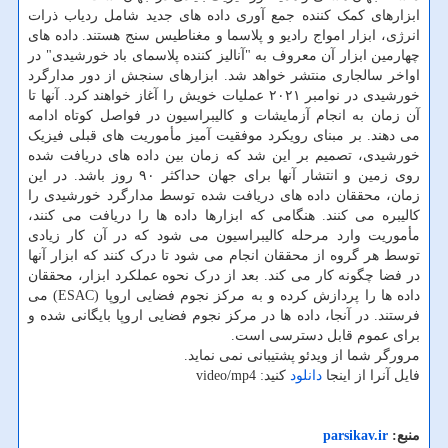
ابزارهای کمک کننده جمع آوری داده های جدید شامل ردیاب ذرات
انرژی، ابزار امواج رادیو و پلاسما و مغناطیس سنج هستند. داده های
چهارمین ابزار آن معروف به "آنالیز کننده پلاسمای باد خورشیدی" در
اواخر سالجاری منتشر خواهد شد. ابزارهای سنجش از دور مدارگرد
خورشیدی در نوامبر ۲۰۲۱ عملیات خویش را آغاز خواهند کرد. آنها تا
آن زمان به انجام آزمایشات و کالیبراسیون در فواصل کوتاه ادامه
می دهند. بر مبنای رویکرد موفقیت آمیز مأموریت های قبلی فیزیک
خورشیدی، تصمیم بر این شد که زمان بین داده های دریافت شده
روی زمین و انتشار آنها برای جهان حداکثر ۹۰ روز باشد. در این
زمان، محققان داده های دریافت شده توسط مدارگرد خورشیدی را
کالیبره می کنند. هنگامی که ابزارها داده ها را دریافت می کنند،
مأموریت وارد مرحله کالیبراسیون می شود که در آن کار زیادی
توسط هر گروه از محققان انجام می شود تا درک کنند که ابزار آنها
در فضا چگونه کار می کند. بعد از درک نحوه عملکرد ابزار، محققان
داده ها را پردازش کرده و به مرکز نجوم فضایی اروپا (ESAC) می
فرستند. در آنجا، داده ها در مرکز نجوم فضایی اروپا بایگانی شده و
برای عموم قابل دسترسی است.
مرورگر شما از ویدئو پشتیبانی نمی نماید.
فایل آنرا از اینجا
دانلود
کنید: video/mp4
منبع:
parsikav.ir