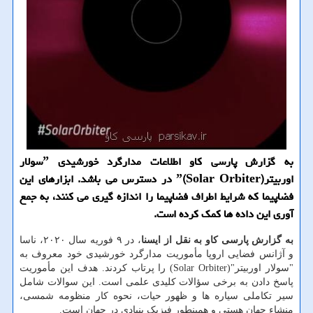
به گزارش پارسی كاو اطلاعات مدارگرد خورشیدی ˮسولار
اوربیترˮ(Solar Orbiter) در دسترس می باشد. ابزارهای این
فضاپیما كه شرایط اطراف فضاپیما را اندازه گیری می كنند، به جمع
آوری این داده ها كمك كرده است.
به گزارش پارسی کاو به نقل از ایسنا
، در ۹ فوریه سال ۲۰۲۰، ناسا
و آژانس فضایی اروپا مأموریت مدارگرد خورشیدی خود معروف به
"سولار اوربیتر"(Solar Orbiter) را پرتاب کردند. هدف این مأموریت
پاسخ دادن به برخی سؤالات کلیدی علمی است. این سوالات شامل
سیر تکاملی سیاره ها و ظهور حیات، نحوه کار منظومه شمسی،
منشاء جهان هستی و همینطور فیزیک بنیادی در جهان است.