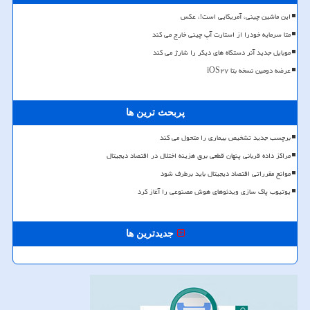
این ماشین چینی، آمریکایی است!، عکس
متا سرمایه خودرا از استارت آپ چینی خارج می کند
موبایل جدید آنر دستگاه های دیگر را شارژ می کند
عرضه دومین نسخه بتا iOS۲۷
پربحث ترین ها
برچسب جدید تشخیص بیماری را متحول می کند
مراکز داده قربانی پنهان قطعی برق هزینه اختلال در اقتصاد دیجیتال
موانع مقرراتی اقتصاد دیجیتال باید برطرف شود
یوتیوب پاک سازی ویدئوهای هوش مصنوعی را آغاز کرد
جدیدترین ها