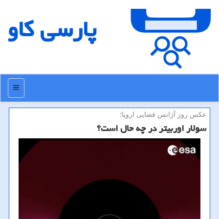
پارسی كاو
منو
عكس روز آژانس فضایی اروپا؛
سولار اوربیتر در چه حال است؟