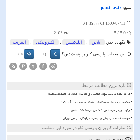
منبع:
parsikav.ir
1399/07/11
21:05:55
2103
/ 5
5.0
تگهای خبر:
آنلاین
,
اپلیكیشن
,
الكترونیكی
,
اینترنت
این مطلب پارسی کاو را پسندیدین؟
(0)
(1)
X
تازه ترین مطالب مرتبط
مراکز داده قربانی پنهان قطعی برق هزینه اختلال در اقتصاد دیجیتال
یوتیوب پاک سازی ویدئوهای هوش مصنوعی را آغاز کرد
رقیب چینی مرسدس S کلاس عرضه شد، عکس
توسعه خدمات ارتباطی و اینترنت رایگان در مرز مهران
نظرات کاربران پارسی کاو در مورد این مطلب