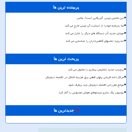
پربیننده ترین ها
این ماشین چینی، آمریکایی است!، عکس
متا سرمایه خودرا از استارت آپ چینی خارج می کند
موبایل جدید آنر دستگاه های دیگر را شارژ می کند
اندروید تماسهای کلاهبرداران را شناسایی می کند
پربحث ترین ها
برچسب جدید تشخیص بیماری را متحول می کند
مراکز داده قربانی پنهان قطعی برق هزینه اختلال در اقتصاد دیجیتال
موانع مقرراتی اقتصاد دیجیتال باید برطرف شود
یوتیوب پاک سازی ویدئوهای هوش مصنوعی را آغاز کرد
جدیدترین ها