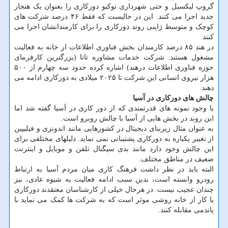
گروپ لیکسیل و حتی شهرداری توکیو دورکاری را بعنوان یک هنجار
جدید اجرا می کنند. این در حالیست که فقط ۴۶ درصد شرکت های
کوچک و متوسط ژاپنی روند دورکاری را برای کارمندانشان اجرا می
کنند.
در هند ۸۵ درصد کارمندان بخش فناوری اطلاعات از خانه به فعالیت
مشغول هستند. شرکت خدمات مشاوره تاتا (بزرگترین کارفرمای
حوزه فناوری اطلاعات درهند) اشاره کرده حدود سه چهارم از ۵۰۰
هزار نیروی انسانی این شرکت تا ۲۰۲۵ میلادی به دورکاری ادامه می
دهند.
چالش های دورکاری در آسیا
با وجود نمونه های قدرتمندی که از دور کاری در آسیا گفته شد اما
این روند در بخش هایی از آسیا با چالش روبرو است.
به عنوان مثال زیربنای دیجیتال در کشورهایی مانند اندونزی و فیلیپین
از تغییر یکباره به دورکاری پشتیبانی نمی نماید. دلیلهای مختلفی برای
این چالش وجود دارد مانند بدی سیگنال تلفن و موبایل و اینترنت
ضعیف در مناطق مختلف.
البته باید در نظر داشت فرهنگ کاری میان مردم آسیا به ارتباط
رودرو وابسته است، بدین سبب ادامه فعالیت به شیوه عادی، نیز
چندان عجیب نیست. در هرحال خیلی از کارشناسان معتقدند دورکاری
یا کار از خانه روشی موثر است که به شرکت ها کمک می نماید با
پاندمی مقابله کنند.