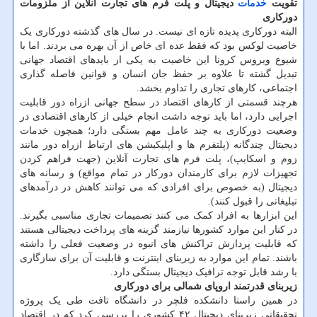
تقویت
خدمات
دیجیتال و پلت فرم های تجارت آنلاین از ملزومات
دورکاری
البته دورکاری پدیده تازه ای نیست. در سال های گذشته دورکاری یک
خاصیت لوکس بود که فقط عده ای خاص از آن بهره می بردند. اما با
شیوع ویروس کرونا این خاصیت به یکی از بایدهای اقتصاد جهانی
تبدیل گشته تا علاوه بر حفظ جان انسان و قوانین فاصله گذاری
اجتماعی، کارهای تجاری را تداوم بخشد.
هرچند قسمتی از کارهای اقتصاد در سطح جهانی ازراه دور قابلیت
اجرایی دارد، اما باید توجه داشت انجام خیلی از کارهای اقتصادی در
وضعیت دورکاری به چند عامل مهم بستگی دارد؛ همچون خدمات
دیجیتال چندگانه (پلتفرم ها و اپلیکیشن های ارتباط ازراه دور مانند
زوم و اسکایپ)، پلت فرم های تجارت آنلاین (جهت فراهم کردن
تجهیزات لازم برای کارمندان دورکار در تمام مواقع) و رسانه های
دیجیتال (به خصوص برای افرادی که می توانند کاهش در درآمدهای
تبلیغاتی را قبول کنند).
این ابزارها به افراد کمک می کنند تصمیمات تجاری مناسبی بگیرند.
در کنار این موارد کشورها نیازمند گزینه های پرداخت دیجیتالی هستند
که قابلیت پردازش تراکنش های انبوه در وضعیت فعلی را داشته
باشند. تمام این موارد به زیربنای اینترنت و قابلیت آن برای سازگاری
با رشد قابل توجه ترافیک دیجیتال بستگی دارد.
زیربنای قدرتمند اروپای شمالی برای دورکاری
در همین راستا دانشکده فلچر در دانشگاه تافت طی یک پروژه
تحقیقاتی زیربنای دیجیتال ۴۲ کشوری را بررسی کرد که در اقتصاد