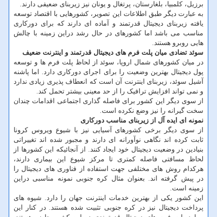
برزیل، کلمبیا، بلغارستان، پرتغال و یونان نیز زیربنای ضعیفی دارند.
به عبارت دیگر طبق اطلاعات این تصویر، کشورهایی با اقتصاد توسعه
یافته زیربنای دیجیتال قدرتمند و آماده ای دارند که برای دورکاری
مناسب می باشد اما کشورهای در حال رشد دراین زمینه با چالش
هایی روبرو هستند.
سوئد تضادی میان پلت فرم های دیجیتال قدرتمند و اینترنت ضعیف
در میان کشورهای شمال اروپا، سوئد از لحاظ پلت فرم ها و توسعه
پول دیجیتال بهترین وضعیت را برای اجرای دورکاری دارد. اما پاشنه
آشیل سوئد، زیربنای اینترنت آن است که انعطاف پذیری زیادی ندارد
و نمی تواند افزایش ترافیک را از حد معینی بیشتر تحمل کند.
از سوی دیگر این کشور برای فاصله گذاری اجتماعی اقدامات چندان
سخت گیرانه را نیز وضع نکرده است.
نمونه ای ایده آل از زیربنای مناسب دورکاری
از سوی دیگر برخی کشورهای آسیایی نیز با شیوع ویروس کرونا
ثابت کرده اند نگاهی نوآورانه ای دارند و مجبور شده اند تغییراتی
بنیادین در وضعیت دیجیتال خود ایجاد کنند. از آنجائیکه این کشورها از
لحاظ مسافتی فاصله کمتری تا مرکز شیوع این بیماری دارند،
هرکدام روش های مختلفی جهت استفاده از فناوری های دیجیتال را
در پیش گرفته اند. بعنوان مثال کره جنوبی نمونه مناسبی دراین
زمینه است.
این کشور یکی از بهترین خدمات اینترنت جهان را دارد. شیوه های
پرداخت دیجیتال نیز در کره جنوبی تثبیت شده هستند. در کنار این