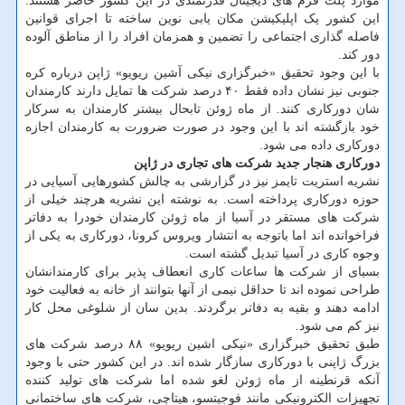
موارد پلت فرم های دیجیتال قدرتمندی در این کشور حاضر هستند.
این کشور یک اپلیکیشن مکان یابی نوین ساخته تا اجرای قوانین
فاصله گذاری اجتماعی را تضمین و همزمان افراد را از مناطق آلوده
دور کند.
با این وجود تحقیق «خبرگزاری نیکی آشین ریویو» ژاپن درباره کره
جنوبی نیز نشان داده فقط ۴۰ درصد شرکت ها تمایل دارند کارمندان
شان دورکاری کنند. از ماه ژوئن تابحال بیشتر کارمندان به سرکار
خود بازگشته اند با این وجود در صورت ضرورت به کارمندان اجازه
دورکاری داده می شود.
دورکاری هنجار جدید شرکت های تجاری در ژاپن
نشریه استریت تایمز نیز در گزارشی به چالش کشورهایی آسیایی در
حوزه دورکاری پرداخته است. به نوشته این نشریه هرچند خیلی از
شرکت های مستقر در آسیا از ماه ژوئن کارمندان خودرا به دفاتر
فراخوانده اند اما باتوجه به انتشار ویروس کرونا، دورکاری به یکی از
وجوه کاری در آسیا تبدیل گشته است.
بسیای از شرکت ها ساعات کاری انعطاف پذیر برای کارمندانشان
طراحی نموده اند تا حداقل نیمی از آنها بتوانند از خانه به فعالیت خود
ادامه دهند و بقیه به دفاتر برگردند. بدین سان از شلوغی محل کار
نیز کم می شود.
طبق تحقیق خبرگزاری «نیکی اشین ریویو» ۸۸ درصد شرکت های
بزرگ ژاپنی با دورکاری سازگار شده اند. در این کشور حتی با وجود
آنکه قرنطینه از ماه ژوئن لغو شده اما شرکت های تولید کننده
تجهیزات الکترونیکی مانند فوجیتسو، هیتاچی، شرکت های ساختمانی