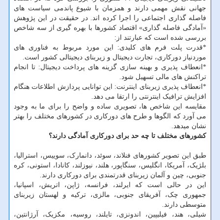
جهانی نقش مهمی دارند و همزمان با شیوع پاندمی سیاست های
فاصله گذاری اجتماعی را اجرا کرده اند. در حقیقت در این پژوهش
«آمادگی فاصله گذاری» اقتصاد کشورها با بهره گیری از سه شاخص
بررسی شده است که عبارتند از:
*قدرت پلت فرم های کلیدی: این مورد مربوط به فناوری های
موردنیاز دورکاری، تجارت دیجیتال و زیربنای دیجیتالی کشور است.
*انعطاف پذیری و بهینه سازی گزینه های پرداخت دیجیتال: تا انجام
تراکنش های مالی تسهیل شود.
*انعطاف پذیری زیربنای اینترنت: این توانایی پردازش اطلاعات هنگام
افزایش ترافیک اینترنتی را ارتقا می دهد.
مقایسه این شاخص ها، تصویری ساده و واضح را برای ما به وجود
می آورد که الگوها و طرح های دورکاری در کشورهای مختلف را بهتر
نشان میدهد.
کشورهای مختلف تا چه حد برای دورکاری آمادگی دارند؟
طبق این تصویر کشورهای فنلاند، سوئد، دانمارک، سوییس، استرالیا،
بلژیک، آمریکا، انگلیس، سنگاپور، هلند، نیوزلند، کانادا، استونی، کره
جنوبی، چین و آلمان زیربنای قدرتمندی برای دورکاری دارند.
این در حالی است که ایرلند، فرانسه، ژاپن، اتریش، اسپانیا،
جمهوری چک، آفریقای جنوبی، مالزی، ترکیه و لهستان زیربنای
متوسطی دارند.
شیلی، هند، فیلیپین، اندونزی، تایلند، روسیه، مکزیک، آرژانتین،