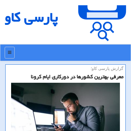
پارسی كاو
منو
گزارش پارسی كاو؛
معرفی بهترین كشورها در دوركاری ایام كرونا