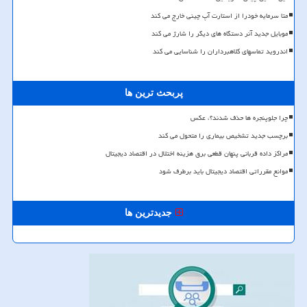
متا سرمایه خودرا از استارت آپ چینی خارج می کند
موبایل جدید آنر دستگاه های دیگر را شارژ می کند
اندروید تماسهای کلاهبرداران را شناسایی می کند
پربحث ترین ها
چرا جلوپنجره ها حذف شدند؟، عکس
برچسب جدید تشخیص بیماری را متحول می کند
مراکز داده قربانی پنهان قطعی برق هزینه اختلال در اقتصاد دیجیتال
موانع مقرراتی اقتصاد دیجیتال باید برطرف شود
جدیدترین ها