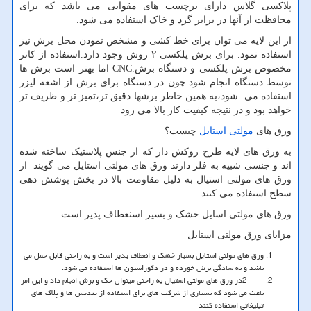
پلاکسی گلاس دارای برچسب های مقوایی می باشد که برای
محافظت از آنها در برابر گرد و خاک استفاده می شود.
از این لایه می توان برای خط کشی و مشخص نمودن محل برش نیز
استفاده نمود. برای برش پلکسی ۲ روش وجود دارد.استفاده از کاتر
مخصوص برش پلکسی و دستگاه برش
CNC.
اما بهتر است برش ها
توسط دستگاه انجام شود.چون در دستگاه برای برش از اشعه لیزر
استفاده می شود،به همین خاطر برشها دقیق تر،تمیز تر و ظریف تر
خواهد بود و در نتیجه کیفیت کار بالا می رود
ورق های
مولتی استایل
چیست؟
به ورق های لایه طرح روکش دار که از جنس پلاستیک ساخته شده
اند و جنسی شبیه به فلز دارند ورق های مولتی استایل می گویند از
ورق های مولتی استیال به دلیل مقاومت بالا در بخش پوشش دهی
سطح استفاده می کنند.
ورق های مولتی اسایل خشک و بسیر اسنعطاف پذیر است
مزایای ورق مولتی استایل
ورق های مولتی استایل بسیار خشک و انعطاف پذیر است و به راحتی قابل حمل می
باشد و به سادگی برش خورده و در دکوراسیون ها استفاده می شود.
2-
در ورق های مولتی استیال به راحتی میتوان حک و برش انجام داد و این امر
باعث می شود که بسیاری از شرکت های برای استفاده از تندیس ها و پلاک های
تبلیغاتی استفاده کنند