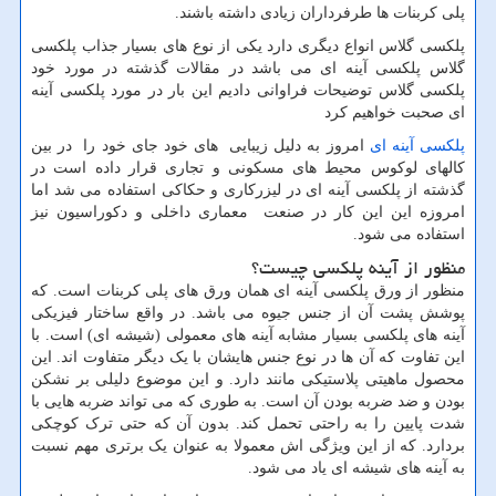
پلی کربنات ها طرفرداران زیادی داشته باشند.
پلکسی گلاس انواع دیگری دارد یکی از نوع های بسیار جذاب پلکسی
گلاس پلکسی آینه ای می باشد در مقالات گذشته در مورد خود
پلکسی گلاس توضیحات فراوانی دادیم این بار در مورد پلکسی آینه
ای صحبت خواهیم کرد
پلکسی آینه ای
امروز به دلیل زیبایی های خود جای خود را در بین
کالهای لوکوس محیط های مسکونی و تجاری قرار داده است در
گذشته از پلکسی آینه ای در لیزرکاری و حکاکی استفاده می شد اما
امروزه این این کار در صنعت معماری داخلی و دکوراسیون نیز
استفاده می شود.
منظور از آینه پلکسی چیست؟
منظور از ورق پلکسی آینه ای همان ورق های پلی کربنات است. که
پوشش پشت آن از جنس جیوه می باشد. در واقع ساختار فیزیکی
آینه های پلکسی بسیار مشابه آینه های معمولی (شیشه ای) است. با
این تفاوت که آن ها در نوع جنس هایشان با یک دیگر متفاوت اند. این
محصول ماهیتی پلاستیکی مانند دارد. و این موضوع دلیلی بر نشکن
بودن و ضد ضربه بودن آن است. به طوری که می تواند ضربه هایی با
شدت پایین را به راحتی تحمل کند. بدون آن که حتی ترک کوچکی
بردارد. که از این ویژگی اش معمولا به عنوان یک برتری مهم نسبت
به آینه های شیشه ای یاد می شود.