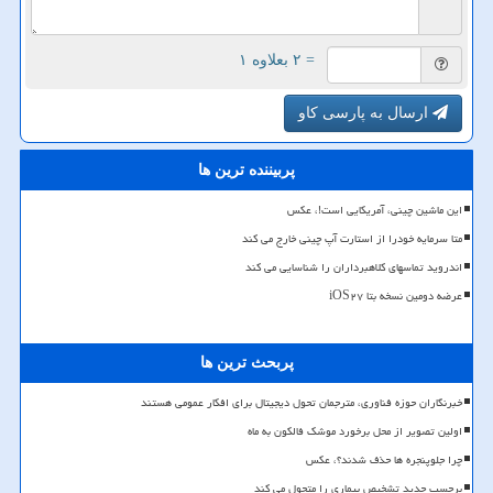
= ۲ بعلاوه ۱
ارسال به پارسی کاو
پربیننده ترین ها
این ماشین چینی، آمریکایی است!، عکس
متا سرمایه خودرا از استارت آپ چینی خارج می کند
اندروید تماسهای کلاهبرداران را شناسایی می کند
عرضه دومین نسخه بتا iOS۲۷
پربحث ترین ها
خبرنگاران حوزه فناوری، مترجمان تحول دیجیتال برای افکار عمومی هستند
اولین تصویر از محل برخورد موشک فالکون به ماه
چرا جلوپنجره ها حذف شدند؟، عکس
برچسب جدید تشخیص بیماری را متحول می کند