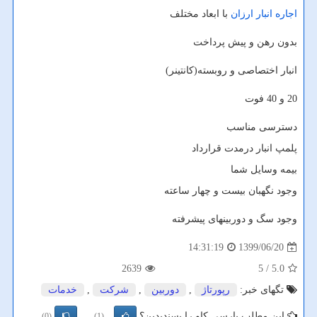
اجاره انبار ارزان
با ابعاد مختلف
بدون رهن و پیش پرداخت
انبار اختصاصی و روبسته(کانتینر)
20 و 40 فوت
دسترسی مناسب
پلمپ انبار درمدت قرارداد
بیمه وسایل شما
وجود نگهبان بیست و چهار ساعته
وجود سگ و دوربینهای پیشرفته
1399/06/20
14:31:19
2639
/ 5
5.0
تگهای خبر:
رپورتاژ
,
دوربین
,
شركت
,
خدمات
این مطلب پارسی کاو را پسندیدین؟
(0)
(1)