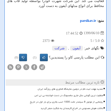
فعالیت می کند. این شرکت شهرت خودرا بواسطه تولید قاب های
محافظ برای انواع مدلهای آیفون به دست آورد.
منبع:
parsikav.ir
1399/06/10
17:44:52
2373
/ 5
5.0
تگهای خبر:
آیفون
,
شركت
این مطلب پارسی کاو را پسندیدین؟
(0)
(1)
X
تازه ترین مطالب مرتبط
تمدید مهلت ثبت نام در دومین نمایشگاه فناوری های روزآمد ایران
متفاوت ترین گوشی سال جاری سامسونگ در دست خواننده بی تی اس
رونمایی از موتور 8 سیلندر تخت 1000 اسب بخاری برای بار اول در تاریخ
دخالت هوش مصنوعی در اخراج کارمندان به شکایت منجر گردید