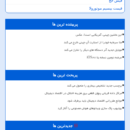
فیش حج
قیمت بیسیم موتورولا
پربیننده ترین ها
این ماشین چینی، آمریکایی است!، عکس
متا سرمایه خودرا از استارت آپ چینی خارج می کند
موبایل جدید آنر دستگاه های دیگر را شارژ می کند
عرضه دومین نسخه بتا iOS۲۷
پربحث ترین ها
برچسب جدید تشخیص بیماری را متحول می کند
مراکز داده قربانی پنهان قطعی برق هزینه اختلال در اقتصاد دیجیتال
موانع مقرراتی اقتصاد دیجیتال باید برطرف شود
یوتیوب پاک سازی ویدئوهای هوش مصنوعی را آغاز کرد
جدیدترین ها