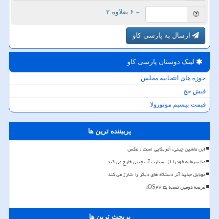
= ۶ بعلاوه ۲
ارسال به پارسی کاو
لینک دوستان پارسی كاو
حوزه های انتخابیه مجلس
فیش حج
قیمت بیسیم موتورولا
پربیننده ترین ها
این ماشین چینی، آمریکایی است!، عکس
متا سرمایه خودرا از استارت آپ چینی خارج می کند
موبایل جدید آنر دستگاه های دیگر را شارژ می کند
عرضه دومین نسخه بتا iOS۲۷
پربحث ترین ها