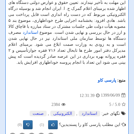
این مهلت به تأخیر نیندازند. تعیین حقوق و عوارض دولتی دستگاه های
اظهار شده برمبنای اعلام گمرک ج. ا. ایران انجام شد و بوسیله درگاه
الکترونیکی مربوط که در دست راه اندازی است قابل پرداخت می
باشد. هادی افزود: بخشنامه اجرایی طرح خوداظهاری، موضوع بند ۵
مصوبه هیأت دولت طی جلسات مشترک در ستاد مبارزه با قاچاق کالا
و ارز در حال بررسی و نهایی شدن است. موضوع
استاندارد
مصرف
دستگاه ها توسط سازمان ملی استاندارد نیز در حال نهایی شدن
است و به زودی به وزارت صمت ابلاغ می شود. برمبنای اعلام
مدیرکل دفتر امور طرح ها تابحال تعداد ۷۱۶ فقره جوازتأسیس و ۲
فقره پروانه بهره برداری در این عرصه صادر گردیده است که پیش
بینی می شود این تعداد با انجام پروسه خوداظهاری افزایش یابد.
منبع:
پارسی كاو
1399/06/09
12:31:39
2384
/ 5
5.0
تگهای خبر:
استاندارد
,
الكترونیكی
,
صنعت
این مطلب پارسی کاو را پسندیدین؟
(0)
(1)