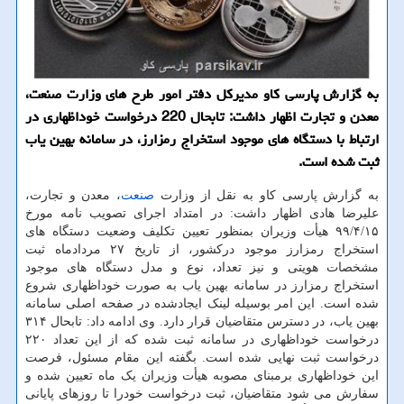
به گزارش پارسی كاو مدیركل دفتر امور طرح های وزارت صنعت،
معدن و تجارت اظهار داشت: تابحال 220 درخواست خوداظهاری در
ارتباط با دستگاه های موجود استخراج رمزارز، در سامانه بهین یاب
ثبت شده است.
به گزارش پارسی کاو به نقل از وزارت
صنعت
، معدن و تجارت،
علیرضا هادی اظهار داشت: در امتداد اجرای تصویب نامه مورخ
۹۹/۴/۱۵ هیأت وزیران بمنظور تعیین تکلیف وضعیت دستگاه های
استخراج رمزارز موجود درکشور، از تاریخ ۲۷ مردادماه ثبت
مشخصات هویتی و نیز تعداد، نوع و مدل دستگاه های موجود
استخراج رمزارز در سامانه بهین یاب به صورت خوداظهاری شروع
شده است. این امر بوسیله لینک ایجادشده در صفحه اصلی سامانه
بهین یاب، در دسترس متقاضیان قرار دارد. وی ادامه داد: تابحال ۳۱۴
درخواست خوداظهاری در سامانه ثبت شده که از این تعداد ۲۲۰
درخواست ثبت نهایی شده است. بگفته این مقام مسئول، فرصت
این خوداظهاری برمبنای مصوبه هیأت وزیران یک ماه تعیین شده و
سفارش می شود متقاضیان، ثبت درخواست خودرا تا روزهای پایانی