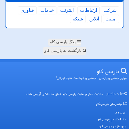
شركت
ارتباطات
اینترنت
خدمات
فناوری
امنیت
آنلاین
شبكه
بلاگ پارسی کاو
بازگشت به پارسی کاو
پارسی كاو
موتور جستجوی پارسی - جستجوی هوشمند، نتایج ایرانی!
parsikav.ir - مالکیت معنوی سایت پارسی كاو متعلق به مالکین آن می باشد
میانبرهای پارسی كاو
درباره ما
بک لینک در پارسی كاو
رپورتاژ در پارسی كاو