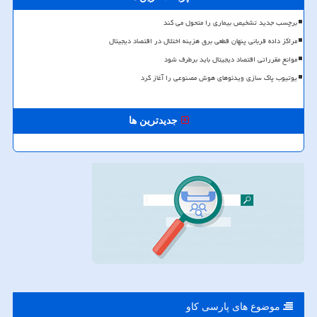
برچسب جدید تشخیص بیماری را متحول می کند
مراکز داده قربانی پنهان قطعی برق هزینه اختلال در اقتصاد دیجیتال
موانع مقرراتی اقتصاد دیجیتال باید برطرف شود
یوتیوب پاک سازی ویدئوهای هوش مصنوعی را آغاز کرد
جدیدترین ها
موضوع های پارسی كاو