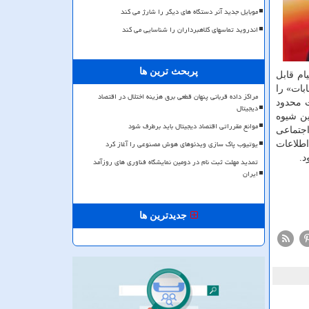
موبایل جدید آنر دستگاه های دیگر را شارژ می کند
اندروید تماسهای کلاهبرداران را شناسایی می کند
پربحث ترین ها
ام قابل
بات» را
مراکز داده قربانی پنهان قطعی برق هزینه اختلال در اقتصاد
ت محدود
دیجیتال
ین شیوه
موانع مقرراتی اقتصاد دیجیتال باید برطرف شود
اجتماعی
یوتیوب پاک سازی ویدئوهای هوش مصنوعی را آغاز کرد
اطلاعات
د.
تمدید مهلت ثبت نام در دومین نمایشگاه فناوری های روزآمد
ایران
جدیدترین ها