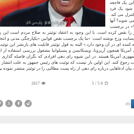
ین یک فاجعه
 شود یک فرد
کنترل می کند.
می شوند؟ آنها
گ!» در برچسب
ر را نقض کرده است. با این وجود به اعتقاد توئیتر به صلاح مردم است این پی
وبسایت ورج نوشته است: «ما یک برچسب نقض قوانین «یکپارچگی مدنی و انتخا
ننده ای در آن وجود دارد.» البته به قول توئیتر قابلیت های بازنشر این توئی
ریکا همچون آریزونا، ویسکانسن و پنسیلوانیا مشغول بررسی استفاده از ا
هوری آمریکا هستند. در این شیوه رای دهی افرادی که نگران فاصله گذاری 
 رجوع کنند. این اولین بار نیست که توئیت های رئیس جمهور به علت انتشار 
 ادعاهایی درباره رای دهی از راه پست مطالبی را در توئیتر منتشر نموده بو
2617
/ 5
5.0
X
(0)