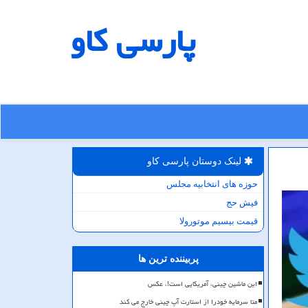
پارسی كاو
لینک دوستان پارسی كاو
حوزه های انتخابیه مجلس
فیش حج
قیمت بیسیم موتورولا
پربیننده ترین ها
این ماشین چینی، آمریکایی است!، عکس
متا سرمایه خودرا از استارت آپ چینی خارج می کند