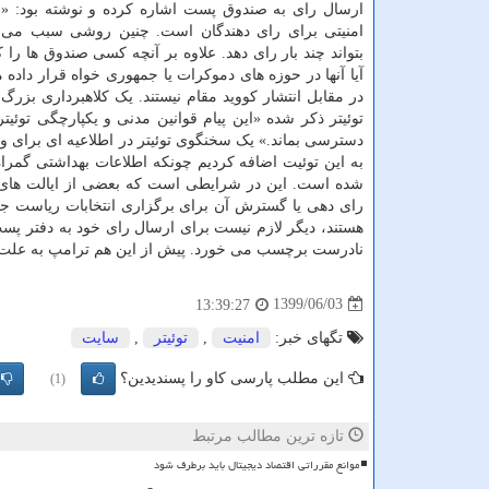
ارسال رای به صندوق پست اشاره کرده و نوشته بود: «ا
امنیتی برای رای دهندگان است. چنین روشی سبب می
بتواند چند بار رای دهد. علاوه بر آنچه کسی صندوق ها را 
آیا آنها در حوزه های دموکرات یا جمهوری خواه قرار داده 
در مقابل انتشار کووید مقام نیستند. یک کلاهبرداری بزر
توئیتر ذکر شده «این پیام قوانین مدنی و یکپارچگی توئیت
دسترسی بماند.» یک سخنگوی توئیتر در اطلاعیه ای برای 
به این توئیت اضافه کردیم چونکه اطلاعات بهداشتی گمراه ک
شده است. این در شرایطی است که بعضی از ایالت های آم
رای دهی یا گسترش آن برای برگزاری انتخابات ریاست جم
هستند، دیگر لازم نیست برای ارسال رای خود به دفتر پست
نادرست برچسب می خورد. پیش از این هم ترامپ به علت بیان
1399/06/03
13:39:27
تگهای خبر:
امنیت
,
توئیتر
,
سایت
این مطلب پارسی کاو را پسندیدین؟
(1)
تازه ترین مطالب مرتبط
موانع مقرراتی اقتصاد دیجیتال باید برطرف شود