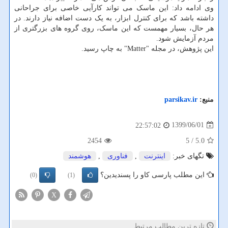
وی ادامه داد: این ماسک می تواند کارآیی خاصی برای جراحانی
داشته باشد که برای کنترل ابزار، به یک دست اضافه نیاز دارند. در
هر حال، بسیار مهمست که این ماسک، روی گروه های بزرگتری از
مردم آزمایش شود.
این پژوهش، در مجله "Matter" به چاپ رسید.
منبع:
parsikav.ir
1399/06/01
22:57:02
2454
/ 5
5.0
تگهای خبر:
اینترنت
,
فناوری
,
هوشمند
این مطلب پارسی کاو را پسندیدین؟
(0)
(1)
X
تازه ترین مطالب مرتبط