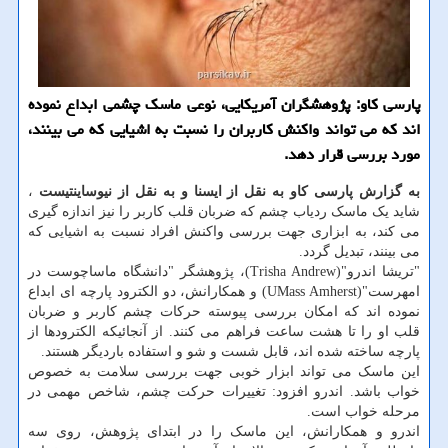
پارسی كاو: پژوهشگران آمریكایی، نوعی ماسك چشمی ابداع نموده
اند كه می تواند واكنش كاربران را نسبت به اشیایی كه می بینند،
مورد بررسی قرار دهد.
به گزارش پارسی کاو به نقل از ایسنا و به نقل از نیوساینتیست
،
شاید یک ماسک ردیاب چشم که ضربان قلب کاربر را نیز اندازه گیری
می کند، به ابزاری جهت بررسی واکنش افراد نسبت به اشیایی که
می بینند، تبدیل گردد.
"تریشا اندرو"(Trisha Andrew)، پژوهشگر "دانشگاه ماساچوست در
امهرست"(UMass Amherst) و همکارانش، دو الکترود پارچه ای ابداع
نموده اند که امکان بررسی پیوسته حرکات چشم کاربر و ضربان
قلب او را تا هشت ساعت فراهم می کنند. از آنجائیکه الکترودها از
پارچه ساخته شده اند، قابل شست و شو و استفاده باردیگر هستند.
این ماسک می تواند ابزار خوبی جهت بررسی سلامت به خصوص
خواب باشد. اندرو افزود: تغییرات حرکت چشم، شاخص مهمی در
مرحله خواب است.
اندرو و همکارانش، این ماسک را در ابتدای پژوهش، روی سه