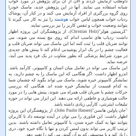
داوطلب آزمایش کردند و الان از آن برای پژوهش در مورد خواب
شبانه استفاده می نمایند. آنها در این پژوهش جدید، ماسک خودرا
روی گروه بزرگتری از افراد آزمایش می کنند و در کنار آن، پوشاک
ردیاب خواب همچون لباس خواب
هوشمند
را نیز به کار می گیرند تا
بتوانند وضعیت خواب و تنفس کاربر را نیز بررسی نمایند.
"کریستین هولز"(Christian Holz)، از پژوهشگران این پروژه اظهار
داشت: ردیاب های تناسب اندام که روی مچ بسته می شوند، می
توانند ضربان قلب را ثبت کنند اما این ماسک می تواند ضربان قلب و
فعالیت چشم را در یک ابزار پوشیدنی ادغام کند تا بینش های جدیدی
در مورد شرایط پزشکی که بطور متناوب در یک فرد پدید می آیند،
عرضه نماید.
این ماسک می تواند در تعامل میان انسان و کامپیوتر، کارآمد باشد.
اندرو اظهار داشت: اگر هنگامی که این ماسک را به چشم دارید، به
نمایشگر کامپیوتر خیره شوید، ماسک می تواند بگوید که چشمان شما
به کدام قسمت از نمایشگر خیره شده اند. هنگامی که بررسی
حرکات چشم با ضربان قلب همراه می شوند، بینش هایی را در مورد
حالت هوشیاری و عاطفی ارائه می دهند. این ابزار می تواند در حوزه
تبلیغات اینترنتی، کارآیی زیادی داشته باشد.
"جان پاولین هانسن"(John Paulin Hansen)، از پژوهشگران این پروژه
اظهار داشت: این فناوری را می توان در آینده توسعه داد تا کاربران
بتوانند تنها به کمک خیره شدن، با کامپیوتر تعامل داشته باشند. بدین
ترتیب کاربر می تواند بدون لمس کردن و تنها با نگاه خیره خود، دری
را باز کند و یا موسیقی که به آن گوش می کند را تغییر دهد.