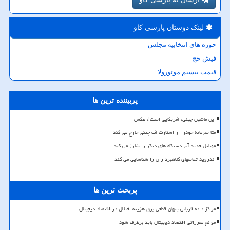
لینک دوستان پارسی كاو
حوزه های انتخابیه مجلس
فیش حج
قیمت بیسیم موتورولا
پربیننده ترین ها
این ماشین چینی، آمریکایی است!، عکس
متا سرمایه خودرا از استارت آپ چینی خارج می کند
موبایل جدید آنر دستگاه های دیگر را شارژ می کند
اندروید تماسهای کلاهبرداران را شناسایی می کند
پربحث ترین ها
مراکز داده قربانی پنهان قطعی برق هزینه اختلال در اقتصاد دیجیتال
موانع مقرراتی اقتصاد دیجیتال باید برطرف شود