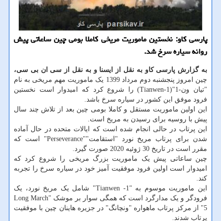
پارسی كاو: نخستین ماموریت مریخی كاملا بومی چین ساعاتی پیش
روانه سیاره سرخ شد.
به گزارش پارسی کاو به نقل از ایسنا
و به نقل از سی ان بی سی،
چین امروز پنجشنبه دوم مرداد 1399 یک ماموریت مهم مریخی به نام
"تیان ون-1"(Tianwen-1) را شروع کرد که امیدوار است نخستین
فرود موفق این کشور در سیاره سرخ باشد.
این اولین ماموریت مستقل و کاملا بومی چین بعد از تلاش چند سال
پیش با روسیه برای رسیدن به مریخ است.
این پرتاب در حالی انجام شده است که ایالات متحده در حال آماده
شدن برای پرتاب مریخ نورد "استقامت""Perseverance" است که
مقرر است در تاریخ 30 ژوئیه 2020 صورت گیرد.
چین ساعاتی پیش یک ماموریت بزرگ مریخی را شروع کرد که
امیدوار است اولین فرود موفقیت آمیز خود در سیاره سرخ را تجربه
کند.
این ماموریت موسوم به "Tianwen -1" شامل یک مریخ نورد، یک
فرودگر و یک مدارگرد است که همگی سوار بر موشک "Long March
5" از مرکز پرتاب ماهواره "ونچانگ" در جزیره هاینان چین با موفقیت
پرتاب شدند.