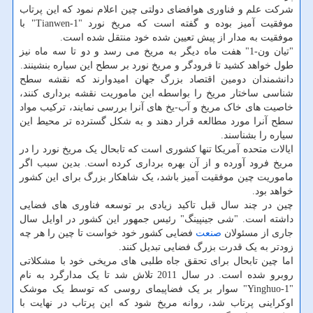
شرکت علم و فناوری هوافضای دولتی چین اعلام نمود که این پرتاب
موفقیت آمیز بوده و گفته است که مریخ نورد "Tianwen-1" با
موفقیت به مدار از پیش تعیین شده خود منتقل شده است.
"تیان ون-1" هفت ماه دیگر به مریخ می رسد و دو تا سه ماه نیز
طول خواهد کشید تا فرودگر و مریخ نورد بر سطح این سیاره بنشینند.
دانشمندان دومین اقتصاد بزرگ جهان امیدوارند که نقشه سطح
شناسی ساختار مریخ را بواسطه این ماموریت نقشه برداری کنند،
خاصیت های خاک مریخ و آب-یخ های آنرا بررسی نمایند، ترکیب مواد
سطح آنرا مورد مطالعه قرار دهند و به شکل گسترده تر محیط این
سیاره را بشناسند.
ایالات متحده آمریکا تنها کشوری است که تابحال یک مریخ نورد را در
مریخ فرود آورده و از آن بهره برداری کرده است. بدین سبب اگر
ماموریت چین موفقیت آمیز باشد، یک شاهکار بزرگ برای این کشور
خواهد بود.
چین در چند سال قبل تاکید زیادی بر توسعه فناوری های فضایی
داشته است. "شی جینپینگ" رئیس جمهور این کشور در اوایل سال
جاری از مسئولان
صنعت
فضایی کشور خود خواست تا چین را هر چه
زودتر به یک قدرت بزرگ فضایی تبدیل کنند.
اما چین تابحال برای تحقق جاه طلبی های مریخی خود با مشکلاتی
روبرو شده است. در سال 2011 تلاش شد تا یک مدارگرد به نام
"Yinghuo-1" سوار بر یک فضاپیمای روسی که توسط یک موشک
اوکراینی پرتاب شد، روانه مریخ شود که این پرتاب در نهایت با