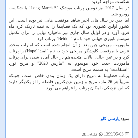
شکست مواجه گردید.
در سال 2017 نیز دومین پرتاب موشک "Long March 5" با شکست
روبرو شد.
اما چین در سال های اخیر شاهد موفقیت هایی نیز بوده است. این
کشور اولین کشوری بود که یک فضاپیما را به نیمه تاریک کره ماه
فرود آورد و در اوایل سال جاری نیز ماهواره نهایی را برای تکمیل
سیستم ناوبری جهانی خود با نام "Beidou" پرتاب کرد.
ماموریت مریخی چین بعد از آن انجام شده است که امارات متحده
عربی با موفقیت کاوشگر مریخی خود به نام "امید"(Hope) را پرتاب
کرد و در عین حال، ایالات متحده هم در حال آماده شدن برای پرتاب
ماموریت جدید خود موسوم به "مارس 2020" و مریخ نورد
"استقامت" به سمت مریخ است.
پرتاب فضاپیما به مریخ دارای یک زمان بندی خاص است، چونکه
تقریباً هر 26 ماه، مریخ و زمین نزدیکترین فاصله را از یکدیگر دارند
که این نزدیکی، امکان پرتاب را فراهم می آورد.
منبع:
پارسی كاو
1399/05/03
20:39:32