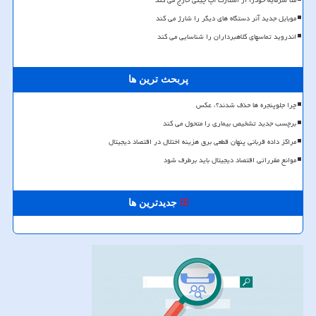
متا سرمایه خودرا از استارت آپ چینی خارج می کند
موبایل جدید آنر دستگاه های دیگر را شارژ می کند
اندروید تماسهای کلاهبرداران را شناسایی می کند
پربحث ترین ها
چرا جلوپنجره ها حذف شدند؟، عکس
برچسب جدید تشخیص بیماری را متحول می کند
مراکز داده قربانی پنهان قطعی برق هزینه اختلال در اقتصاد دیجیتال
موانع مقرراتی اقتصاد دیجیتال باید برطرف شود
جدیدترین ها