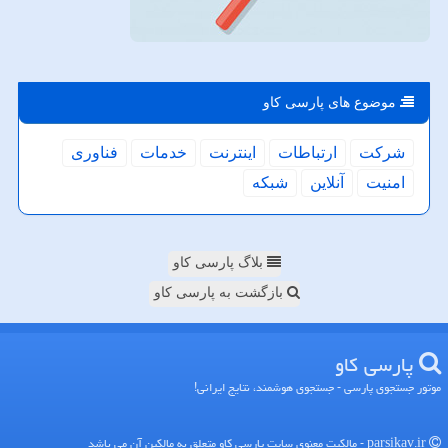
موضوع های پارسی كاو
شركت
ارتباطات
اینترنت
خدمات
فناوری
امنیت
آنلاین
شبكه
بلاگ پارسی کاو
بازگشت به پارسی کاو
پارسی كاو
موتور جستجوی پارسی - جستجوی هوشمند، نتایج ایرانی!
parsikav.ir - مالکیت معنوی سایت پارسی كاو متعلق به مالکین آن می باشد