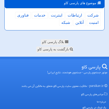
موضوع های پارسی كاو
شركت
ارتباطات
اینترنت
خدمات
فناوری
امنیت
آنلاین
شبكه
بلاگ پارسی کاو
بازگشت به پارسی کاو
پارسی كاو
موتور جستجوی پارسی - جستجوی هوشمند، نتایج ایرانی!
parsikav.ir - مالکیت معنوی سایت پارسی كاو متعلق به مالکین آن می باشد
میانبرهای پارسی كاو
درباره ما
بک لینک در پارسی كاو