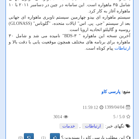
شامل ۳۵ ماهواره است. این سامانه در چین در دسامبر ۲۰۱۱ با ۱۰
ماهواره آغاز به کار کرد.
سیستم ماهواره ای بیدو چهارمین سیستم ناوبری ماهواره ای جهانی
بعد از سیستم "جی. پی. اس" ایالات متحده، "گلوناس" (GLONASS)
روسیه و گالیلئو اتحادیه اروپا است.
آخرین نسخه این ماهواره " BDS-۳" نامیده می شد و شامل ۳۰
ماهواره برای برنامه های مختلف همچون موقعیت یابی با دقت بالا و
ارتباطات
پیام کوتاه است.
منبع:
پارسی كاو
1399/04/04
11:59:12
3014
/ 5
5.0
تگهای خبر:
ارتباطات
,
خدمات
این مطلب پارسی کاو را پسندیدین؟
(0)
(1)