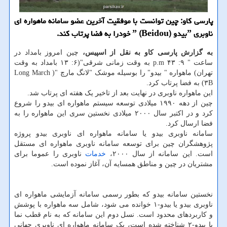
پارسی كاو: چین توانست با موفقیت آخرین عضو سامانه ماهواره ای
ناوبری ˮبیدو ˮ (Beidou) خودرا به فضا پرتاب كند.
به گزارش پارسی کاو به نقل از اسپیس،
چین امروز بامداد در
ساعت " ۹: ۴۳ p.m به وقت زمانی شرقی"(۶: ۱۳ بامداد به وقت
تهران) ماهواره " بیدو" را بوسیله موشک "لانگ مارچ "( Long March
۳B) به فضا پرتاب کرد.
این ماهواره ناوبری در نهایت بعد از تاخیر یک هفته ای پرتاب شد.
چین از دهه ۱۹۹۰ میلادی توسعه سیستم ماهواره ای بیدو را شروع
کرد و در اکتبر سال ۲۰۰۰ میلادی نخستین سری این ماهواره را به
فضا ارسال کرد.
سامانه ناوبری بیدو یا سامانه ماهواره ای ناوبری بیدو پروژه
پژوهشگران چین برای توسعه سامانه ناوبری ماهواره ای مستقل
است. این سامانه از سال ۲۰۰۰،
خدمات
ناوبری را عموما برای
مشتریان در چین و مناطق همسایه آن، آغاز نموده است.
نخستین سامانه بیدو که بطور رسمی سامانه آزمایشی ماهواره ای
ناوبری بیدو یا بیدو-۱ خوانده می شود، شامل سه ماهواره با پوشش
و کاربردهای محدود است. نسل دوم این سامانه که به نام قطب نما
یا بیدو-۲ شناخته شده است، یک سامانه ماهواره ای ناوبری جهانی