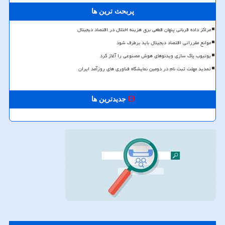
پربحث ترین ها
مراکز داده قربانی پنهان قطعی برق هزینه اختلال در اقتصاد دیجیتال
موانع مقرراتی اقتصاد دیجیتال باید برطرف شود
یوتیوب پاک سازی ویدئوهای هوش مصنوعی را آغاز کرد
تمدید مهلت ثبت نام در دومین نمایشگاه فناوری های روزآمد ایران
جدیدترین ها