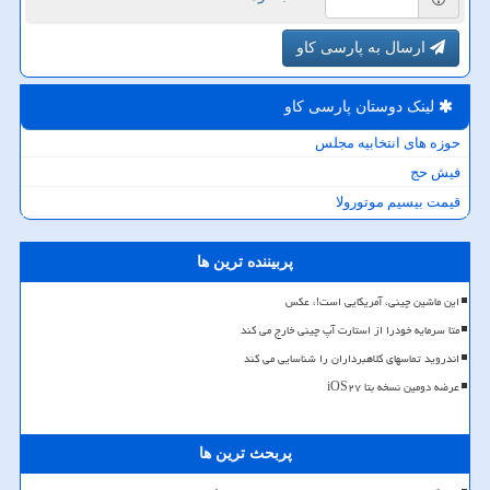
ارسال به پارسی کاو
لینک دوستان پارسی كاو
حوزه های انتخابیه مجلس
فیش حج
قیمت بیسیم موتورولا
پربیننده ترین ها
این ماشین چینی، آمریکایی است!، عکس
متا سرمایه خودرا از استارت آپ چینی خارج می کند
اندروید تماسهای کلاهبرداران را شناسایی می کند
عرضه دومین نسخه بتا iOS۲۷
پربحث ترین ها