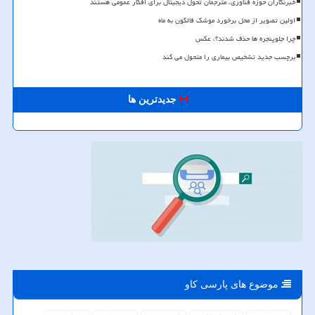
خبرنگاران حوزه فناوری، مترجمان تحول دیجیتال برای افکار عمومی هستند
اولین تصویر از محل برخورد موشک فالکون به ماه
چرا جلوپنجره ها حذف شدند؟، عکس
برچسب جدید تشخیص بیماری را متحول می کند
جدیدترین ها
موضوع های پارسی كاو