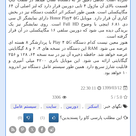
قسمت بالای آن ماژول ۴ تایی دوربین قرار دارد که لنز اصلی آن ۶۴
مگاپیکسلی است. همین طور اسکنر اثر انگشت دستگاه نیز در بخش
کناری آن قرار دارد. موبایل Honor Play۴ ۵G دارای نمایشگر ال سی
دی ۶.۸۱ اینچی با وضوح Full HD است. روی نمایشگر نیز یک
بریدگی دیده می شود که دوربین سلفی ۱۶ مگاپیکسلی در آن قرار
گرفته است.
هنوز معین نیست کدام دستگاه Play ۴ ۵G با پردازشگر ۸ هسته ای
عرضه می شود. RAM این دستگاه در نسخه های ۴، ۶ و ۸ گیگابایتی
عرضه خواهد شد. حافظه ذخیره آن نیز در سه نسخه ۶۴، ۱۲۸ و ۲۵۶
گیگابایتی ارائه می شود. این موبایل باتری ۴۲۰۰ میلی آمپری و
قابلیت شارژ سریع دارد. همین طور سیستم عامل دستگاه نیز اندروید
۱۰ خواهد بود.
1399/03/12
22:30:11
3306
/ 5
5.0
تگهای خبر:
اسكنر
,
دوربین
,
سایت
,
سیستم عامل
این مطلب پارسی کاو را پسندیدین؟
(0)
(1)
X