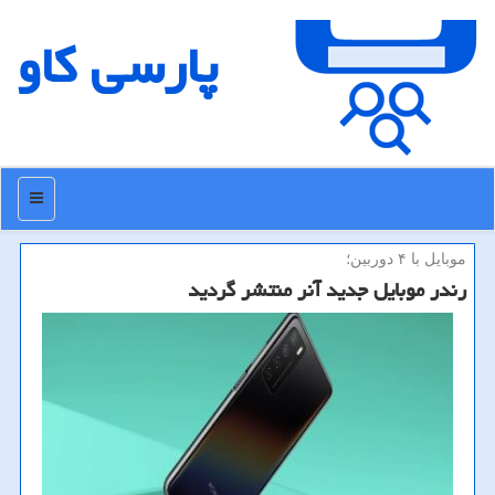
پارسی كاو
منو
موبایل با ۴ دوربین؛
رندر موبایل جدید آنر منتشر گردید