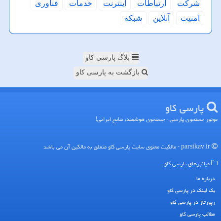
شركت
ارتباطات
اینترنت
خدمات
فناوری
امنیت
آنلاین
شبكه
بلاگ پارسی کاو
بازگشت به پارسی کاو
پارسی كاو
موتور جستجوی پارسی - جستجوی هوشمند، نتایج ایرانی!
parsikav.ir - مالکیت معنوی سایت پارسی كاو متعلق به مالکین آن می باشد
میانبرهای پارسی كاو
درباره ما
بک لینک در پارسی كاو
رپورتاژ در پارسی كاو
مطالب پارسی كاو