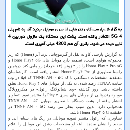
به گزارش پارسی كاو رندرهایی از سری موبایل جدید آنر به نام پلی
4 5G انتشار یافته است. پشت این دستگاه یك ماژول دوربین 4
تایی دیده می شود. باتری آن هم 4200 میلی آمپری است.
به گزارش پارسی کاو به نقل از گیزموچاینا، برند آنر (Honor) که زیر
مجموعه هواوی است، تصمیم دارد موبایل های Honor Play۴ ۵G و
Honor Play ۴ Pro ۵G را در ۳ ژوئن (۱۴ خرداد) رونمایی کند. درهمین
راستا تصاویری از Honor Play۴ Pro انتشار یافته است. کارشناسان
معتقدند مشخصات دستگاهی با کد TNNH-AN۰۰ ۵G که قبلا در وب
سایت TENAA رصد شده، به یکی از موبایل های Honor Play ۴ تعلق
داشته باشد. روز گذشته «وی شیائولانگ رائول» در میکرووبلاگ
«ویبو» رندرهایی از موبایل های سری Play ۴ را منتشر نمود. تصاویر
انتشار یافته از پشت دستگاه با تصاویر موبایل TNNH-AN۰۰ ۵G
همخوانی دارد. بدین سبب بنظر می رسد TNNH-AN۰۰ ۵G در
حقیقت Honor Play۴ ۵ G باشد.
تصاویری که رائول منتشر نموده موبایلی در رنگ های سیاه، آبی و
سفید را نشان میدهد. البته او مشخصات دقیق این موبایل را اعلام
نکرده است. نگاهی دقیق تر به دستگاه نشان میدهد در سمت چپ