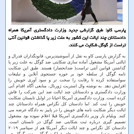
پارسی كاو: طبق گزارشی جدید وزارت دادگستری آمریكا همراه
دادستانان چند ایالت این كشور به علت زیر پا گذاشتن قوانین آنتی
تراست از گوگل شكایت می كنند.
به گزارش پارسی کاو به نقل از آسوشیتدپرس، قانونگذاران فدرال و
ایالتی آمریکا مشغول آماده سازی شکایتی ضد گوگل به علت زیر پا
گذاشتن قوانین آنتی تراست( ضدانحصار) هستند. طبق این شکایت
نامه گوگل از سلطه خود بر حوزه جستجوی آنلاین و تبلیغات
سواستفاده کرده تا رقابت را سخت تر و سود آوری خویش را
افزایش دهد. به نوشته وال استریت ژورنال، منابعی آگاه اقدام آتی
وزارت دادگستری و دادستانان چند ایالت ضد این شرکت را فاش
کرده است. وزارت دادگستری آمریکا احیانا در اوایل تابستان شکایت
خویش را ثبت کند. اما دادستان کل تگزاس همراه دادستانان چند
ایالت دیگر شکایت نامه های خویش را در پاییز به دادگاه عرضه می
کنند. ویلیام بار وزیر دادگستری آمریکا قبلا اعلام نموده بود مشغول
تصمیم گیری درباره ثبت شکایتی ضد گوگل در تابستان است.
دادستان کل تگزاس و چند ایالت دیگر آمریکا هم از سپتامبر ۲۰۱۹
میلادی مشغول بررسی روش های عملکرد گوگل بودند. گوگل هم