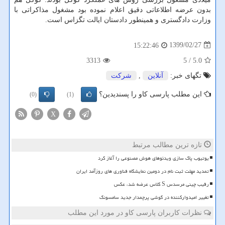
بدون عرضه اطلاعاتی دقیق اعلام نموده بود مشغول مذاکراتی با
وزارت دادگستری و همینطور دادستان ایالت تگزاس است.
1399/02/27
15:22:46
3313
/ 5
5.0
تگهای خبر:
آنلاین
,
شركت
این مطلب پارسی کاو را پسندیدین؟
(0)
(1)
X
تازه ترین مطالب مرتبط
یوتیوب پاک سازی ویدئوهای هوش مصنوعی را آغاز کرد
تمدید مهلت ثبت نام در دومین نمایشگاه فناوری های روزآمد ایران
رقیب چینی مرسدس S کلاس عرضه شد، عکس
تغییر امیدوارکننده در گوشی پرچمدار جدید سامسونگ
نظرات کاربران پارسی کاو در مورد این مطلب