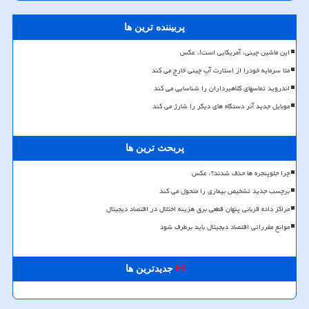
پربیننده ترین ها
این ماشین چینی، آمریکایی است!، عکس
متا سرمایه خودرا از استارت آپ چینی خارج می کند
اندروید تماسهای کلاهبرداران را شناسایی می کند
موبایل جدید آنر دستگاه های دیگر را شارژ می کند
پربحث ترین ها
چرا جلوپنجره ها حذف شدند؟، عکس
برچسب جدید تشخیص بیماری را متحول می کند
مراکز داده قربانی پنهان قطعی برق هزینه اختلال در اقتصاد دیجیتال
موانع مقرراتی اقتصاد دیجیتال باید برطرف شود
جدیدترین ها