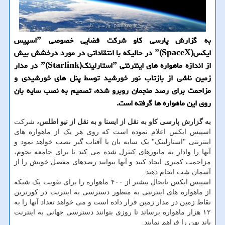
به گزارش پارسی كاو شركت فضایی خصوصی ˮاسپیس
ایكسˮ(SpaceX) در حالیكه با انتقاداتی در مورد درخشش بیش
از اندازه ماهواره های اینترنتی ˮاستارلینكˮ(Starlink) در مدار
زمین ناشی از بازتاب نور خورشید توسط پنل های خورشیدی و
مزاحمت برای رصد منجمان روبرو شده، تصمیم به نصب سایه بان
روی این ماهواره ها گرفته است.
به گزارش پارسی کاو به نقل از ایسنا و به نقل از نیو اطلس،
شرکت
اسپیس ایکس اعلام نموده است که روی هر یک از ماهواره های
اینترنتی "استارلینک" یک سایه بان یا آفتاب گیر نصب خواهد نمود و
آنها را وادار به مانورهای کنترل شده می کند تا برای جامعه نجوم،
مزاحمت کمتری ایجاد کنند و آنها بتوانند رصدهای مفصل خویش را از
آسمان شب انجام دهند.
اسپیس ایکس تابحال بیشتر از ۴۰۰ ماهواره را برای تقویت یک شبکه
از ماهواره های اینترنتی به منظور دسترسی به اینترنت در کورترین
نقاط زمین در مدار زمین قرار داده است و می خواهد تعداد آنها را به
۱۲ هزار ماهواره برساند تا روزی بتوانند دسترسی جهانی به اینترنت
باند پهن را فراهم نمایند.