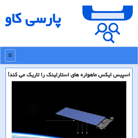
پارسی كاو
منو
اسپیس ایكس ماهواره های استارلینك را تاریك می كند!