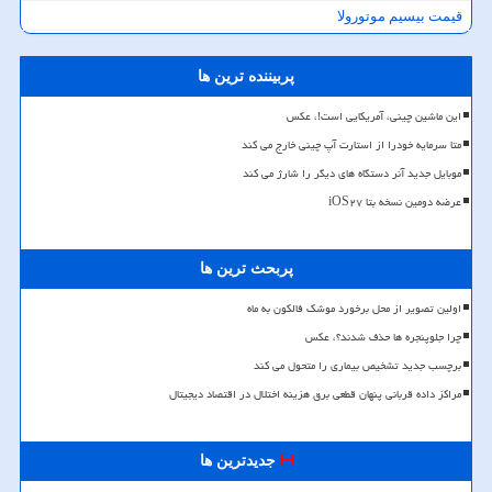
قیمت بیسیم موتورولا
پربیننده ترین ها
این ماشین چینی، آمریکایی است!، عکس
متا سرمایه خودرا از استارت آپ چینی خارج می کند
موبایل جدید آنر دستگاه های دیگر را شارژ می کند
عرضه دومین نسخه بتا iOS۲۷
پربحث ترین ها
اولین تصویر از محل برخورد موشک فالکون به ماه
چرا جلوپنجره ها حذف شدند؟، عکس
برچسب جدید تشخیص بیماری را متحول می کند
مراکز داده قربانی پنهان قطعی برق هزینه اختلال در اقتصاد دیجیتال
جدیدترین ها