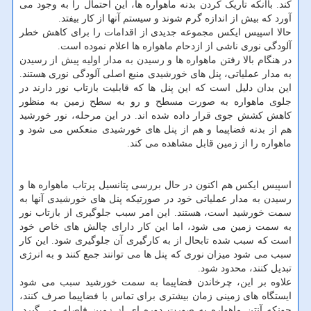
کند. باآنکه تاریک کردن بدنه ماهواره ها، این احتمال را به وجود می
آورد که بیش از اندازه گرم شوند و سیستم آنها از کار بیفتد.
حالا اسپیس ایکس مجموعه جدیدی از اقدامات را برای کاهش خطر
آلودگی نوری ناشی از ازدحام ماهواره ها اعلام نموده است.
در هنگام بالا رفتن ماهواره ها و رسیدن به مدار اولیه پیش از رسیدن
به مدار عملیاتی، پنل های خورشیدی منبع اصلی آلودگی نوری هستند.
این بدان دلیل است که این پنل ها که قابلیت بازتاب نور دارند در
جلوی ماهواره به صورت مسطح و رو به سطح زمین به منظور
کاهش کشش جوی قرار داده شده اند. در این مرحله، نور خورشید
هم از بدنه فضاپیما و هم از پنل های خورشیدی منعکس می شود و
ماهواره را از زمین قابل مشاهده می کند.
اسپیس ایکس هم اکنون در حال بررسی پتانسیل پرتاب ماهواره ها و
رسیدن به مدار عملیاتی خود در صورتیکه پنل های خورشیدی آنها به
سمت خورشید است، هستند. این امر سبب جلوگیری از بازتاب نور
به سمت زمین می شود، اما این کار دارای چالش های خاص خود
است که سبب شده تابحال از به کارگیری آن جلوگیری شود. این کار
سبب می شود میزان نوری که پنل ها می توانند جمع کنند و به انرژی
تبدیل کنند، محدود شود.
علاوه بر این، چرخاندن فضاپیما به سمت خورشید سبب می شود
ایستگاه های زمینی زمان بیشتری برای تماس با فضاپیما صرف کنند،
چونکه آنتن ماهواره به صورت دوره ای از زمین فاصله می گیرد.