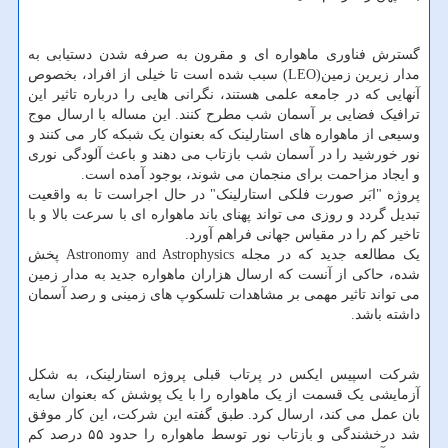
گسترش فناوری ماهواره ای و مقرون به صرفه شدن دستیابی به
مدار زیرین زمین(LEO) سبب شده است تا خیلی از افراد، بخصوص
آنهایی که در جامعه علمی هستند، نگرانی هایی را درباره تاثیر این
ترافیک فضایی بر آسمان شب مطرح کنند. این مساله با ارسال موج
وسیعی از ماهواره های استارلینک که بعنوان یک شبکه کار می کنند و
نور خورشید را در آسمان شب بازتاب می دهند و باعث آلودگی نوری
و ایجاد مزاحمت برای منجمان می شوند، بوجود آمده است.
پروژه "ابَر صورت فلکی استارلینک" در حال اجراست تا به واقعیت
تبدیل گردد و روزی می تواند پهنای باند ماهواره ای با سرعت بالا و با
تاخیر کم را در مقیاس جهانی فراهم آورد.
یک مطالعه جدید که در مجله Astronomy and Astrophysics پخش
شده، حاکی از آنست که ارسال هزاران ماهواره جدید به مدار زمین
می تواند تاثیر مهمی بر مشاهدات تلسکوپ های زمینی و رصد آسمان
داشته باشد.
شرکت اسپیس ایکس در پرتاب قبلی پروژه استارلینک، به شکل
آزمایشی یک قسمت از یک ماهواره را با یک پوشش که بعنوان سایه
بان عمل می کند، ارسال کرد. طبق گفته این شرکت، این کار موفق
شد درخشندگی و بازتاب نور توسط ماهواره را حدود ۵۵ درصد کم