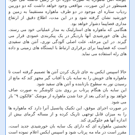
همینطور در این صورت، مواقعی وجود خواهد داشت که دو دوربین
ردیاب ستاره ای موجود در دو طرف ماهواره مستقیما به زمین و
خورشید نشان گرفته شود و در این مدت، اطلاع دقیق از ارتفاع
مداری فضاپیما دشوار خواهد بود.
هنگامی که ماهواره های استارلینک به مدار عملیاتی خود می رسند،
پنل های خورشیدی آنها باردیگر در یک پیکربندی عمودی قرار می
گیرند. در این مرحله، علت اصلی آلودگی نوری، آنتن های سفیدی
است که فضاپیما برای برقراری ارتباط با ایستگاه های زمینی و داده
های رله استفاده می نماید.
حالا اسپیس ایکس به جای تاریک کردن آنتن ها تصمیم گرفته است تا
ماهواره های خویش را به سایه بان یا آفتاب گیر مجهز کند که مانع از
رسیدن نور به سطوح بازتابنده و آنتن های سفید شود.
این سایه بان هنگام پرتاب بر روی بدن کاوشگر به صورت صاف
خواهد بود و اندکی بعد از جدا شدن ماهواره از موشک "فالکون ۹" باز
می شود.
در صورت اجرای موفق، این تکنیک پتانسیل آنرا دارد که ماهواره ها
را به میزان قابل توجهی تاریک کرده و از مساله گرمای بیش از
اندازه آنها هم جلوگیری کند.
نخستین ماهواره ای که دارای یک سایه بان خورشیدی جدید است،
مقرر است در ماه مه پرتاب شود و اسپیس ایکس اعلام نموده است