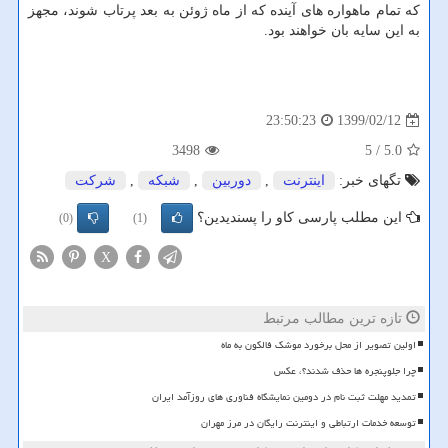
که تمام ماهواره های آینده که از ماه ژوئن به بعد پرتاب شوند، مجهز
به این سایه بان خواهند بود.
1399/02/12
23:50:23
3498
/ 5
5.0
تگهای خبر:
اینترنت
,
دوربین
,
شبكه
,
شركت
این مطلب پارسی کاو را پسندیدین؟
(0)
(1)
X
تازه ترین مطالب مرتبط
اولین تصویر از محل برخورد موشک فالکون به ماه
چرا جلوپنجره ها حذف شدند؟، عکس
تمدید مهلت ثبت نام در دومین نمایشگاه فناوری های روزآمد ایران
توسعه خدمات ارتباطی و اینترنت رایگان در مرز مهران