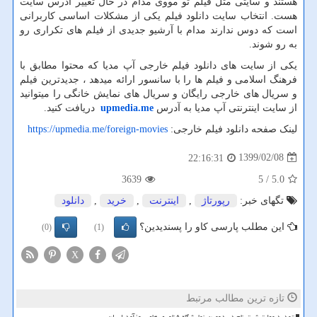
هستند و سایتی مثل فیلم تو مووی مدام در حال تغییر آدرس سایت
هست. انتخاب سایت دانلود فیلم یکی از مشکلات اساسی کاربرانی
است که دوس ندارند مدام با آرشیو جدیدی از فیلم های تکراری رو
به رو شوند.
یکی از سایت های دانلود فیلم خارجی آپ مدیا که محتوا مطابق با
فرهنگ اسلامی و فیلم ها را با سانسور ارائه میدهد ، جدیدترین فیلم
و سریال های خارجی رایگان و سریال های نمایش خانگی را میتوانید
از سایت اینترنتی آپ مدیا به آدرس
upmedia.me
دریافت کنید.
لینک صفحه دانلود فیلم خارجی:
https://upmedia.me/foreign-movies
1399/02/08
22:16:31
3639
/ 5
5.0
تگهای خبر:
رپورتاژ
,
اینترنت
,
خرید
,
دانلود
این مطلب پارسی کاو را پسندیدین؟
(0)
(1)
X
تازه ترین مطالب مرتبط
تمدید مهلت ثبت نام در دومین نمایشگاه فناوری های روزآمد ایران