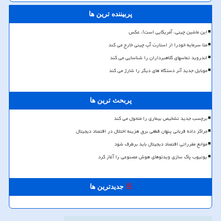
پربیننده ترین ها
این ماشین چینی، آمریکایی است!، عکس
متا سرمایه خودرا از استارت آپ چینی خارج می کند
اندروید تماسهای کلاهبرداران را شناسایی می کند
موبایل جدید آنر دستگاه های دیگر را شارژ می کند
پربحث ترین ها
برچسب جدید تشخیص بیماری را متحول می کند
مراکز داده قربانی پنهان قطعی برق هزینه اختلال در اقتصاد دیجیتال
موانع مقرراتی اقتصاد دیجیتال باید برطرف شود
یوتیوب پاک سازی ویدئوهای هوش مصنوعی را آغاز کرد
جدیدترین ها