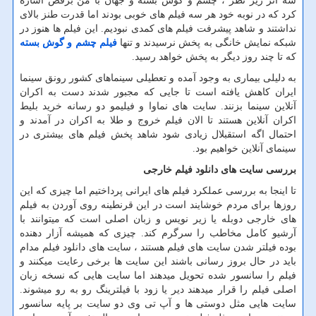
سه اثر زیر نظر ، چشم و گوش بسته و جهان با من برقص اشاره
کرد که در نوبه خود هر سه فیلم های خوبی بودند اما قدرت طنز بالای
نداشتند و شاهد پیشرفت فیلم های کمدی نبودیم. این فیلم ها هنوز در
شبکه نمایش خانگی به پخش نرسیدند و تنها
فیلم چشم و گوش بسته
که تا چند روز دیگر به پخش خواهد رسید.
به دلیلی بیماری به وجود آمده و تعطیلی سینماهای کشور رونق سینما
ایران کاهش یافته است تا جایی که مجبور شدند دست به اکران
آنلاین سینما بزنند. سایت های نماوا و فیلیمو دو رسانه خرید بلیط
اکران آنلاین هستند تا الان فیلم خروج و طلا به اکران در آمدند و
احتمال اگه استقبلال زیادی شود شاهد پخش فیلم های بیشتری در
سینمای آنلاین خواهیم بود.
بررسی سایت های دانلود فیلم خارجی
تا اینجا به بررسی عملکرد فیلم های ایرانی پرداختیم اما چیزی که این
روزها برای مردم خوشایند است در این قرنطینه روی آوردن به فیلم
های خارجی دوبله یا زیر نویس و زبان اصلی است که میتوانند با
آرشیو کامل مخاطب را سرگرم کند. چیزی که همیشه آزار دهنده
بوده فیلتر شدن سایت های فیلم هستند ، سایت های دانلود فیلم مدام
باید در حال بروز رسانی باشند این سایت ها برخی رعایت میکنند و
فیلم را سانسور شده تحویل میدهند اما سایت هایی که نسخه زبان
اصلی فیلم را قرار میدهند دیر یا زود با فیلترینگ رو به رو میشوند.
سایت هایی مثل دوستی ها و آپ تی وی دو سایت بر پایه سانسور