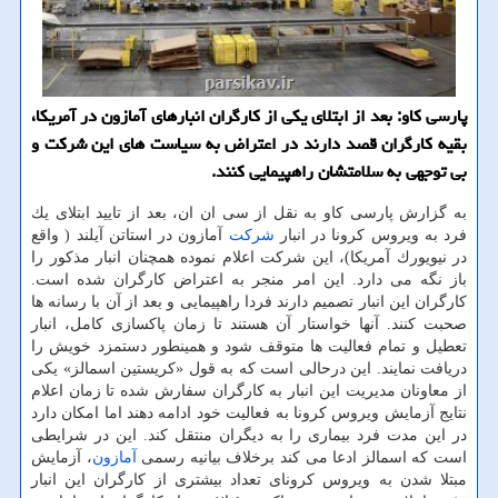
پارسی كاو: بعد از ابتلای یكی از كارگران انبارهای آمازون در آمریكا،
بقیه كارگران قصد دارند در اعتراض به سیاست های این شركت و
بی توجهی به سلامتشان راهپیمایی كنند.
به گزارش پارسی كاو به نقل از سی ان ان، بعد از تایید ابتلای یك
فرد به ویروس كرونا در انبار
شركت
آمازون در استاتن آیلند ( واقع
در نیویورك آمریكا)، این شركت اعلام نموده همچنان انبار مذكور را
باز نگه می دارد. این امر منجر به اعتراض كارگران شده است.
كارگران این انبار تصمیم دارند فردا راهپیمایی و بعد از آن با رسانه ها
صحبت كنند. آنها خواستار آن هستند تا زمان پاكسازی كامل، انبار
تعطیل و تمام فعالیت ها متوقف شود و همینطور دستمزد خویش را
دریافت نمایند. این درحالی است كه به قول «كریستین اسمالز» یكی
از معاونان مدیریت این انبار به كارگران سفارش شده تا زمان اعلام
نتایج آزمایش ویروس كرونا به فعالیت خود ادامه دهند اما امكان دارد
در این مدت فرد بیماری را به دیگران منتقل كند. این در شرایطی
است كه اسمالز ادعا می كند برخلاف بیانیه رسمی
آمازون
، آزمایش
مبتلا شدن به ویروس كرونای تعداد بیشتری از كارگران این انبار