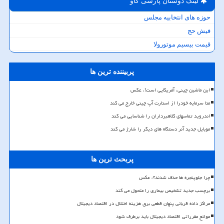
لینک دوستان پارسی كاو
حوزه های انتخابیه مجلس
فیش حج
قیمت بیسیم موتورولا
پربیننده ترین ها
این ماشین چینی، آمریکایی است!، عکس
متا سرمایه خودرا از استارت آپ چینی خارج می کند
اندروید تماسهای کلاهبرداران را شناسایی می کند
موبایل جدید آنر دستگاه های دیگر را شارژ می کند
پربحث ترین ها
چرا جلوپنجره ها حذف شدند؟، عکس
برچسب جدید تشخیص بیماری را متحول می کند
مراکز داده قربانی پنهان قطعی برق هزینه اختلال در اقتصاد دیجیتال
موانع مقرراتی اقتصاد دیجیتال باید برطرف شود