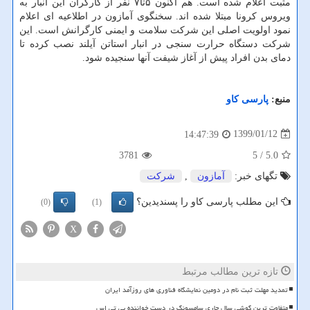
مثبت اعلام شده است. هم اكنون ۵تا۷ نفر از كارگران این انبار به
ویروس كرونا مبتلا شده اند. سخنگوی آمازون در اطلاعیه ای اعلام
نمود اولویت اصلی این شركت سلامت و ایمنی كارگرانش است. این
شركت دستگاه حرارت سنجی در انبار استاتن آیلند نصب كرده تا
دمای بدن افراد پیش از آغاز شیفت آنها سنجیده شود.
منبع:
پارسی كاو
1399/01/12
14:47:39
3781
/ 5
5.0
تگهای خبر:
آمازون
,
شركت
این مطلب پارسی کاو را پسندیدین؟
(0)
(1)
X
تازه ترین مطالب مرتبط
تمدید مهلت ثبت نام در دومین نمایشگاه فناوری های روزآمد ایران
متفاوت ترین گوشی سال جاری سامسونگ در دست خواننده بی تی اس