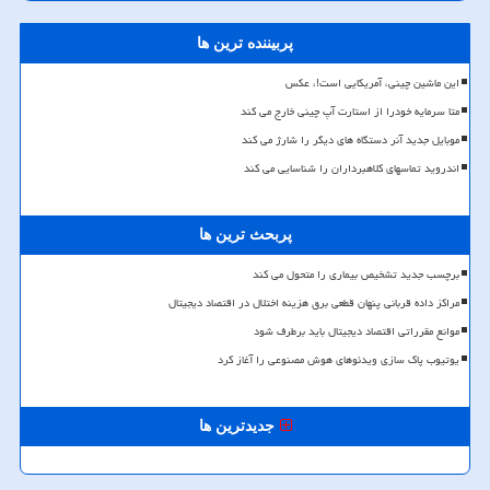
پربیننده ترین ها
این ماشین چینی، آمریکایی است!، عکس
متا سرمایه خودرا از استارت آپ چینی خارج می کند
موبایل جدید آنر دستگاه های دیگر را شارژ می کند
اندروید تماسهای کلاهبرداران را شناسایی می کند
پربحث ترین ها
برچسب جدید تشخیص بیماری را متحول می کند
مراکز داده قربانی پنهان قطعی برق هزینه اختلال در اقتصاد دیجیتال
موانع مقرراتی اقتصاد دیجیتال باید برطرف شود
یوتیوب پاک سازی ویدئوهای هوش مصنوعی را آغاز کرد
جدیدترین ها