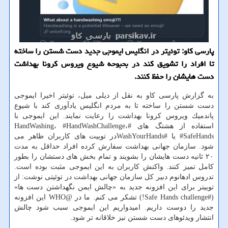
پارسی كاو: توئیتر در انگلیس ایموجی جدید دست شستن را ساخته
تا افراد را تشویق كند در بحبوحه شیوع ویروس كرونا بهداشت
دست هایشان را حفظ كنند.
به گزارش پارسی كاو به نقل از دیلی میل، توئیتر اخیرا ایموجی
دست شستن را ساخته تا به مردم انگلیس یادآوری كند با شیوع
پاندمیك ویروس كرونا بهداشت را رعایت نمایند. این ایموجی با
استفاده از هشتگ های #HandWashing، #HandWashChallenge،
#SafeHands یا #WashYourHandsدر توییت های كاربران ظاهر می
شود. سازمان جهانی بهداشت سفارش كرده افراد حداقل به مدت
۲۰ ثانیه دست هایشان را بشویند و تمام بخش های دستشان را بطور
كامل تمیز كنند. واكنش كاربران به این ایموجی مثبت بوده است.
تدروس ادهانوم دبیر كل سازمان جهانی بهداشت در توئیتی نوشت: از
توییتر برای این افزونه جدید به «چالش ایمن نگهداشتن دست ها»
(#Safe Hands challenge!) تشكر می كنم. ما در @WHO این افزونه
جدید را دوست داریم. امیدواریم این ایموجی سبب شود چالش
انتشار ویدئوهای دست شستن نیز خلاقانه تر شود.