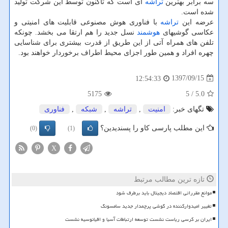
سه برابر بهترین
تراشه
ای است كه تاكنون توسط این شركت تولید
شده است.
عرضه این
تراشه
با فناوری هوش مصنوعی قابلیت های امنیتی و
عكاسی گوشیهای
هوشمند
نسل جدید را هم ارتقا می بخشد. چونكه
تلفن های همراه آتی از این طریق از قدرت بیشتری برای شناسایی
چهره افراد و همین طور اجزای محیط اطراف برخوردار خواهند بود.
1397/09/15
12:54:33
5175
/ 5
5.0
تگهای خبر:
امنیت
,
تراشه
,
شبكه
,
فناوری
این مطلب پارسی کاو را پسندیدین؟
(0)
(1)
X
تازه ترین مطالب مرتبط
موانع مقرراتی اقتصاد دیجیتال باید برطرف شود
تغییر امیدوارکننده در گوشی پرچمدار جدید سامسونگ
ایران بر کرسی ریاست نشست توسعه ارتباطات آسیا و اقیانوسیه نشست