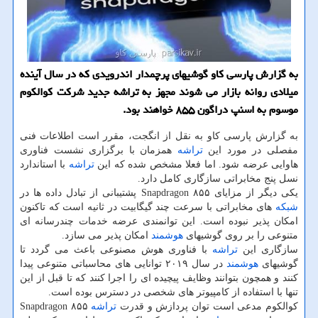
به گزارش پارسی كاو گوشیهای پرچمدار اندرویدی كه در سال آینده
میلادی روانه بازار می شوند مجهز به تراشه جدید شركت كوالكوم
موسوم به اسنپ دراگون ۸۵۵ خواهند بود.
به گزارش پارسی كاو به نقل از انگجت، مقرر است اطلاعات فنی
مفصلی در مورد این
تراشه
همزمان با برگزاری نشست فناوری
هاوایی عرضه شود. اما فعلا مشخص شده كه این
تراشه
با استاندارد
نسل پنج مخابراتی سازگاری كامل دارد.
یكی دیگر از مزایای Snapdragon ۸۵۵ پشتیبانی از تبادل داده ها در
شبكه
های مخابراتی با سرعت چند گیگابیت در ثانیه است كه تاكنون
امكان پذیر نبوده است. این توانمندی عرضه خدمات چندرسانه ای
متنوعی را بر روی گوشیهای
هوشمند
امكان پذیر می سازد.
سازگاری این
تراشه
با فناوری هوش مصنوعی باعث می گردد تا
گوشیهای
هوشمند
در سال ۲۰۱۹ توانایی های محاسباتی متنوعی پیدا
كنند و همچون بتوانند وظایف پیچیده ای را اجرا كنند كه تا قبل از این
تنها با استفاده از كامپیوتر های شخصی در دسترس بوده است.
كوالكوم مدعی است توان پردازش و قدرت
تراشه
Snapdragon ۸۵۵