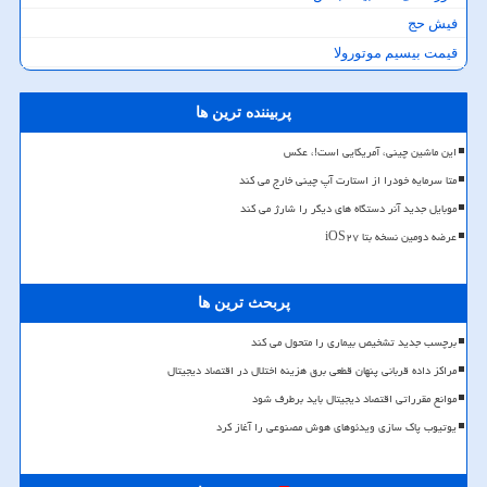
فیش حج
قیمت بیسیم موتورولا
پربیننده ترین ها
این ماشین چینی، آمریکایی است!، عکس
متا سرمایه خودرا از استارت آپ چینی خارج می کند
موبایل جدید آنر دستگاه های دیگر را شارژ می کند
عرضه دومین نسخه بتا iOS۲۷
پربحث ترین ها
برچسب جدید تشخیص بیماری را متحول می کند
مراکز داده قربانی پنهان قطعی برق هزینه اختلال در اقتصاد دیجیتال
موانع مقرراتی اقتصاد دیجیتال باید برطرف شود
یوتیوب پاک سازی ویدئوهای هوش مصنوعی را آغاز کرد