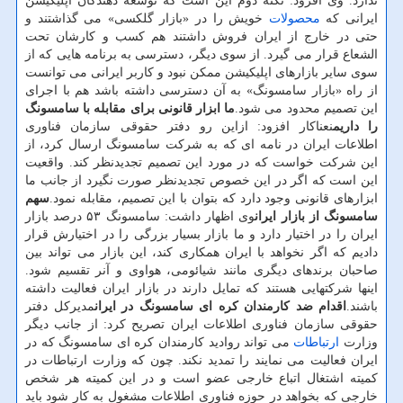
ندارد. وی افزود: نكته دوم این است كه توسعه دهندگان اپلیكیشن
ایرانی كه
محصولات
خویش را در «بازار گلكسی» می گذاشتند و
حتی در خارج از ایران فروش داشتند هم كسب و كارشان تحت
الشعاع قرار می گیرد. از سوی دیگر، دسترسی به برنامه هایی كه از
سوی سایر بازارهای اپلیكیشن ممكن نبود و كاربر ایرانی می توانست
از راه «بازار سامسونگ» به آن دسترسی داشته باشد هم با اجرای
این تصمیم محدود می شود.
ما ابزار قانونی برای مقابله با سامسونگ
را داریم
نعناكار افزود: ازاین رو دفتر حقوقی سازمان فناوری
اطلاعات ایران در نامه ای كه به شركت سامسونگ ارسال كرد، از
این شركت خواست كه در مورد این تصمیم تجدیدنظر كند. واقعیت
این است كه اگر در این خصوص تجدیدنظر صورت نگیرد از جانب ما
ابزارهای قانونی وجود دارد كه بتوان با این تصمیم، مقابله نمود.
سهم
سامسونگ از بازار ایران
وی اظهار داشت: سامسونگ ۵۳ درصد بازار
ایران را در اختیار دارد و ما بازار بسیار بزرگی را در اختیارش قرار
دادیم كه اگر نخواهد با ایران همكاری كند، این بازار می تواند بین
صاحبان برندهای دیگری مانند شیائومی، هواوی و آنر تقسیم شود.
اینها شركتهایی هستند كه تمایل دارند در بازار ایران فعالیت داشته
باشند.
اقدام ضد كارمندان كره ای سامسونگ در ایران
مدیركل دفتر
حقوقی سازمان فناوری اطلاعات ایران تصریح كرد: از جانب دیگر
وزارت
ارتباطات
می تواند روادید كارمندان كره ای سامسونگ كه در
ایران فعالیت می نمایند را تمدید نكند. چون كه وزارت ارتباطات در
كمیته اشتغال اتباع خارجی عضو است و در این كمیته هر شخص
خارجی كه بخواهد در حوزه فناوری اطلاعات مشغول به كار شود باید