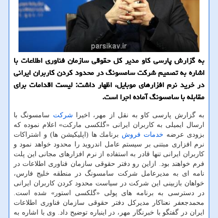
به گزارش پارسی كاو مدیر كل حقوقی سازمان فناوری اطلاعات با
اشاره به تصمیم شركت سامسونگ در محدود كردن كاربران ایرانی
در خرید نرم افزارهای موبایل، اظهار داشت: لیست اقدامات برای
مقابله با سامسونگ آماده اجرا است.
به گزارش پارسی كاو به نقل از مهر، اخیرا
شركت
سامسونگ با
ارسال ایمیلی به كاربران ایرانی «گلكسی ماركت» اعلام نموده كه
بزودی عرضه
خدمات
فروش
برنامك ها (اپلیكیشن ها) و اشتراكات
نرم افزاری مبتنی بر سیستم عامل اندروید را محدود خواهد نمود و
كاربران ایرانی تنها قادر به استفاده از نرم افزارهای مجانی این پلت
فرم خواهند بود. ازاین رو دفتر حقوقی سازمان فناوری اطلاعات در
نامه ای به مدیرعامل شركت سامسونگ در منطقه خلیج فارس،
خواهان بازبینی این شركت در سیاست محدود كردن كاربران ایرانی
در دسترسی به برنامه های پولی «گلكسی استور» شده است.
محمدجعفر نعناكار مدیركل دفتر حقوقی سازمان فناوری اطلاعات
ایران در گفتگو با خبرنگار مهر، در اینباره توضیح داد. وی با اشاره به