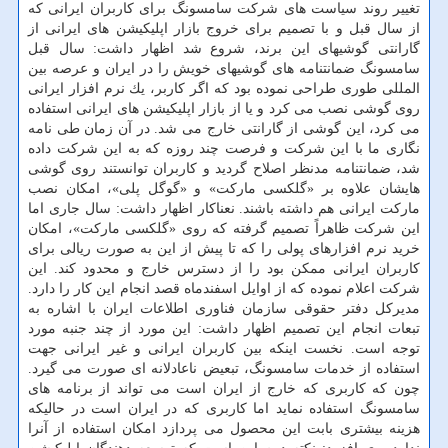
تغییر روند سیاست های شركت سامسونگ برای كاربران ایرانی كه
از سال قبل و با تصمیم برای خروج بازار اپلیكیشن های ایرانی از
گارانتی گوشیهای این برند، شروع شد اظهار داشت: سال قبل
سامسونگ ضمانتنامه های گوشیهای خویش را در ایران و عرصه بین
المللی طوری طراحی نموده بود كه اگر كاربر، یك نرم افزار ایرانی
روی گوشی نصب می كرد و یا از بازار اپلیكیشن های ایرانی استفاده
می كرد، این گوشی از گارانتی خارج می شد. در آن زمان طی نامه
نگاری ما با این شركت و فرصت چند روزه كه به این شركت داده
شد، ضمانتنامه مدنظر اصلاح گردید و كاربران توانستند روی گوشی
هایشان علاوه بر «گلكسی ماركت» و «گوگل پلی»، امكان نصب
ماركت ایرانی هم داشته باشند. نعناكار اظهار داشت: سال جاری اما
این شركت ظاهراً تصمیم گرفته كه روی «گلكسی ماركت»، امكان
خرید نرم افزارهای پولی را كه تا پیش از این به صورت ریالی برای
كاربران ایرانی ممكن بود را از دسترس خارج و محدود كند. این
شركت اعلام نموده كه از اوایل اسفندماه قصد انجام این كار را دارد.
مدیركل دفتر حقوقی سازمان فناوری اطلاعات ایران با اشاره به
تبعات انجام این تصمیم اظهار داشت: این مورد از چند جنبه مورد
توجه است. نخست اینكه بین كاربران ایرانی و غیر ایرانی جهت
استفاده از خدمات سامسونگ، تبعیض ناعادلانه ای صورت می گیرد.
چون كه كاربری كه خارج از ایران است می تواند از برنامه های
سامسونگ استفاده نماید اما كاربری كه در ایران است در حالیكه
هزینه بیشتری بابت این محصول می پردازد امكان استفاده از آنرا