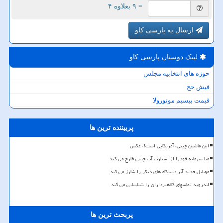
= ۹ بعلاوه ۴
ارسال به پارسی کاو
لینک دوستان پارسی كاو
حوزه های انتخابیه مجلس
فیش حج
قیمت بیسیم موتورولا
پربیننده ترین ها
این ماشین چینی، آمریکایی است!، عکس
متا سرمایه خودرا از استارت آپ چینی خارج می کند
موبایل جدید آنر دستگاه های دیگر را شارژ می کند
اندروید تماسهای کلاهبرداران را شناسایی می کند
پربحث ترین ها