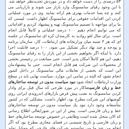
۵۳ درصدی را از دست خواهد داد و در موردش تجدیدنظر خواهد شد.
با این وجود رقبای سامسونگ وارد بازار می شوند و بازاریابی می
كنند و چه بسا خدمات بهتری هم ارائه نمایند. وی در مورد عملیاتی
كردن این اقدامات حقوقی برای سامسونگ اظهار داشت: لیستی كه
ما برای مواجهه با تصمیم سامسونگ تهیه و پیشنهاد كردیم و اقداماتی
كه می توانیم انجام دهیم ۱۰۰ درصد عملیاتی و كاملاً قابل انجام
است. برای مثال لغو روادید به كارمندان كره ای سامسونگ در جلسه
ای كه هر ۳ شنبه میان وزارتخانه های ارتباطات، كار، سازمان برنامه
و بودجه و چند نهاد دیگر تشكیل می شود، ۱۰۰ درصد قابلیت اجرا
دارد. یا اینكه اگر بخواهیم بخشی از این بازار را به رقبای سامسونگ
دهیم، این هم كاملاً امكان پذیر است. حتی ممانعت در رجیستر بخشی
از محصولات این شركت هم قابل انجام است. حتی ما پیشنهادمان
این است كه بخشی از تعاملات مالی سامسونگ در داخل كشور
انجام نشود كه البته در تمامی این موارد، سیاست نهایی باید در سطح
وزارت ارتباطات اتخاذ شود.
نبود سیاست مدون در توسعه ساختارهای
خط و زبان فارسی
نعناكار در مورد طرحی كه سال قبل برای وادار
كردن سامسونگ به نصب پیش فرض بازارهای اندرویدی ایرانی روی
گوشیهای این شركت مطرح بود، اظهار داشت: مشكلی كه در كشور
متأسفانه وجود دارد نبود یك سیاست مدون در توسعه ساختارهای
خط و زبان فارسی است. پیش از این در شورایعالی اطلاع رسانی
كه الان منحل شده است وظایفی در خصوص توسعه ساختارهای خط
و زبان فارسی و تاریخ شمسی در فضای مجازی مطرح بود كه اگر
انجام می شد ما می توانستیم شركت های خارجی كه موبایل تولید