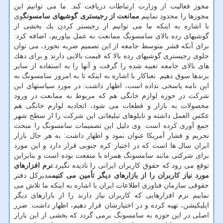
مجوز فعالیت از وزارت ارتباطات دریافت كند. ما می توانیم این
مجوزها را محدود نماییم.
ممانعت از رجیستری گوشیهای سامسونگ
وی
با اشاره به اینكه ما می توانیم از رجیستر كردن یك بخشی از
گوشیهای رده بالای سامسونگ ممانعت به عمل بیاوریم، اضافه كرد:
برای آنكه قشر متوسط جامعه از این تصمیم ضربه نخورد، می توان
جلوی رجیستری گوشیهای رده بالا كه قیمت بالایی دارند و برای دهك
های بالای جامعه تعبیه شده را گرفت و آنها را به استفاده از سایر
برندها سوق دهیم. نعناكار با اشاره به اینكه تا به امروز سامسونگ به
این نامه پاسخی نداده است، اظهار داشت: در مورد سیاستهای این
شركت در حوزه لوازم خانگی هم كه مربوط به ممانعت در ورود
محصولات به بازار و قطعات می شود، اتحادیه لوازم خانگی هم
عكس العمل داشته و تابلوهای تبلیغاتی این شركت را از سطح شهر
جمع آوری كرده است. وی دلیل این تصمیمات سامسونگ را مبحث
تحریم و فشار آمریكا عنوان نمود و اظهار داشت: به هر حال بازار
ایران سال ها است كه در اختیار كره جنوبی قرار دارد و این مورد
برای شركتی مانند سامسونگ همراه با منفعت بوده است و بنابراین
توقع می رود كه حقوق كاربران ایرانی را نادیده نگیرد.
نرم افزارهای
مورد نیاز كاربران را از بازارهای دیگر تأمین می كنیم
مدیركل دفتر
حقوقی سازمان فناوری اطلاعات ایران با اشاره به اینكه ما تلاش می
نماییم نرم افزارهایی كه كاربران نیاز دارند را از بازارهای دیگر
اپلیكیشن، تهیه كرده و در اختیارشان قرار دهیم، اظهار داشت: ضرر
اصلی در این حوزه به سامسونگ برمی گردد كه بخشی از این بازار