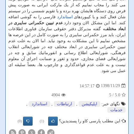
می كنند را مجاب نماییم كه از یك ماركت ایرانی به صورت پیش
فرض روی دستگاه هایشان بهره برده و یا تقویم شمسی را در سیستم
شان فعال كنند و یا كیبوردهای
استاندارد
فارسی را به گوشی اضافه
كنند. اما این مشكل الان وجود دارد.
عدم تبیین حكمرانی سایبری در
ابعاد مختلف
به گفته مدیركل دفتر حقوقی سازمان فناوری اطلاعات
ایران، باید مرز حكمرانی سایبری را به صورت كامل در این عرصه ها
مشخص نماییم تا این مشكلات به وجود نیاید. اما الان به علت عدم
تبیین حكمرانی سایبری در ابعاد مختلف چه در شورایعالی انقلاب
فرهنگی، شورایعالی اطلاع رسانی و انفورماتیك سابق و چه در
شورایعالی فضای مجازی، حدود و ثغور و ضمانت اجرای آن معلوم
نیست و به علت عدم قواعدگذاری و چارچوب ها، بعضاً سلیقه ای
عمل می شود.
1398/11/29
14:57:17
4904
/ 5
5.0
تگهای خبر:
اپلیكیشن
,
ارتباطات
,
استاندارد
,
خدمات
این مطلب پارسی کاو را پسندیدین؟
(0)
(1)
X