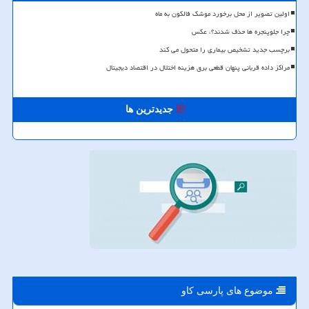
اولین تصویر از محل برخورد موشک فالکون به ماه
چرا جلوپنجره ها حذف شدند؟، عکس
برچسب جدید تشخیص بیماری را متحول می کند
مراکز داده قربانی پنهان قطعی برق هزینه اختلال در اقتصاد دیجیتال
جدیدترین ها
موضوع های پارسی كاو