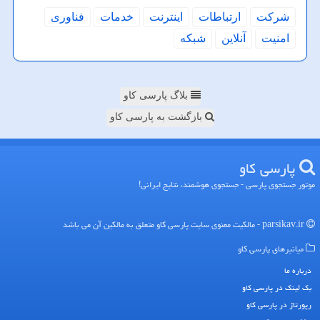
شركت
ارتباطات
اینترنت
خدمات
فناوری
امنیت
آنلاین
شبكه
بلاگ پارسی کاو
بازگشت به پارسی کاو
پارسی كاو
موتور جستجوی پارسی - جستجوی هوشمند، نتایج ایرانی!
parsikav.ir - مالکیت معنوی سایت پارسی كاو متعلق به مالکین آن می باشد
میانبرهای پارسی كاو
درباره ما
بک لینک در پارسی كاو
رپورتاژ در پارسی كاو