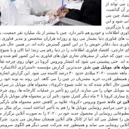
 می تواند از
 كه سندروم شدید تنفسی (سارس) در سال ۲۰۰۳ بر آن گذاشت،
تصاد چین می
نی شود و این
ر با بزرگترین
ری اطلاعات و خودرو هم تاثیر دارد. چین با بیشتر از یك میلیارد نفر جمعیت، ب
ت
های فناوری دنیا بشمار می رود و روزانه هزاران متخصص و مدیر فناوری ب
اوری دنیا، دفاتر خویش را در این كشور گسترش داده اند. در همین حال ش
ی خارجی، اقتصاد فناوری اطلاعات را در دنیا رقم می زنند؛ اما الان و با شیوع
ست. چون كه خیلی از سفرهای تجاری غول های فناوری به این كشور لغو شده و 
ه اند. حتی پیشبینی می شود كه انتشار ویروس كرونا در جهان روی چرخه تقا
وله های موبایل چین
طبق جدیدترین گزارش مؤسسه «استراتژی آنالایتیكز» 
شیوع «كرونا»، بارگیری محموله های موبایل از چین در سه ماهه نخست ۲۰۲۰ میلادی حدود ۳۰ درصد كاسته می شود. ای
مینطور قدرت خرید مشتریان در چین را می كاهد. این روند به نوبه خود رو
خست ۲۰۲۰ تاثیر می گذارد. درهمین حال اعلام شده كه به علت شیوع «كرونا»، محموله های موبایل در س
درصد كاسته می شود. تولید كنندگان چینی ۷۰ درصد موبایل جهان را می سازند. ازاین رو تأخیر در عملیات كارخانه ها، روی
تولید و تقاضای موبایل تأثیری منفی دارد و در صورتیكه شیوع بیماری كرونا تا ۲ ماه دیگر كنترل نشود، تاثیر آن بر محموله های م
این تن دادند
شیوع ویروس «كرونا» علاوه بر كاهش حجم محموله های بارگیر
حتی مراسم رونمایی موبایل ها را هم به تأخیر انداخته است. برای مثال برن
اعلام نموده كه به علت گسترش «كرونا» اولین كنفرانس مطبوعاتی رونمایی از محصول جدید خود در ۲۰۲۰ را به 
 را تعطیل می كند اما از كانال های آنلاین همچنان سفارش می پذیرد. شر
لاین رونمایی می نماید و همینطور چند شركت چینی دیگر هم الگوی سرویس