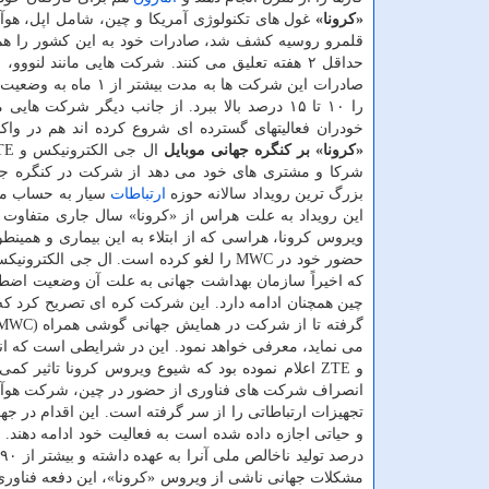
«كرونا»
قلمرو روسیه كشف شد، صادرات خود به این كشور را هم لغو
حداقل ۲ هفته تعلیق می كنند. شركت هایی مانند لنوو
صادرات این شركت ها ب
را ۱۰ تا ۱۵ درصد بالا ببرد. از جانب دیگر شركت
خودران فعالیتهای گسترده ای شروع كرده اند هم در واكن
«كرونا» بر كنگره جهانی موبایل
بزرگ ترین رویداد سالانه حوزه
ارتباطات
سیار به حساب می آ
ویروس كرونا، هراسی كه از ابتلاء به این بیماری و همین
حضور خود در MWC را لغو كرده است. ال جی 
كه اخیراً سازمان بهداشت جهانی به علت آن وضعیت اضطرار
چین همچنان ادامه دارد. این شركت كره ای تصریح كرد كه
و ZTE اعلام نموده بود كه شیوع ویروس كرونا تاثیر كمی روی برگزاری این رویداد خواهد داشت.
انصراف شركت های فناوری از حضور در چین، شركت هوآوی غ
تجهیزات ارتباطاتی را از سر گرفته است. این اقدام در 
درصد تولید ناخالص ملی آنرا به عهده داشته و بیشتر از ۹۰ درصد صادرات را انجام داده اند.