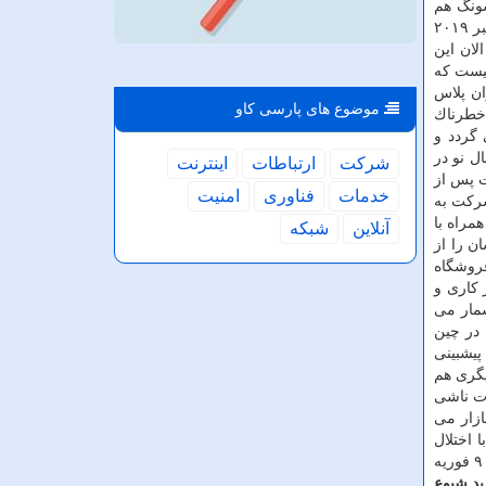
ونگ هم
اعلام نمود كه فروشگاه خویش را در شهر شانگهای به صورت موقت تعطیل می كند. فروشگاه سامسونگ با مساحت ۸۰۰ مترمربع در اكتبر ۲۰۱۹
لان این
نیست كه
ان پلاس
موضوع های پارسی كاو
خطرناك
گردد و
ل نو در
شركت
ارتباطات
اینترنت
ت پس از
خدمات
فناوری
امنیت
شركت به
مراه با
آنلاین
شبكه
د حداقل به مدت ۱۴ روز فعالیت هایشان را از
ترش سریع ویروس كرونا، شركت اپل به صورت موقت تمام ۴۲ فروشگاه
 كاری و
شمار می
 در چین
پیشبینی
یگری هم
تواند مشكلات ناشی
ازار می
 اختلال
جدی مواجه می شود. علاوه بر شركتهایی مانند اپل، گوگل و فاكسكان، مایكروسافت هم اعلام نمود كه كاركنان این شركت در چین باید تا ۹ فوریه
د شیوع