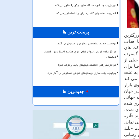
موبایل جدید آنر دستگاه های دیگر را شارژ می کند
اندروید تماسهای کلاهبرداران را شناسایی می کند
پربحث ترین ها
زرگترین
ا اهداف
برچسب جدید تشخیص بیماری را متحول می کند
ركت های
مراکز داده قربانی پنهان قطعی برق هزینه اختلال در اقتصاد
 گسترده
دیجیتال
خیلی از
موانع مقرراتی اقتصاد دیجیتال باید برطرف شود
ضا برای
یوتیوب پاک سازی ویدئوهای هوش مصنوعی را آغاز کرد
به علت
ن گزارش اشاره می كند
ی بازار
راسر جهان
جدیدترین ها
 چرخه جهانی
وبایل بارگیری شده
ی شده،
د «آنر»
صورت آنلاین برگزار می نماید.
كت «بلك
 رسانی