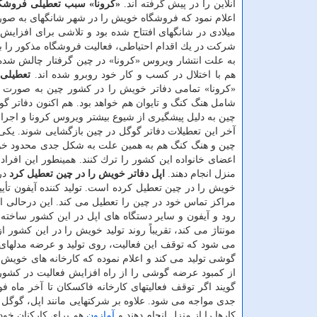
آنلاین را در پیش گرفته اند.
«كرونا» سبب تعطیلی فروشگ
میلادی در شانگهای افتتاح شده بود و تلاشی برای افزایش
شركت در یك اقدام احتیاطی، فعالیت فروشگاه مذكور را به
به علت انتشار ویروس «كرونا» در چین گرفتار چالش شده 
هم با اختلال در كسب و كار خود روبرو شده اند.
تعطیلی 
«كرونا» تمامی دفاتر خویش را در كشور چین به صورت م
شامل هنگ كنگ و تایوان هم خواهد بود. هم اكنون دفاتر گ
چین به دلیل پیشگیری از شیوع بیشتر ویروس كرونا و اجرا
آخر این تعطیلات دفاتر گوگل در چین بازگشایی شوند. یك
چین و هنگ كنگ هم به همین علت به شكل جدی محدود خواهد
منزل انجام دهند.
اپل دفاتر خویش را در چین تعطیل كرد
خویش را در چین تعطیل كرده است. تولید كننده آیفون تأ
مراكز تماس خود در چین را تعطیل می كند. این درحالی اس
رود و آیفون و سایر دستگاه های اپل در این كشور ساخته
مونتاژ می كند، تقریباً روند تولید خویش را در این كشو
می شود كه توقف این فعالیت، روی تولید و عرضه مدلهای 
از كمبود عرضه گوشی را از راه افزایش فعالیت در كشورها
گویند اگر توقف فعالیتهای كارخانه فاكسكان تا آخر ماه 
كارها را از منزل انجام دهند و
آمازون
هم برای كاركنان خو