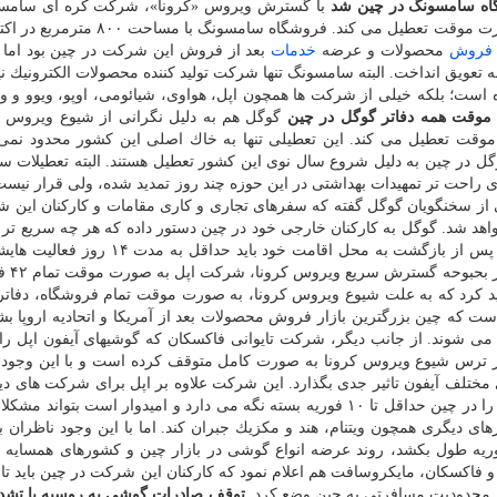
اه سامسونگ در چین شد
با گسترش ویروس «كرونا»، شركت كره ای سامس
فروش
محصولات و عرضه
خدمات
بعد از فروش این شركت در چین بود اما ا
 تعویق انداخت. البته سامسونگ تنها شركت تولید كننده محصولات الكترونیك 
است؛ بلكه خیلی از شركت ها همچون اپل، هواوی، شیائومی، اوپو، ویوو و و
موقت همه دفاتر گوگل در چین
گوگل هم به دلیل نگرانی از شیوع ویروس 
وقت تعطیل می كند. این تعطیلی تنها به خاك اصلی این كشور محدود نمی 
وگل در چین به دلیل شروع سال نوی این كشور تعطیل هستند. البته تعطیلات سا
ی راحت تر تمهیدات بهداشتی در این حوزه چند روز تمدید شده، ولی قرار نیس
ی از سخنگویان گوگل گفته كه سفرهای تجاری و كاری مقامات و كاركنان این 
 شد. گوگل به كاركنان خارجی خود در چین دستور داده كه هر چه سریع تر ه
اعضای خانواده این كشور را ترك كنند. همینطور این افراد پس از بازگشت به محل اقامت خود بای
در بحبوحه گس
یید كرد كه به علت شیوع ویروس كرونا، به صورت موقت تمام فروشگاه، دفاتر
ت كه چین بزرگترین بازار فروش محصولات بعد از آمریكا و اتحادیه اروپا ب
 می شوند. از جانب دیگر، شركت تایوانی فاكسكان كه گوشیهای آیفون اپل را
ر از ترس شیوع ویروس كرونا به صورت كامل متوقف كرده است و با این وجود 
مختلف آیفون تاثیر جدی بگذارد. این شركت علاوه بر اپل برای شركت های د
گوشی تولید می كند و اعلام نموده كه كارخانه های خویش را در چین حداقل تا ۱۰ فوریه بسته نگه می دارد و امیدوار است ب
ی دیگری همچون ویتنام، هند و مكزیك جبران كند. اما با این وجود ناظران ب
فوریه طول بكشد، روند عرضه انواع گوشی در بازار چین و كشورهای همسایه با
د محدودیت مسافرتی به چین وضع كرد.
توقف صادرات گوشی به روسیه با تشدی