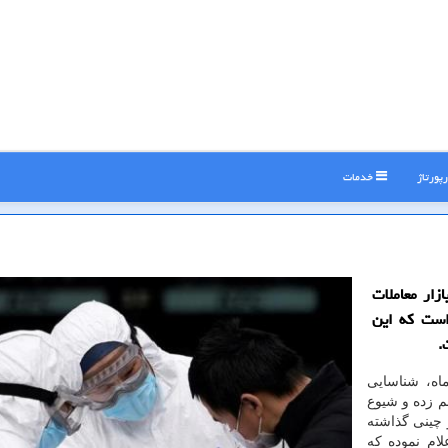
پورتاژ
خدمات
زار معاملات
است كه این
.
اه، شناسایی
م زده و شیوع
چینی گذاشته
ام نموده كه