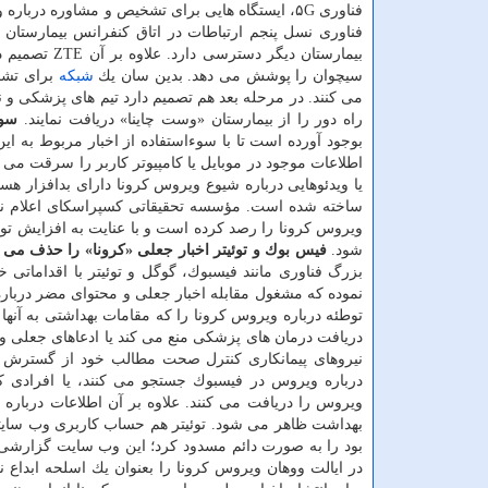
فناوری ۵G، ایستگاه هایی برای تشخیص و مشاوره در
بیمارستان دی
سیچوان را پوشش می دهد. بدین سان یك
شبكه
برای تشخی
راه دور را از بیمارستان «وست چاینا» دریافت نمایند.
سوء
بوجود آورده است تا با سوءاستفاده از اخبار مربوط به این
اطلاعات موجود در موبایل یا كامپیوتر كاربر را سرقت می ك
یا ویدئوهایی درباره شیوع ویروس كرونا دارای بدافزار ه
ویروس كرونا را رصد كرده است و با عنایت به افزایش تو
شود.
فیس بوك و توئیتر اخبار جعلی «كرونا» را حذف می ك
بزرگ فناوری مانند فیسبوك، گوگل و توئیتر با اقداماتی خا
نموده كه مشغول مقابله اخبار جعلی و محتوای مضر دربا
توطئه درباره ویروس كرونا را كه مقامات بهداشتی به آنه
دریافت درمان های پزشكی منع می كند یا ادعاهای جعلی و
نیروهای پیمانكاری كنترل صحت مطالب خود از گسترش و 
درباره ویروس در فیسبوك جستجو می كنند، یا افرادی كه
ویروس را دریافت می كنند. علاوه بر آن اطلاعات درباره 
بهداشت ظاهر می شود. توئیتر هم حساب كاربری وب سایتی 
بود را به صورت دائم مسدود كرد؛ این وب سایت گزارشی را
در ایالت ووهان ویروس كرونا را بعنوان یك اسلحه ابداع ن