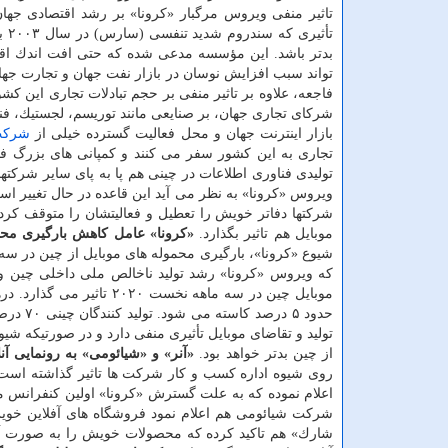
تاثیر منفی ویروس مرگبار «كرونا» بر رشد اقتصادی جهان
تأثیری
بدتر باشد. این مؤسسه مدعی شده كه حتی افت اندك اق
تواند سبب افزایش نوسان در بازار نفت جهان و تجارت جها
فاجعه، علاوه بر تاثیر منفی بر حجم تبادلات تجاری این كشو
شركای تجاری جهان، بر صنایعی مانند توریسم، لجستیك، فناو
بازار اینترنت جهان و محل فعالیت گسترده خیلی از
شرك
تجاری به این كشور سفر می كنند و كمپانی های بزرگ فن
تولیدی فناوری اطلاعات در چینی هم پا به پای سایر شركتها
ویروس «كرونا» به نظر می آید این قاعده در حال تغییر ا
شركتها دفاتر خویش را تعطیل و فعالیتشان را متوقف كرد
موبایل هم تاثیر بگذارد.
«كرونا» عامل كاهش بارگیری محم
كه ویروس «كرونا» رشد تولید ناخالص ملی داخلی چین و ه
موبایل چین در سه ماهه ن
حدود ۵ 
از چین بدتر خواهد بود.
«آنر» و «شیائومی» به رونمایی آنل
روی شیوه اداره كسب و كار شركت ها تاثیر گذاشته است و 
شركت شیائومی هم اعلام نمود فروشگاه های آفلاین خویش
شارك» هم تاكید كرده كه محصولات خویش را به صورت آن