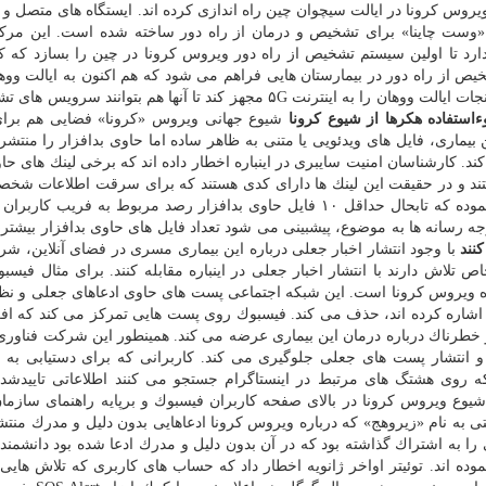
باره ویروس كرونا در ایالت سیچوان چین راه اندازی كرده اند. ایستگاه های متصل و
گر دسترسی دارد. علاوه بر آن ZTE تصمیم دارد تا اولین سیستم تشخیص از راه دور ویروس كرونا در چین را بسازد 
ص از راه دور در بیمارستان هایی فراهم می شود كه هم اكنون به ایالت وو
می كنند. در مرحله بعد هم تصمیم دارد تیم های پزشكی و نجات ایالت ووهان را به اینترنت ۵G مجهز كند تا آنها هم بتوان
استفاده هكرها از شیوع كرونا
شیوع جهانی ویروس «كرونا» فضایی هم برای
 بیماری، فایل های ویدئویی یا متنی به ظاهر ساده اما حاوی بدافزار را منتشر 
ند. كارشناسان امنیت سایبری در اینباره اخطار داده اند كه برخی لینك های حاو
ستند و در حقیقت این لینك ها دارای كدی هستند كه برای سرقت اطلاعات شخص
ساخته شده است. مؤسسه تحقیقاتی كسپراسكای اعلام نموده كه تابحال حداقل ۱۰ فایل حاوی بدافزار رصد مربوط به فری
جه رسانه ها به موضوع، پیشبینی می شود تعداد فایل های حاوی بدافزار بیش
نند
با وجود انتشار اخبار جعلی درباره این بیماری مسری در فضای آنلاین، ش
ص تلاش دارند با انتشار اخبار جعلی در اینباره مقابله كنند. برای مثال فیسبو
ره ویروس كرونا است. این شبكه اجتماعی پست های حاوی ادعاهای جعلی و نظ
ا اشاره كرده اند، حذف می كند. فیسبوك روی پست هایی تمركز می كند كه افرا
 خطرناك درباره درمان این بیماری عرضه می كند. همینطور این شركت فناوری
انتشار پست های جعلی جلوگیری می كند. كاربرانی كه برای دستیابی به ا
 روی هشتگ های مرتبط در اینستاگرام جستجو می كنند اطلاعاتی تاییدشده
شیوع ویروس كرونا در بالای صفحه كاربران فیسبوك و برپایه راهنمای سازما
به نام «زیروهج» كه درباره ویروس كرونا ادعاهایی بدون دلیل و مدرك منتش
 به اشتراك گذاشته بود كه در آن بدون دلیل و مدرك ادعا شده بود دانشمند
موده اند. توئیتر اواخر ژانویه اخطار داد كه حساب های كاربری كه تلاش هایی