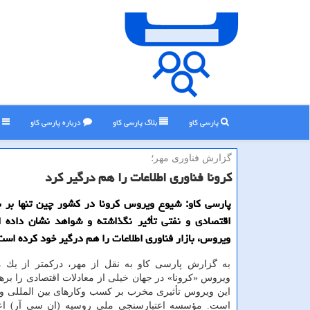
پارسی کاو
بلاگ پارسی كاو
درباره پارسی كاو
ر
گزارش فناوری مهر؛
كرونا فناوری اطلاعات را هم درگیر كرد
پارسی كاو: شیوع ویروس كرونا در كشور چین تنها بر با
اقتصادی و نفتی تأثیر نگذاشته و شواهد نشان داده 
ویروس، بازار فناوری اطلاعات را هم درگیر خود كرده است
به گزارش پارسی كاو به نقل از مهر، دركمتر از یك م
ویروس «كرونا» در جهان خیلی از معادلات اقتصادی را بره
این ویروس تأثیری مخرب بر كسب وكارهای بین المللی و 
است. مؤسسه اعتبارسنجی ملی روسیه (ان سی آر) اعل