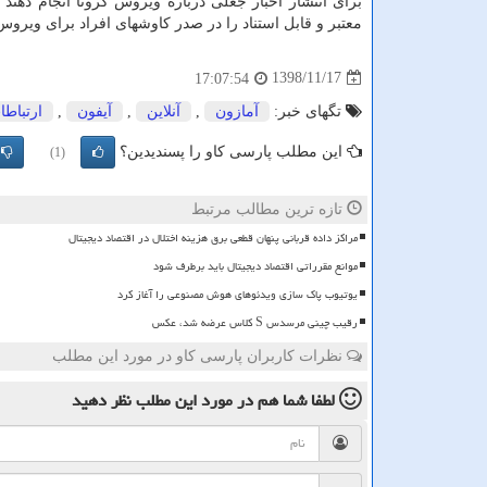
معتبر و قابل استناد را در صدر كاوشهای افراد برای ویرو
1398/11/17
17:07:54
تگهای خبر:
آمازون
,
آنلاین
,
آیفون
,
ارتباطا
این مطلب پارسی کاو را پسندیدین؟
(1)
تازه ترین مطالب مرتبط
مراکز داده قربانی پنهان قطعی برق هزینه اختلال در اقتصاد دیجیتال
موانع مقرراتی اقتصاد دیجیتال باید برطرف شود
یوتیوب پاک سازی ویدئوهای هوش مصنوعی را آغاز کرد
رقیب چینی مرسدس S کلاس عرضه شد، عکس
نظرات کاربران پارسی کاو در مورد این مطلب
لطفا شما هم
در مورد این مطلب
نظر دهید