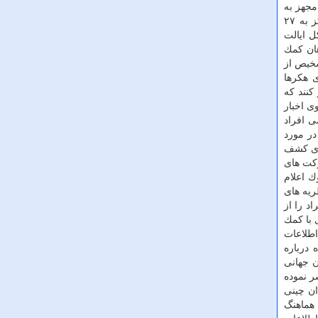
 مجهز به
فناوری نسل پنجم ارتباطات در اتاق كنفرانس بیمارستان «وست چاینا» برای تشخیص و درمان از راه دور ساخته شده است. این مركز به ۲۷
كه كل ایالت
هان كمك
ند سرویس های تشخیص از
 هكرها
كنند كه
ی اخبار
ی افراد
ب كاربران در مورد
تری كشف
ركت های
ك اعلام
ریه های
د را از
 با كمك
طلاعات
 درباره
ن جهانی
ر نموده
ان چینی
 هماهنگ