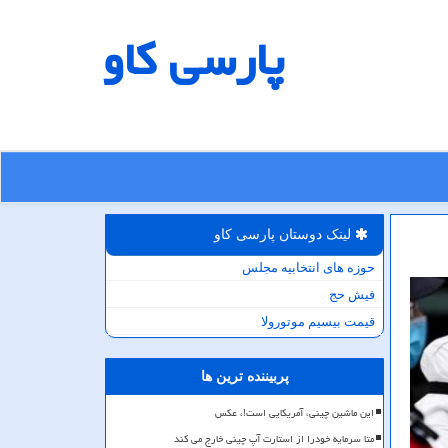
پارسی كاو
لینک دوستان پارسی كاو
حوزه های انتخابیه مجلس
فیش حج
قیمت بیسیم موتورولا
پربیننده ترین ها
این ماشین چینی، آمریکایی است!، عکس
متا سرمایه خودرا از استارت آپ چینی خارج می کند