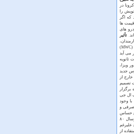
 ویروس كرونا در
خویش را
د كه اگر
 و قیمت ها
ودرو های
ند.
تأثیر
كارمندان،
شركا و مشتری های خود می دهد از شركت در كنگره جهانی موبایل بارسلون ( MWC ۲۰۲۰) انصراف داده اند. كنگره جهانی موبایل (MWC)
 می آید
ه كه به علت تأثیرات ثانویه
ر ویزا،
روس جدید
خارج از
ت تصمیم
ی كه در آینده برگزار
 انصراف ال جی
با وجود
مصرفی و
یع حساس
و حیاتی اجازه داده شده است به فعالیت خود ادامه دهند. محاسبات سی ان بی سی نشان داده است كه بخش های تعطیل شده چین پارسال ۸۰
علیرغم
چینی ZTE و چاینا تله كام با استفاده از