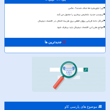
چرا جلوپنجره ها حذف شدند؟، عکس
برچسب جدید تشخیص بیماری را متحول می کند
مراکز داده قربانی پنهان قطعی برق هزینه اختلال در اقتصاد دیجیتال
موانع مقرراتی اقتصاد دیجیتال باید برطرف شود
جدیدترین ها
موضوع های پارسی كاو