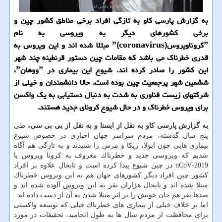
به گزارش پارسی كاو به تازگی افراد برخی مناطق كشور چین و
برخی كشورهای دیگر به ویروسی به نام
ˮكروناویروسˮ(coronavirus) مبتلا شده اند و این ویروس به
قدری خطرناك می باشد كه مقامات چین دستور قرنطینه چند شهر
این كشور را صادر كرده اند. شیوع این بیماری در ˮووهانˮ،
ششمین شهر پرجمعیت چین بوده است. حالا دانشمندان و خیلی از
شركتهای زیست فناوری به شدت به دنبال دستیابی به یك واكسن
برای ویروس خطرناك و در حال شیوع كرونای جدید هستند.
به گزارش پارسی كاو به نقل از ایسنا و به نقل از بی بی سی،
طی
پنج سال گذشته، مردم سراسر جهان اخباری در خصوص شیوع
بیماری هایی چون ابولا، زیكا و مرس را شنیدند و به تازگی هم آگاه
شدیم كه ویروسی جدید و خطرناك معروف به كرونا ویروس یا
2019-nCoV در چین شیوع پیدا كرده است و تابحال علاوه بر افراد
كشور چین افراد دیگر كشورهای جهان هم به این ویروس خطرناك
مبتلا شده اند و تابحال هزاران نفر به این ویروس آلوده شده اند و
صدها نفر هم جان خویش را بر اثر مبتلا شدن به آن از دست داده اند.
اما بر خلاف خیلی از بیماری های خطرناك قبلی كه توسعه واكسنی
برای محافظت از مردم سال ها به طول انجامید، تحقیقات در مورد