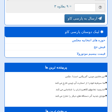
= ۹ بعلاوه ۳
ارسال به پارسی کاو
لینک دوستان پارسی كاو
حوزه های انتخابیه مجلس
فیش حج
قیمت بیسیم موتورولا
پربیننده ترین ها
این ماشین چینی، آمریکایی است!، عکس
متا سرمایه خودرا از استارت آپ چینی خارج می کند
اندروید تماسهای کلاهبرداران را شناسایی می کند
موبایل جدید آنر دستگاه های دیگر را شارژ می کند
پربحث ترین ها