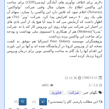
دلاری برای ائتلاف نوآوری های آمادگی اپیدمی(CEPI) برای ساخت
این واكسن اطلاع داد. بعنوان مثال وقتی شركت "نواواكس"
(Novavax) اعلام نمود كه تلاش دارد این واكسن را بسازد، سهام آن
طی یك روز ۷۰ درصد افزایش پیدا كرد. شركت "ویر" (Vir) هم
اظهار داشت كه آزمایش می كند تا ببیند آیا هیچ یك از آنتی بادی های
در اختیار این شركت می تواند روی این ویروس كار كند یا نه. شركت
"مدرنا"(Moderna) هم از همكاری با انستیتوی ملی بهداشت و بودجه
برای ساخت این واكسن پرده برداشت.
پژوهشگران موسسه Peter Doherty استرالیا هم موفق به كشت
نسخه ای از ویروس كرونا در آزمایشگاه شده اند و آنها بر این باورند
این اقدام آنها را یك گام به ساخت واكسنی نوین برای درمان ویروس
كرونا نزدیك كرده است.
1398/11/11
21:11:36
4805
/ 5
5.0
تگهای خبر:
شركت
,
فناوری
این مطلب پارسی کاو را پسندیدین؟
(0)
(1)