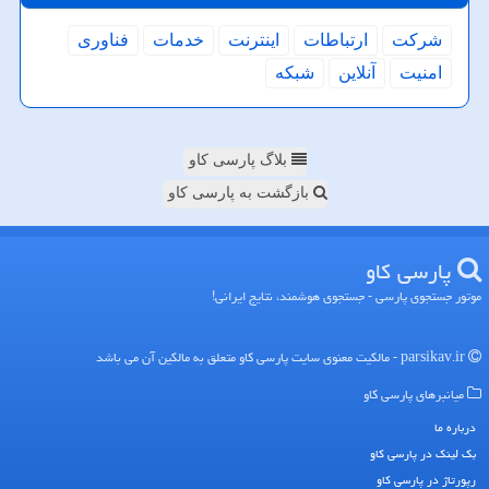
شركت
ارتباطات
اینترنت
خدمات
فناوری
امنیت
آنلاین
شبكه
بلاگ پارسی کاو
بازگشت به پارسی کاو
پارسی كاو
موتور جستجوی پارسی - جستجوی هوشمند، نتایج ایرانی!
parsikav.ir - مالکیت معنوی سایت پارسی كاو متعلق به مالکین آن می باشد
میانبرهای پارسی كاو
درباره ما
بک لینک در پارسی كاو
رپورتاژ در پارسی كاو