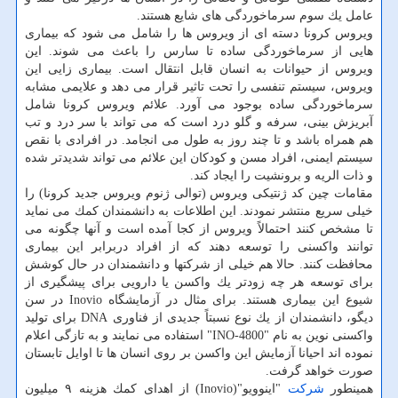
عامل یك سوم سرماخوردگی های شایع هستند.
ویروس كرونا دسته ای از ویروس ها را شامل می شود كه بیماری
هایی از سرماخوردگی ساده تا سارس را باعث می شوند. این
ویروس از حیوانات به انسان قابل انتقال است. بیماری زایی این
ویروس، سیستم تنفسی را تحت تاثیر قرار می دهد و علایمی مشابه
سرماخوردگی ساده بوجود می آورد. علائم ویروس كرونا شامل
آبریزش بینی، سرفه و گلو درد است كه می تواند با سر درد و تب
هم همراه باشد و تا چند روز به طول می انجامد. در افرادی با نقص
سیستم ایمنی، افراد مسن و كودكان این علائم می تواند شدیدتر شده
و ذات الریه و برونشیت را ایجاد كند.
مقامات چین كد ژنتیكی ویروس (توالی ژنوم ویروس جدید كرونا) را
خیلی سریع منتشر نمودند. این اطلاعات به دانشمندان كمك می نماید
تا مشخص كنند احتمالاً ویروس از كجا آمده است و آنها چگونه می
توانند واكسنی را توسعه دهند كه از افراد دربرابر این بیماری
محافظت كنند. حالا هم خیلی از شركتها و دانشمندان در حال كوشش
برای توسعه هر چه زودتر یك واكسن یا دارویی برای پیشگیری از
شیوع این بیماری هستند. برای مثال در آزمایشگاه Inovio در سن
دیگو، دانشمندان از یك نوع نسبتاً جدیدی از فناوری DNA برای تولید
واكسنی نوین به نام "INO-4800" استفاده می نمایند و به تازگی اعلام
نموده اند احیانا آزمایش این واكسن بر روی انسان ها تا اوایل تابستان
صورت خواهد گرفت.
همینطور
شركت
"اینوویو"(Inovio) از اهدای كمك هزینه ۹ میلیون