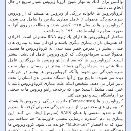
واكسن برای كمك به مهار شیوع كرونا ویروس بسیار سریع در حال
انجام می باشد.
كروناویروس ها خانواده بزرگی از ویروس ها هستند كه از ویروس
سرماخوردگی معمولی تا عامل بیماری سارس را شامل می شوند.
كروناویروس ها در سال ۱۹۶۵ كشف شدند و مطالعه بر روی آنها به
صورت مداوم تا اواسط دهه ۱۹۸۰ ادامه داشت.
ساختار كروناویروس ها دارای یك ژنوم RNA معمولی است. افرادی
كه همزمان دارای بیماری دیگری باشند و كودكان مبتلا به بیماری های
قلبی، بیشتر در معرض خطر مبتلا شدن به كروناویروس ها هستند.
معمولاً شدت سرماخوردگی كه كروناویروس عامل آن باشد، بیشتر
است. كروناویروس ها كه بعد از راینو ویروس ها بزرگترین عامل
مبتلا شدن به سرماخوردگی هستند، بیشتر در زمستان و بهار سبب
سرماخوردگی می شوند. باآنكه كروناویروس ها بیشتر در حیوانات
دیده می شوند، اما پنج نوع از آنها دستگاه تنفسی بدن انسان را تحت
تاثیر قرار می دهند. تشخیص اینكه علت بیماری كروناویروس باشد یا
خیر، كمی مشكل است؛ چون كه برخلاف راینو ویروس ها به سختی
در آزمایشگاه رشد و نمو می كنند.
كروناویروس ها (Coronaviruses) خانواده بزرگی از ویروس ها هستند
كه بیماری های مختلفی را از سرماخوردگی معمولی گرفته تا سندرم
حاد و شدید تنفسی یا همان SARS (سارس) ایجاد می كنند. این
بیماری به نام "سندرم نارسایی تنفسی خاورمیانه" هم شناخته می
شود كه به اختصار "MERS-CoV" خوانده می شود. كروناویروس ها
دستگاه تنفسی فوقانی و تحتانی را در انسان ها درگیر می كنند و