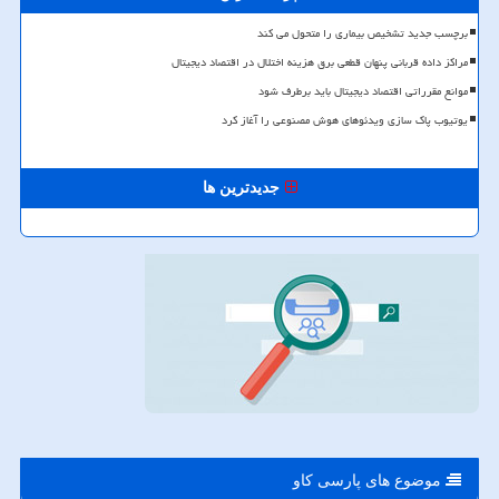
برچسب جدید تشخیص بیماری را متحول می کند
مراکز داده قربانی پنهان قطعی برق هزینه اختلال در اقتصاد دیجیتال
موانع مقرراتی اقتصاد دیجیتال باید برطرف شود
یوتیوب پاک سازی ویدئوهای هوش مصنوعی را آغاز کرد
جدیدترین ها
موضوع های پارسی كاو