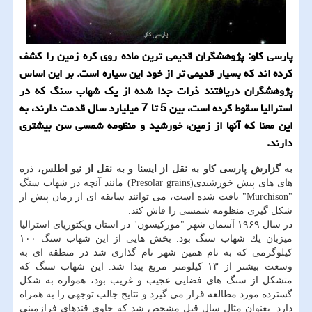
پارسی كاو: پژوهشگران قدیمی ترین ماده روی كره زمین را كشف
كرده اند كه بسیار قدیمی تر از خود این سیاره است. بر این اساس
پژوهشگران دریافتند ذرات جدا شده از یك شهاب سنگ كه در
استرالیا سقوط كرده است، بین 5 تا 7 میلیارد سال قدمت دارند، به
این معنا كه آنها از زمین، خورشید و منظومه شمسی سن بیشتری
دارند.
به گزارش پارسی كاو به نقل از ایسنا و به نقل از نیو اطلس،
ذره
های های پیش خورشیدی(Presolar grains) مانند آنچه در شهاب سنگ
"Murchison" یافت شده است، می توانند سابقه ای از زمان پیش از
شكل گیری منظومه شمسی را فاش كند.
در سال ۱۹۶۹ آسمان شهر "موركیسون" در استان ویكتوریای استرالیا
میزبان یك شهاب سنگ بود. بخش هایی از این شهاب سنگ ۱۰۰
كیلوگرمی كه به نام همین شهر نام گذاری شد در منطقه ای به
وسعت بیشتر از ۱۳ كیلومتر مربع پیدا شد. این شهاب سنگ كه
متشكل از سنگ های فضایی عجیب و غریب بود، همواره به شكل
گسترده مورد مطالعه قرار می گیرد و نتایج جالب توجهی را به همراه
دارد. بعنوان مثال سال قبل مشخص شد كه حاوی قندهای فرازمینی