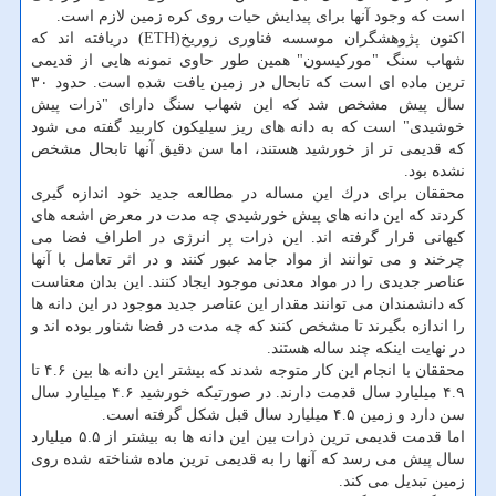
است كه وجود آنها برای پیدایش حیات روی كره زمین لازم است.
اكنون پژوهشگران موسسه فناوری زوریخ(ETH) دریافته اند كه
شهاب سنگ "موركیسون" همین طور حاوی نمونه هایی از قدیمی
ترین ماده ای است كه تابحال در زمین یافت شده است. حدود ۳۰
سال پیش مشخص شد كه این شهاب سنگ دارای "ذرات پیش
خوشیدی" است كه به دانه های ریز سیلیكون كاربید گفته می شود
كه قدیمی تر از خورشید هستند، اما سن دقیق آنها تابحال مشخص
نشده بود.
محققان برای درك این مساله در مطالعه جدید خود اندازه گیری
كردند كه این دانه های پیش خورشیدی چه مدت در معرض اشعه های
كیهانی قرار گرفته اند. این ذرات پر انرژی در اطراف فضا می
چرخند و می توانند از مواد جامد عبور كنند و در اثر تعامل با آنها
عناصر جدیدی را در مواد معدنی موجود ایجاد كنند. این بدان معناست
كه دانشمندان می توانند مقدار این عناصر جدید موجود در این دانه ها
را اندازه بگیرند تا مشخص كنند كه چه مدت در فضا شناور بوده اند و
در نهایت اینكه چند ساله هستند.
محققان با انجام این كار متوجه شدند كه بیشتر این دانه ها بین ۴.۶ تا
۴.۹ میلیارد سال قدمت دارند. در صورتیكه خورشید ۴.۶ میلیارد سال
سن دارد و زمین ۴.۵ میلیارد سال قبل شكل گرفته است.
اما قدمت قدیمی ترین ذرات بین این دانه ها به بیشتر از ۵.۵ میلیارد
سال پیش می رسد كه آنها را به قدیمی ترین ماده شناخته شده روی
زمین تبدیل می كند.