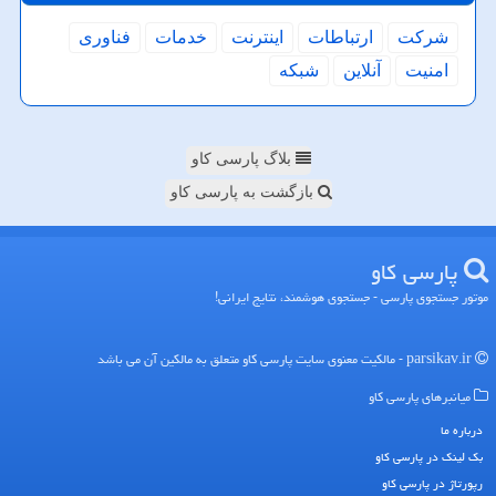
شركت
ارتباطات
اینترنت
خدمات
فناوری
امنیت
آنلاین
شبكه
بلاگ پارسی کاو
بازگشت به پارسی کاو
پارسی كاو
موتور جستجوی پارسی - جستجوی هوشمند، نتایج ایرانی!
parsikav.ir - مالکیت معنوی سایت پارسی كاو متعلق به مالکین آن می باشد
میانبرهای پارسی كاو
درباره ما
بک لینک در پارسی كاو
رپورتاژ در پارسی كاو