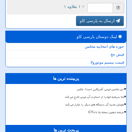
= ۱ بعلاوه ۱
ارسال به پارسی کاو
لینک دوستان پارسی كاو
حوزه های انتخابیه مجلس
فیش حج
قیمت بیسیم موتورولا
پربیننده ترین ها
این ماشین چینی، آمریکایی است!، عکس
متا سرمایه خودرا از استارت آپ چینی خارج می کند
موبایل جدید آنر دستگاه های دیگر را شارژ می کند
عرضه دومین نسخه بتا iOS۲۷
پربحث ترین ها