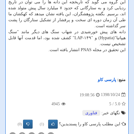
این گروه می گوید كه تاریخچه این دانه ها را می توان در تاریخ
ردیابی كرد و به ستارگانی كه حدود ۷ میلیارد سال پیش متولد شده
اند، برسیم. بگفته پژوهشگران، این یافته نشان میدهد كه كهكشان ما
طی آن زمان دوره ای سخت و پرفشار از تشكیل ستارگان را پشت
سر گذاشته است.
دانه های پیش خورشیدی در شهاب سنگ های دیگر مانند "سنگ
هیپاتیا"(Hypatia) و "LAP-۱۴۹" كشف شده بود، اما قدمت آنها قابل
تشخیص نیست.
این تحقیق در مجله PNAS انتشار یافته است.
منبع:
پارسی كاو
1398/10/24
19:08:56
4945
/ 5
5.0
تگهای خبر:
فناوری
این مطلب پارسی کاو را پسندیدین؟
(0)
(1)