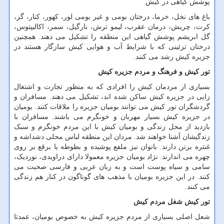
پوشش گیاهی در کیش
باغ های نخل، خرما، درختان بومی و غیر بومی لور، کهور، کنار، گز،
کرت، چریش، درمان عقرب، لیمو ترش، نارگیل، سمر، اکالیپتوس،
گل ابریشم پوشش گیاهی این منطقه را تشکیل می دهند. همچنین
درختان تزئینی که با شرایط آب و هوایی کیش سازگار هستند در
جزیره کیش رشد می کنند.
تور کیش و فرهنگ و مردم جزیره کیش
بسیاری از مردمان کیش را افرادی که به منظور تجارت و اشتغال
زایی در جزیره کیش ساکن شده اند، تشکیل می دهند. مسافران و
گردشگران تور کیش می توانند بومیان جزیره را ملاقات کنند. بومیان
در جزیره کیش بسیار مهربان و خونگرم می باشند. مسافران با
بازدید از محل زندگی و بومیان کیش با این مردم خونگرم و سبک
زندگیشان آشنا خواهند شد. مردان این منطقه لباس محلی دشداشه و
غنتره برتن دارند. بانوان نیز ملفع پوشیده و بطوطه یا برقع بر روی
چهره می اندارند. نژاد بومیان جزیره معمولا دارای دراویدی، نوردیک،
سامی و سیاه پوست است و به زبان عربی و فارسی صحبت می
کنند. در این جزیره بومیان با مذهب های گوناگون در کنار هم زندگی
می کنند.
تور کیش شغل مردم کیش
شعل اصلی بسیاری از مردم جزیره کیش به خصوص بومیان، عمدتا