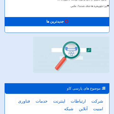
چرا جلوپنجره ها حذف شدند؟، عکس
جدیدترین ها
موضوع های پارسی كاو
شركت
ارتباطات
اینترنت
خدمات
فناوری
امنیت
آنلاین
شبكه