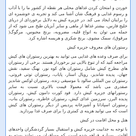
خوردن و امتحان کردن غذاهای محلی هر نقطه از کشور ما را با آداب
و رسوم غذایی و فرهنگ شان آشنا می کند و تجربه ی خوشمزه ای
را برایتان ایجاد می کند. در جزیره کیش به دلایل برخوردای از دریای
خلیج فارس، بیشتر غذاها از ماهی و سایر آبزیان طبخ می شود که از
جمله می توان به انواع قلیه، مضروبه، برنج مجبوس، مرگوگ(
مرقوق)، سمک مشوی، برنج شکری و هریسه اشاره کرد.
رستوران های معروف جزیره کیش
برای صرف وعده های غذایی می توانید به بهترین رستوران های کیش
مراجعه کنید که از تنوع بالایی نیز برخوردار هستند. برخی از رستوران
های مطرح کیش شامل رستوران های کوه نور، نهنگ سفید، نقش
جهان، پدیده شاندیز، رویال استار، پایاب، رستوران توتی فروتی،
رستوران بین المللی سالود با موسیقی زنده، رستوران لوکس شاندیز
صفدری می باشد که معمولا قیمت بالاتری نسبت به سایر
رستورانهای جزیره کیش دارد. فود کورت دامون کیش، رستوران
پدیده البرز، سرزمین غذای کیش، رستوران خاطره، رستوران بناب،
رستوران اسپادانا و آشپزخانه پردیس از دیگر رستوران های کیش
است که می توانید هزینه ی کمتری را برای صرف غذا بپردازید.
هتل و محل اقامت در کیش
با توجه به جذابیت جزیره کیش و استقبال بسیار گردشگران واحدهای
اقامتی بسیاری فراهم شده است. که مسافران می توانند بسته به