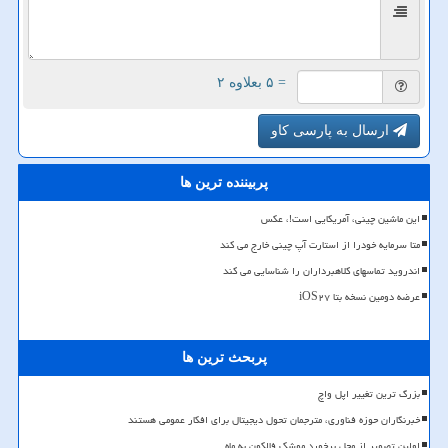
= ۵ بعلاوه ۲
ارسال به پارسی کاو
پربیننده ترین ها
این ماشین چینی، آمریکایی است!، عکس
متا سرمایه خودرا از استارت آپ چینی خارج می کند
اندروید تماسهای کلاهبرداران را شناسایی می کند
عرضه دومین نسخه بتا iOS۲۷
پربحث ترین ها
بزرگ ترین تغییر اپل واچ
خبرنگاران حوزه فناوری، مترجمان تحول دیجیتال برای افکار عمومی هستند
اولین تصویر از محل برخورد موشک فالکون به ماه