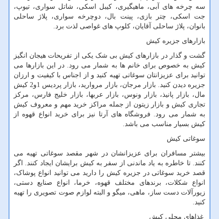
سه چرخه های آبی، ماهیگیری، کیبل اسکی، شاتل سواری، تیوپ،
جت اسکی، چتر بازی، پینت بال، دوچرخه سواری، پلاژ ساحلی
بانوان، پلاژ ساحلی آقایان، کلوپ های غواصی لذت برد.
بازارهای جزیره کیش
گشت و گذار در بازارهای کیش بی شک یکی از تفریحات هیجان انگیز
کیش به خصوص برای خانم ها به شمار می رود. در این بازارها می
توانید برای عزیزانتان سوغاتی تهیه کنید و از اجناس با کیفیت و ارزان
جزیره دیدن کنید. بازار مرجان، بازار مروارید، بازار پردیس 1و2 کیش
مال، بازار پانیذ، بازار ونوس، بازار عربها، بازار خلیج فارس، مرکز
تجاری کیش و بازار زیتون از جمله مراکز خرید مهم و معروف کیش
به شمار می رود. فروشگاه های آرتا نیز برای خرید انواع قهوه از
کیش بسیار مناسب می باشد.
سوغاتی کیش
بیشتر مسافران برای عزیزانشان در شهر مقصد سوغاتی تهیه می
کنند. تا خاطره به یاد ماندنی از سفر به کیش برایشان ایجاد کنند. اگر
قصد خرید سوغاتی در جزیره کیش را دارید می توانید انواع پوشاک،
انواع شکلات، برندهای مختلف قهوه، خرما، انواع صنایع دستی،
زیورآلات دست ساز، ماهی، میگو و البته لوازم صوت تصویری را تهیه
کنید.
غذاهای محلی کیش