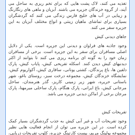
تغذیه می کنند، لاک پشت هایی که برای تخم ریزی به ساحل می
آیند، از گروه خزندگان جزیره می باشند. آبزیان و ماهی های رنگارنگ
و زیبایی در آب های خلیج فارس زندگی می کنند که گردشگران
بسیاری برای تماشای ماهیان زینتی و انواع مختلف آبزیان به این
جزیره سفر می کنند.
جاهای دیدنی کیش
وجود جاذبه های فراوان و دیدنی این جزیره است. یکی از دلایل
اصلی مسافران برای سفر به این جزیره است. برخی از مسافران
زمان خود را به گونه ای برنامه ریزی می کنند تا بتوانند از اکثر
دیدنیهای کیش دیدن کنند. اسکله تفریحی کیش، پایاب کیش، پارک
دلفین ها، باغ پرندگان، کشتی یونانی، سافاری کیش، آکواریوم کیش،
نمایشگاه خزندگان کیش، مجموعه درخت سبز، روستای باغو، شهر
باستانی حریره، شهر زیر زمینی کاریز، گذر هنرمندان، ساحل
مرجانی کیش، باغ ایرانی، پارک هنگام، پارک ساحلی میرمهنا، پارک
مرجان برخی از اماکن دیدنی جزیره می باشد.
تفریحات کیش
وجود تفریحات آب و غیر آبی کیش به جذب گردشگران بسیار کمک
کرده است. در این جزیره می توان از انجام فعالیت هایی نظیر
مجموعه بولینگ مریم، پیست کارتینگ جزیره، کلوب تفریحات دریایی،