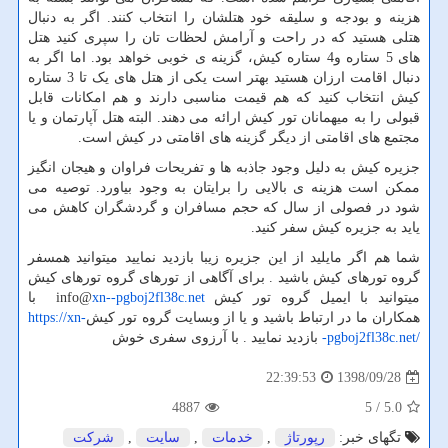
هزینه و بودجه و سلیقه خود هتلشان را انتخاب کنند. اگر به دنبال
هتلی هستید که در راحت و آرامش لحظات تان را سپری کنید هتل
های 5 ستاره و4 ستاره کیش، گزینه ی خوبی خواهد بود. اما اگر به
دنبال اقامت ارزان هستید بهتر است یکی از هتل های یک تا 3 ستاره
کیش انتخاب کنید که هم قیمت مناسبی دارند و هم امکانات قابل
قبولی را به میهمانان تور کیش ارائه می دهند. البته هتل آپارتمان و یا
مجتمع های اقامتی از دیگر گزینه های اقامتی در کیش است.
جزیره کیش به دلیل وجود جاذبه ها و تفریحات فراوان و هیجان انگیز
ممکن است هزینه ی بالایی را برایتان به وجود بیاورد. توصیه می
شود در فصولی از سال که حجم مسافران و گردشگران کاهش می
یاید به جزیره کیش سفر کنید.
شما هم اگر مایلید از این جزیره زیبا بازدید نمایید میتوانید همسفر
گروه تورهای کیش باشید . برای آگاهی از تورهای گروه تورهای کیش
میتوانید با ایمیل گروه تور کیش
xn--pgboj2fl38c.net
info@
با
همکاران ما در ارتباط باشید و یا از وبسایت گروه تور کیش
https://xn-
-pgboj2fl38c.net/
بازدید نمایید . با آرزوی سفری خوش
1398/09/28
22:39:53
4887
/ 5
5.0
تگهای خبر:
رپورتاژ
,
خدمات
,
سایت
,
شركت