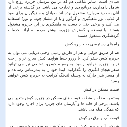
صیادی است. سایر شاغلی هم که در بین مردمان جزیره رواج دارد
شامل دامداری، دریانوردی و تجارت می باشد. در گذشته برخی از
آنان به صید مروارید مشغول بوده اند. صیادان و ماهیگیران برای صید
از قلاب، تور ماهیگیری و گرگور و یا از مشتا( چوب و تور) استفاده
می کنند و برخی حتی با دست به ماهیگیری در این جزیره مشغول
هستند. با توسعه و گسترش جزیره، بیشتر مردم به ارائه خدمات
گردشگری مشغول هستند.
راه های دسترسی به جزیره کیش
هم از طریق هوایی و هم از طریق زمینی وحتی دریایی می توان به
جزیره کیش سفر کرد. با رزرو بلیط هواپیما کیش سریع تر و راحت
تر به جزیره خواهید رسید. به وسیله خودرو شخصی نیز می توانید
سفر هیجان انگیزی را بگذارانید. ابتدا خود را به بندرعباس رسانده و
از مسیر بندر چارک به وسیله لندینگ کرافت به جزیره کیش خواهید
رسید.
قیمت مسکن در کیش
بسته به محله و منطقه قیمت های مسکن در جزیره کیش متغیر می
باشند. برخی از خانه ها و آپارتمان های جزیره برای اجاره وجود دارد
که همگی مبله می باشند.
قیمت آب و برق در کیش
شرکت آب و برق کیش در جزیره کیش، به صورت خصوصی می