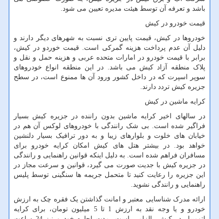
باشد و تعرفه آن توسط هیئت مدیره تعیین می شود.
قیمت خودرو در کیش
خودروها در کیش، قیمت پایین تری نسبت به شهرهای دیگر دارند و
دلیل آن عدم پرداخت هزینه گمرکی است. قیمت خوردو در کیش،
برابر با قیمت خودرو در امارات متحده عربی و هزینه حمل و نقل و
پلاک منطقه آزاد کیش می باشد. در این منطقه انواع خودروهای
سوپر اسپرت که در داخل کشور ورود آن ها ممنوع است، در سطح
جزیره کیش تردد دارند.
کرایه ماشین در کیش
در سالهای اخیر کرایه ماشین بدون راننده در جزیره کیش بسیار
فراگیر شده است. بی شک رانندگی با خودروهای لوکس آن هم در
خیابان های خلوت و بلوارهای زیبا و به دور ترافیک بسیار دلنشین
خواهد بود. در بیشتر هتل های کیش امکان کرایه خودرو برای
مسافران فراهم شده است. به دلیل اینکه قوانین راهنمایی و رانندگی
در جزیره کیش با جدیت صورت می گیرد، قوانین و سرعت مجاز در
این جزیره را رعایت کنید تا متحمل جریمه ها سنگینی توسط پلیس
راهنمایی و رانندگی نشوید.
ارائه مدرک شناسایی معتبر و امانت گذاشتن یک فقره چک به ارزش
خودرو و یا وجه نقد به ارزش 1 تا 5 میلیون تومان، برای کرایه
اتومبیل در کیش، الزامی است. مدت اجاره خودرو نیز 24 ساعت