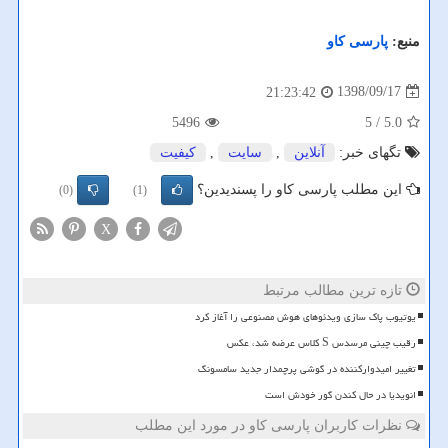
منبع:
پارسی كاو
1398/09/17
21:23:42
5496
/ 5
5.0
تگهای خبر:
آنلاین
,
سایت
,
كیفیت
این مطلب پارسی کاو را پسندیدین؟
(0)
(1)
X
تازه ترین مطالب مرتبط
یوتیوب پاک سازی ویدئوهای هوش مصنوعی را آغاز کرد
رقیب چینی مرسدس S کلاس عرضه شد، عکس
تغییر امیدوارکننده در گوشی پرچمدار جدید سامسونگ
انویدیا در حال کندن گور خودش است
نظرات کاربران پارسی کاو در مورد این مطلب