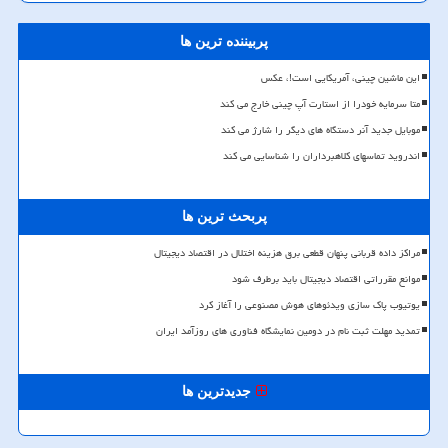
پربیننده ترین ها
این ماشین چینی، آمریکایی است!، عکس
متا سرمایه خودرا از استارت آپ چینی خارج می کند
موبایل جدید آنر دستگاه های دیگر را شارژ می کند
اندروید تماسهای کلاهبرداران را شناسایی می کند
پربحث ترین ها
مراکز داده قربانی پنهان قطعی برق هزینه اختلال در اقتصاد دیجیتال
موانع مقرراتی اقتصاد دیجیتال باید برطرف شود
یوتیوب پاک سازی ویدئوهای هوش مصنوعی را آغاز کرد
تمدید مهلت ثبت نام در دومین نمایشگاه فناوری های روزآمد ایران
جدیدترین ها