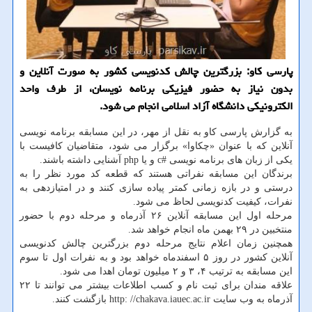
پارسی كاو: بزرگترین چالش كدنویسی كشور به صورت آنلاین و
بدون نیاز به حضور فیزیكی برنامه نویسان، از طرف واحد
الكترونیكی دانشگاه آزاد اسلامی انجام می شود.
به گزارش پارسی كاو به نقل از مهر، در این مسابقه برنامه نویسی
آنلاین كه با عنوان «چكاوا» برگزار می شود، متقاضیان كافیست با
یكی از زبان های برنامه نویسی #c و یا php آشنایی داشته باشند.
برندگان این مسابقه نفراتی هستند كه قطعه كد مورد نظر را به
درستی و در بازه زمانی كمتر پیاده سازی كنند و در امتیازدهی به
نفرات، كیفیت كدنویسی لحاظ می شود.
مرحله اول این مسابقه آنلاین ۲۶ آذرماه و مرحله دوم با حضور
منتخبین در ۲۹ بهمن ماه انجام خواهد شد.
همچنین زمان اعلام نتایج مرحله دوم بزرگترین چالش كدنویسی
آنلاین كشور در روز ۵ اسفندماه خواهد بود و به نفرات اول تا سوم
این مسابقه به ترتیب ۴، ۳ و ۲ میلیون تومان اهدا می شود.
علاقه مندان برای ثبت نام و كسب اطلاعات بیشتر می توانند تا ۲۲
آذرماه به وب سایت http: //chakava.iauec.ac.ir بازگشت كنند.